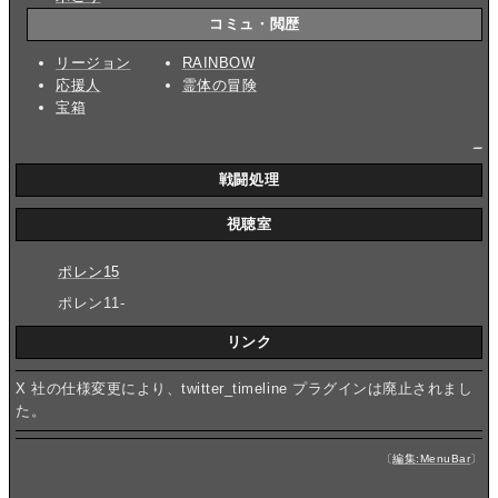
コミュ・閲歴
リージョン
RAINBOW
応援人
霊体の冒険
宝箱
_
戦闘処理
視聴室
ポレン15
ポレン11-
リンク
X 社の仕様変更により、twitter_timeline プラグインは廃止されまし
た。
〔
編集:MenuBar
〕