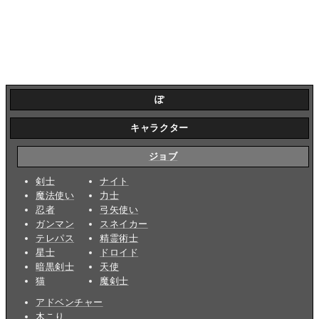
ぽ
キャラクター
ジョブ
剣士
ナイト
魔法使い
力士
忍者
弓矢使い
ガンマン
スネイカー
テレパス
精霊術士
星士
ドロイド
暗黒剣士
天使
猫
魔剣士
アドベンチャー
木こり