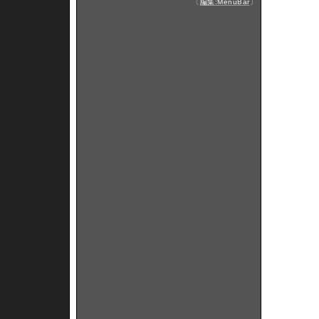
〔
編集:MenuBar
〕