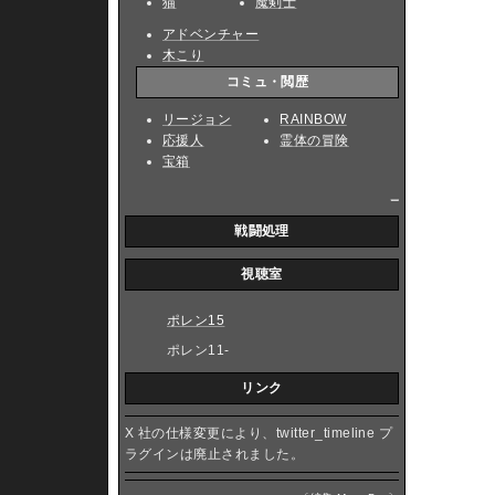
猫
魔剣士
アドベンチャー
木こり
コミュ・閲歴
リージョン
RAINBOW
応援人
霊体の冒険
宝箱
_
戦闘処理
視聴室
ポレン15
ポレン11-
リンク
X 社の仕様変更により、twitter_timeline プ
ラグインは廃止されました。