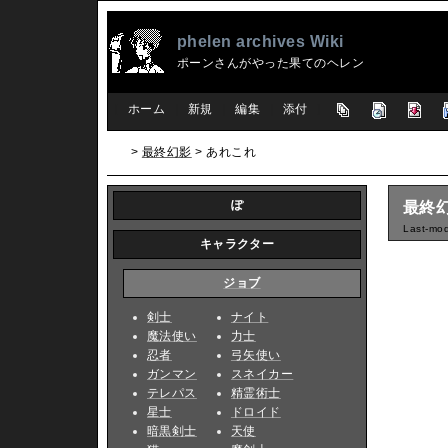
phelen archives Wiki
ポーンさんがやった果てのヘレン
[
ホーム
|
新規
|
編集
|
添付
]
>
最終幻影
> あれこれ
ぽ
最終
Last-mod
キャラクター
ジョブ
剣士
ナイト
魔法使い
力士
忍者
弓矢使い
ガンマン
スネイカー
テレパス
精霊術士
星士
ドロイド
暗黒剣士
天使