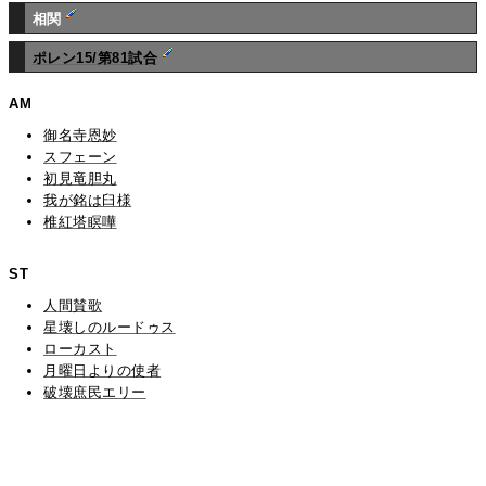
相関
ポレン15/第81試合
AM
御名寺恩妙
スフェーン
初見竜胆丸
我が銘は臼様
椎紅塔瞑嘩
ST
人間賛歌
星壊しのルードゥス
ローカスト
月曜日よりの使者
破壊庶民エリー