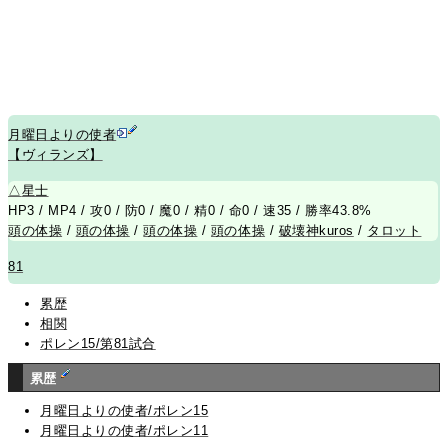
月曜日よりの使者
【ヴィランズ】
△
星士
HP3 / MP4 / 攻0 / 防0 / 魔0 / 精0 / 命0 / 速35 / 勝率43.8%
頭の体操
/
頭の体操
/
頭の体操
/
頭の体操
/
破壊神kuros
/
タロット
81
累歴
相関
ポレン15/第81試合
累歴
月曜日よりの使者/ポレン15
月曜日よりの使者/ポレン11