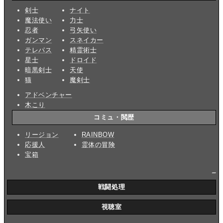
剣士
ナイト
魔法使い
力士
忍者
弓矢使い
ガンマン
スネイカー
テレパス
精霊術士
星士
ドロイド
暗黒剣士
天使
猫
魔剣士
アドベンチャー
木こり
コミュ・閲歴
リージョン
RAINBOW
応援人
霊体の冒険
宝箱
_
戦闘処理
視聴室