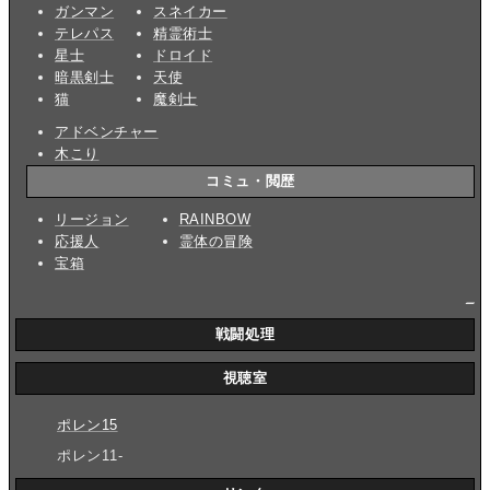
ガンマン
スネイカー
テレパス
精霊術士
星士
ドロイド
暗黒剣士
天使
猫
魔剣士
アドベンチャー
木こり
コミュ・閲歴
リージョン
RAINBOW
応援人
霊体の冒険
宝箱
_
戦闘処理
視聴室
ポレン15
ポレン11-