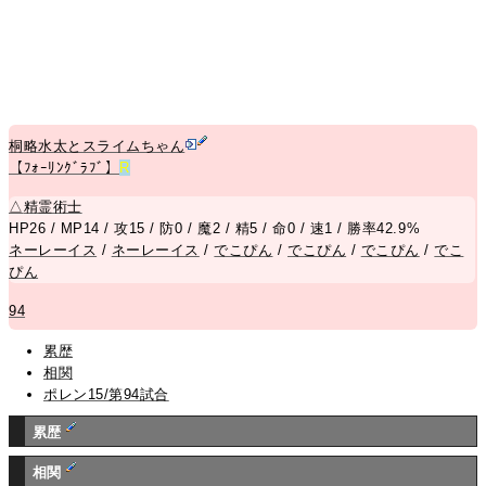
桐略水太とスライムちゃん
【ﾌｫｰﾘﾝｸﾞﾗﾌﾞ】
R
△
精霊術士
HP26 / MP14 / 攻15 / 防0 / 魔2 / 精5 / 命0 / 速1 / 勝率42.9%
ネーレーイス
/
ネーレーイス
/
でこぴん
/
でこぴん
/
でこぴん
/
でこ
ぴん
94
累歴
相関
ポレン15/第94試合
累歴
相関