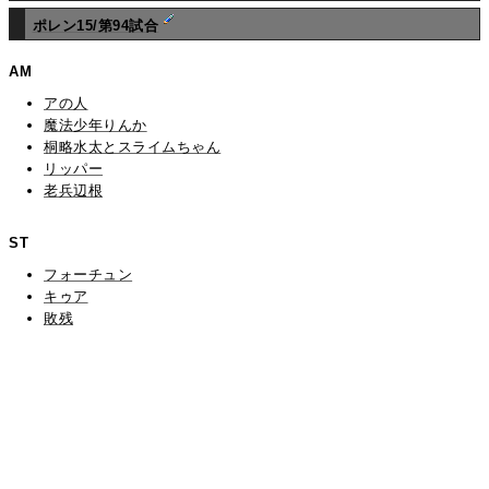
ポレン15/第94試合
AM
アの人
魔法少年りんか
桐略水太とスライムちゃん
リッパー
老兵辺根
ST
フォーチュン
キゥア
敗残