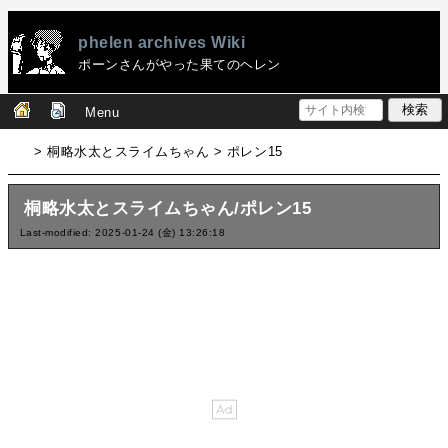
phelen archives Wiki
ポーンさんがやった果てのヘレン
Menu
> 桐略水太とスライムちゃん > ポレン15
桐略水太とスライムちゃん/ポレン15
Last-modified: 2025-01-24 (金) 13:26:18