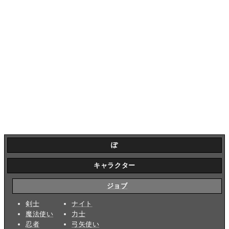
ぽ
キャラクター
ジョブ
剣士
ナイト
魔法使い
力士
忍者
弓矢使い