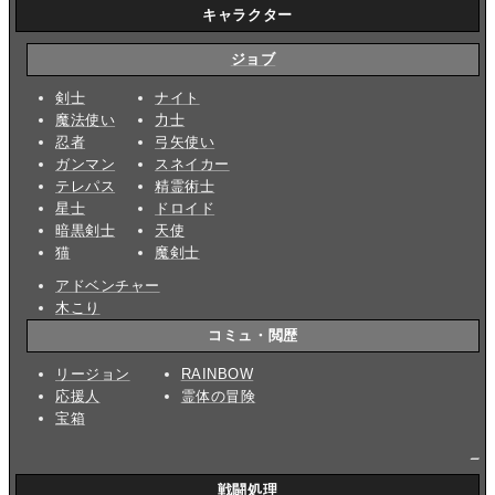
キャラクター
ジョブ
剣士
ナイト
魔法使い
力士
忍者
弓矢使い
ガンマン
スネイカー
テレパス
精霊術士
星士
ドロイド
暗黒剣士
天使
猫
魔剣士
アドベンチャー
木こり
コミュ・閲歴
リージョン
RAINBOW
応援人
霊体の冒険
宝箱
_
戦闘処理