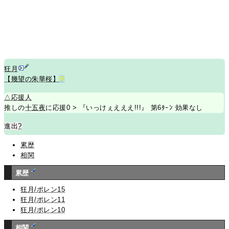
狂月
【幾望の朱華桜】
R
△
応援人
推しの
十五夜
に応援0 > 『いっけぇえええ!!!』 第6ﾀｰﾝ 効果なし
進出
?
累歴
相関
累歴
狂月/ポレン15
狂月/ポレン11
狂月/ポレン10
相関