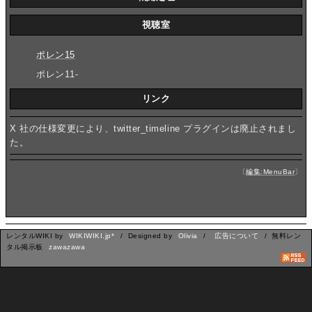
視聴室
ポレン15
ポレン11-
リンク
X 社の仕様変更により、twitter_timeline プラグインは廃止されまし
た。
〔
編集:MenuBar
〕
レンタルWIKI by
WIKIWIKI.jp*
/ Designed by
Olivia
/
広告について
/ 無料レン
タル掲示板
zawazawa