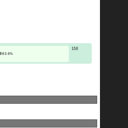
158
勝率63.6%