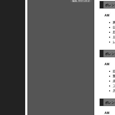
〔
編集:MenuBar
〕
ポレン
AM
ポレン1
AM
ポレン1
AM