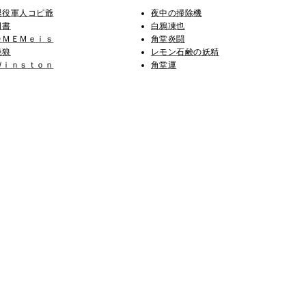
退役軍人コピ爺
夜中の掃除機
司書
白鴉凍也
ＯＭＥＭｅｉｓ
角堂炎闘
暁狼
レモン石鹸の妖精
Ｗｉｎｓｔｏｎ
角堂運