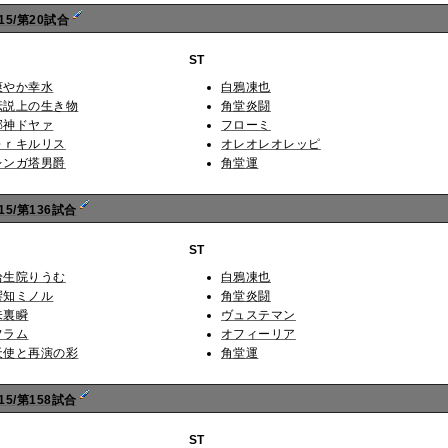
15/第20試合
ST
爽やか幸水
白鴉凍也
伝説上の生き物
角堂炎闘
邪神ドヤァ
フローミ
Ｄｒキルリス
オレオレオレッピ
レンガ塔男爵
角堂運
5/第136試合
ST
拾生院りうむ
白鴉凍也
響知ミノル
角堂炎闘
未裏瞬
ヴュステマン
フラム
オフィーリア
天使と再演の彩
角堂運
5/第158試合
ST