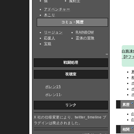
猫
魔剣士
アドベンチャー
木こり
コミュ・閲歴
リージョン
RAINBOW
応援人
霊体の冒険
宝箱
白鴉凍
_
【Pフ
戦闘処理
視聴室
ポレン15
ポレン11-
累歴
リンク
X 社の仕様変更により、twitter_timeline プ
ラグインは廃止されました。
相関