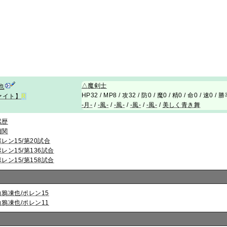
△
魔剣士
也
HP32 / MP8 / 攻32 / 防0 / 魔0 / 精0 / 命0 / 速0 / 
ァイト】
R
-月-
/
-風-
/
-風-
/
-風-
/
-風-
/
美しく青き舞
累歴
相関
ポレン15/第20試合
ポレン15/第136試合
ポレン15/第158試合
白鴉凍也/ポレン15
白鴉凍也/ポレン11