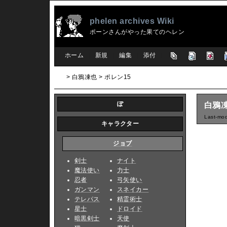
phelen archives Wiki
ポーンさんがやった果てのヘレン
[
ホーム
|
新規
|
編集
|
添付
]
> 白鴉凍也 > ポレン15
ぽ
白鴉凍
Last-mod
キャラクター
ジョブ
剣士
ナイト
魔法使い
力士
忍者
弓矢使い
ガンマン
スネイカー
テレパス
精霊術士
星士
ドロイド
暗黒剣士
天使