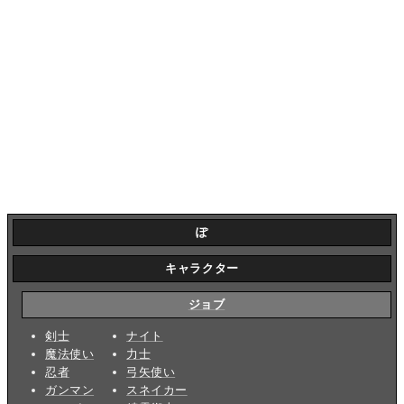
ぽ
キャラクター
ジョブ
剣士
ナイト
魔法使い
力士
忍者
弓矢使い
ガンマン
スネイカー