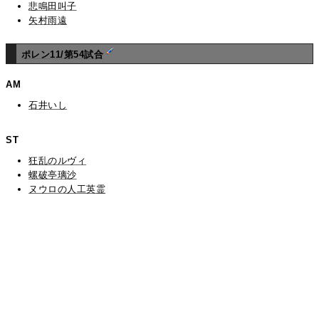
悲鳴田叫子
矢村雨遠
ポレン11/第54試合
AM
石井いし
ST
狂乱のルヴィ
螺破亭璃沙
ヌウロの人工英霊