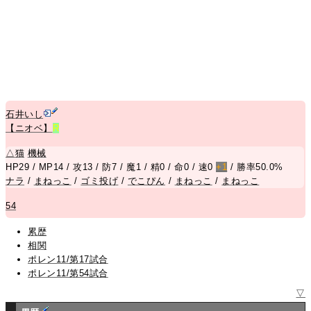
石井いし
【ニオベ】
R
△
猫
機械
HP29 / MP14 / 攻13 / 防7 / 魔1 / 精0 / 命0 / 速0
+1
/ 勝率50.0%
ナラ
/
まねっこ
/
ゴミ投げ
/
でこぴん
/
まねっこ
/
まねっこ
54
累歴
相関
ポレン11/第17試合
ポレン11/第54試合
▽