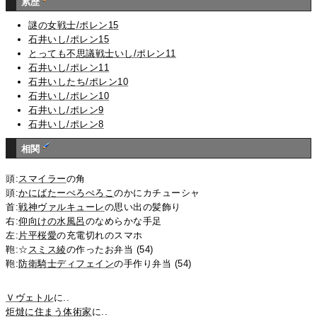
累歴
謎の女戦士/ポレン15
石井いし/ポレン15
とっても不思議戦士いし/ポレン11
石井いし/ポレン11
石井いしたち/ポレン10
石井いし/ポレン10
石井いし/ポレン9
石井いし/ポレン8
相関
頭:
スマイラー
の角
頭:
かにばたーぺろぺろこ
のかにカチューシャ
首:
戦神ヴァルキューレ
の思い出の髪飾り
右:
仰向けの水風呂
のなめらかな手足
左:
片平桜愛
の充電切れのスマホ
鞄:☆
スミス綾
の作ったお弁当 (54)
鞄:
防衛騎士ディフェイン
の手作り弁当 (54)
Ｖヴェトル
に..
炬燵に住まう体術家
に..