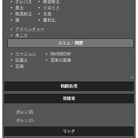
テレパス
精霊術士
星士
ドロイド
暗黒剣士
天使
猫
魔剣士
アドベンチャー
木こり
コミュ・閲歴
リージョン
RAINBOW
応援人
霊体の冒険
宝箱
_
戦闘処理
視聴室
ポレン15
ポレン11-
リンク