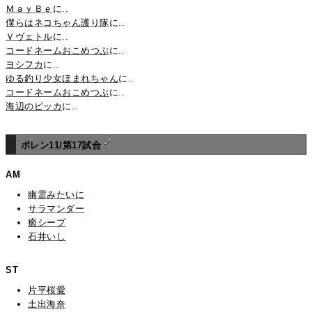
ＭａｙＢｅ
に..
僕らはネコちゃん護り隊
に..
Ｖヴェトル
に..
コードネームおこめつぶ
に..
ヨシフカ
に..
ゆる釣り少女ほまれちゃん
に..
コードネームおこめつぶ
に..
海辺のピッカ
に..
ポレン11/第17試合
AM
幽霊みたいに
サラマンダー
癒シープ
石井いし
ST
片平桜愛
土出海奈