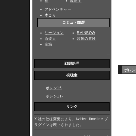
猫
魔剣士
アドベンチャー
木こり
コミュ・閲歴
リージョン
RAINBOW
応援人
霊体の冒険
宝箱
_
戦闘処理
ポレン
視聴室
ポレン15
ポレン11-
リンク
X 社の仕様変更により、twitter_timeline プ
ラグインは廃止されました。