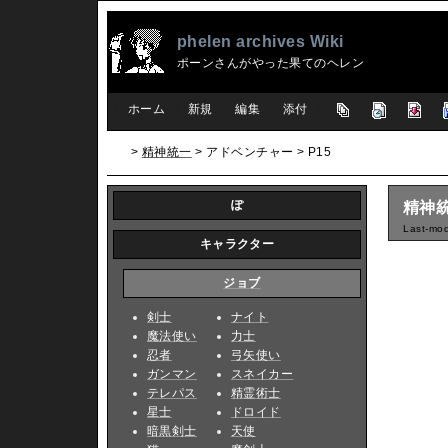
phelen archives Wiki
ポーンさんがやった果てのヘレン
[
ホーム
|
新規
|
編集
|
添付
]
>
精神統一
> アドベンチャー > P15
ぽ
精神統
Last-mod
キャラクター
ジョブ
剣士
ナイト
魔法使い
力士
忍者
弓矢使い
ガンマン
スネイカー
テレパス
精霊術士
星士
ドロイド
暗黒剣士
天使