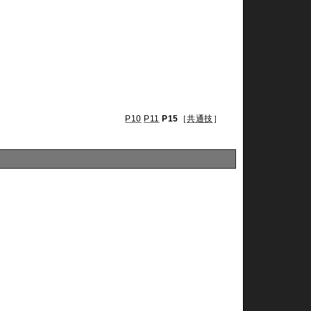
P10
P11
P15
［
共通技
］