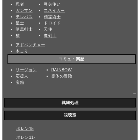
忍者
弓矢使い
ガンマン
スネイカー
テレパス
精霊術士
星士
ドロイド
暗黒剣士
天使
猫
魔剣士
アドベンチャー
木こり
コミュ・閲歴
リージョン
RAINBOW
応援人
霊体の冒険
宝箱
_
戦闘処理
視聴室
ポレン15
ポレン11-