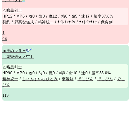
△
暗黒剣士
HP12 / MP6 / 攻0 / 防0 / 魔12 / 精0 / 命5 / 速17 / 勝率37.8%
契約
/
邪悪な儀式
/
精神統一
/
ﾅｲﾄｲﾝﾅｲﾂ
/
ﾅｲﾄｲﾝﾅｲﾂ
/
獄炎剣
1
94
血玉のマヌゥ
【黄昏燈火ノ空】
△
暗黒剣士
HP90 / MP0 / 攻0 / 防0 / 魔0 / 精0 / 命10 / 速0 / 勝率35.0%
精神統一
/
じゅんすいなひとみ
/
奈落剣
/
でこぴん
/
でこぴん
/
でこ
ぴん
119