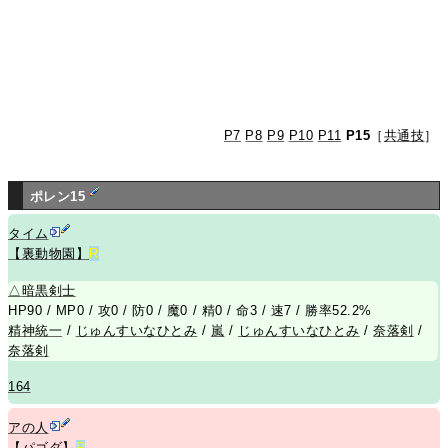
P7
P8
P9
P10
P11
P15
［
共通技
］
ポレン15
タイム
【裏動物園】
R
△
暗黒剣士
HP90 / MP0 / 攻0 / 防0 / 魔0 / 精0 / 命3 / 速7 / 勝率52.2%
精神統一
/
じゅんすいなひとみ
/
嵐
/
じゅんすいなひとみ
/
奈落剣
/
奈落剣
164
アの人
【パゴダ】
R