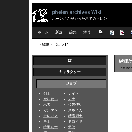
phelen archives Wiki
ポーンさんがやった果てのヘレン
[
ホーム
|
新規
|
編集
|
添付
]
> 緑狸 > ポレン15
ぽ
緑狸/
Last-mod
キャラクター
ジョブ
剣士
ナイト
魔法使い
力士
忍者
弓矢使い
ガンマン
スネイカー
テレパス
精霊術士
星士
ドロイド
暗黒剣士
天使