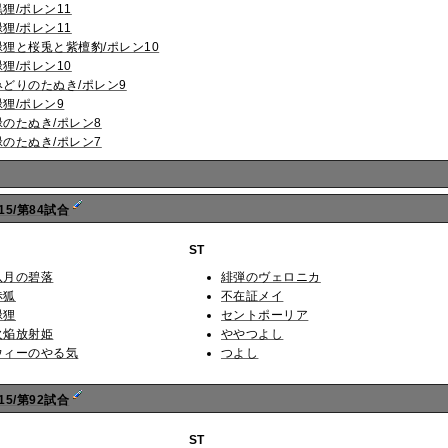
黒狸/ポレン11
緑狸/ポレン11
緑狸と桜兎と紫檀豹/ポレン10
緑狸/ポレン10
みどりのたぬき/ポレン9
緑狸/ポレン9
緑のたぬき/ポレン8
緑のたぬき/ポレン7
15/第84試合
ST
八月の碧落
緋弾のヴェロニカ
赤狐
不在証メイ
緑狸
セントポーリア
火焔放射姫
ややつよし
ウィーのやる気
つよし
15/第92試合
ST