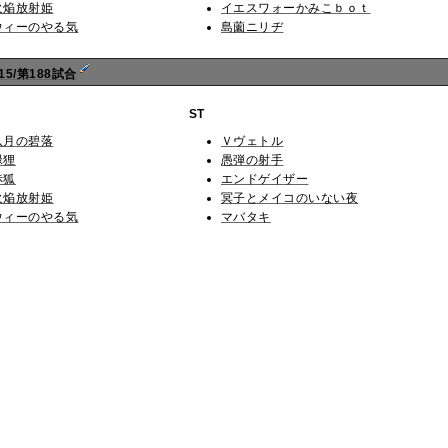
火焔放射姫
イエスワォーかみこｂｏｔ
ウィーのやる気
島薗ニリヂ
5/第188試合
ST
八月の碧落
Ｖヴェトル
緑狸
愚弾の射手
赤狐
エンドゲイザー
火焔放射姫
冥子とメイコのいない夜
ウィーのやる気
マバタキ