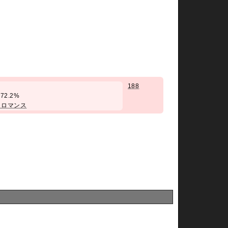
188
率72.2%
クロマンス