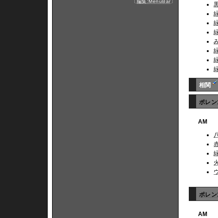
〔
編集:MenuBar
〕
相関
ポレン
AM
ポレン
AM