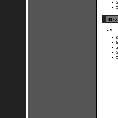
ポレン1
AM