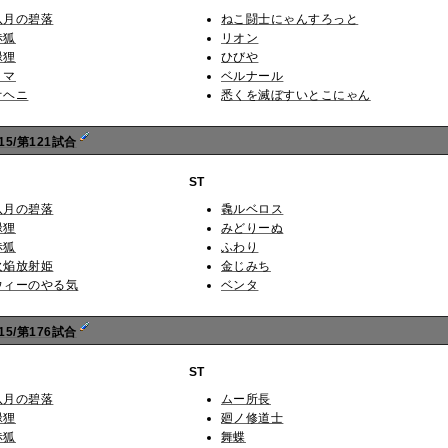
八月の碧落
ねこ闘士にゃんすろっと
赤狐
リオン
緑狸
ひびや
リマ
ベルナール
オヘニ
悉くを滅ぼすいとこにゃん
5/第121試合
ST
八月の碧落
毳ルベロス
緑狸
みどりーぬ
赤狐
ふわり
火焔放射姫
金じみち
ウィーのやる気
ベンタ
5/第176試合
ST
八月の碧落
ムー所長
緑狸
廻ノ修道士
赤狐
舞蝶