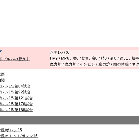
△
テレパス
HP9 / MP6 / 攻0 / 防0 / 魔0 / 精0 / 命0 / 速31 / 勝
ドブルムの碧炎】
魔力炉
/
魔力炉
/
インビジ
/
魔力炉
/
頭の体操
/
ネ
累歴
相関
ポレン15/第84試合
ポレン15/第92試合
ポレン15/第121試合
ポレン15/第176試合
ポレン15/第188試合
緑狸/ポレン15
緑狸ｍｉｎｉ/ポレン15