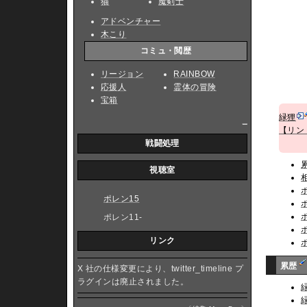
猫
魔剣士
アドベンチャー
木こり
コミュ・閲歴
リージョン
RAINBOW
応援人
霊体の冒険
宝箱
緑狸
_
【リン
戦闘処理
視聴室
ポレン15
ポレン11-
リンク
累歴
X 社の仕様変更により、twitter_timeline プ
ラグインは廃止されました。