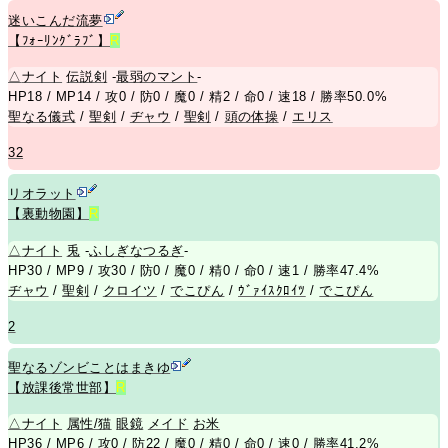
迷いこんだ流夢
【ﾌｫｰﾘﾝｸﾞﾗﾌﾞ】
R
△
ナイト
伝説剣
-
最弱のマント
-
HP18 / MP14 / 攻0 / 防0 / 魔0 / 精2 / 命0 / 速18 / 勝率50.0%
聖なる儀式
/
聖剣
/
ヂャウ
/
聖剣
/
頭の体操
/
エリス
32
リオラット
【裏動物園】
R
△
ナイト
兎
-
ふしぎなつるぎ
-
HP30 / MP9 / 攻30 / 防0 / 魔0 / 精0 / 命0 / 速1 / 勝率47.4%
ヂャウ
/
聖剣
/
クロイツ
/
でこぴん
/
ｳﾞｧｲｽｸﾛｲﾂ
/
でこぴん
2
聖なるゾンビことはまきゆ
【放課後常世部】
R
△
ナイト
属性/猫
眼鏡
メイド
お米
HP36 / MP6 / 攻0 / 防22 / 魔0 / 精0 / 命0 / 速0 / 勝率41.2%