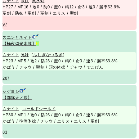
△
ナイト
眼鏡
-
風水剣
-
HP27 / MP16 / 攻0 / 防0 / 魔0 / 精12 / 命3 / 速0 / 勝率63.9%
聖剣
/
防御
/
聖剣
/
聖剣
/
エリス
/
聖剣
97
スエンとネイト
【極夜燐光氷域】
R
△
ナイト
兄
妹
［
ふしぎなつるぎ
］
HP23 / MP5 / 攻2 / 防23 / 魔0 / 精0 / 命0 / 速3 / 勝率53.8%
かばう
/
ヂャウ
/
聖剣
/
頭の体操
/
ヂャウ
/
でこぴん
207
シゲヨシ
【部隊天ノ原】
△
ナイト
-
コールドシールド
-
HP30 / MP1 / 攻0 / 防26 / 魔0 / 精0 / 命0 / 速3 / 勝率53.6%
かばう
/
準備体操
/
ヂャウ
/
エリス
/
エリス
/
聖剣
83