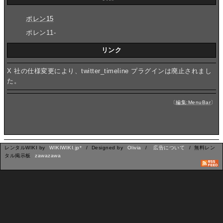
ポレン15
ポレン11-
リンク
X 社の仕様変更により、twitter_timeline プラグインは廃止されまし
た。
〔
編集:MenuBar
〕
レンタルWIKI by
WIKIWIKI.jp*
/ Designed by
Olivia
/
広告について
/ 無料レン
タル掲示板
zawazawa