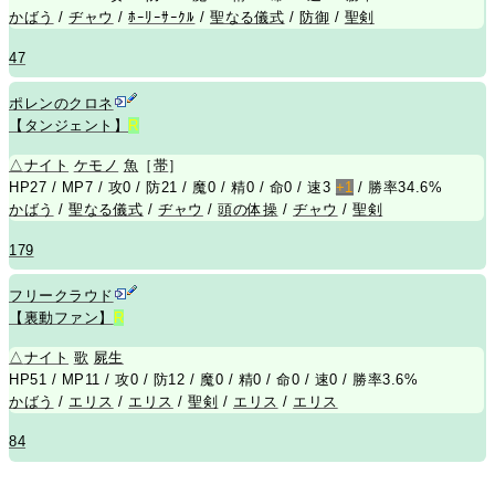
かばう
/
ヂャウ
/
ﾎｰﾘｰｻｰｸﾙ
/
聖なる儀式
/
防御
/
聖剣
47
ポレンのクロネ
【タンジェント】
R
△
ナイト
ケモノ
魚
［
帯
］
HP27 / MP7 / 攻0 / 防21 / 魔0 / 精0 / 命0 / 速3
+1
/ 勝率34.6%
かばう
/
聖なる儀式
/
ヂャウ
/
頭の体操
/
ヂャウ
/
聖剣
179
フリークラウド
【裏動ファン】
R
△
ナイト
歌
屍生
HP51 / MP11 / 攻0 / 防12 / 魔0 / 精0 / 命0 / 速0 / 勝率3.6%
かばう
/
エリス
/
エリス
/
聖剣
/
エリス
/
エリス
84