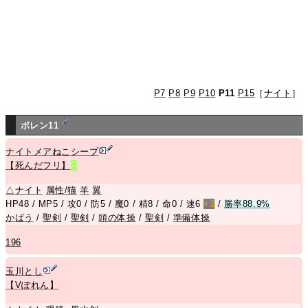
P7
P8
P9
P10
P11
P15
［
ナイト
］
ポレン11
ナイトメアねこシープ
【死んだフリ】
R
△
ナイト
属性/猫
羊
翼
HP48 / MP5 / 攻0 / 防5 / 魔0 / 精8 / 命0 / 速6
+1
/
勝率88.9%
かばう
/
聖剣
/
聖剣
/
頭の体操
/
聖剣
/
準備体操
196
玉川とし
【Vぽれん】