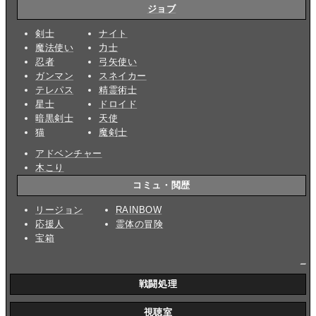
ジョブ
剣士
ナイト
魔法使い
力士
忍者
弓矢使い
ガンマン
スネイカー
テレパス
精霊術士
星士
ドロイド
暗黒剣士
天使
猫
魔剣士
アドベンチャー
木こり
コミュ・閲歴
リージョン
RAINBOW
応援人
霊体の冒険
宝箱
_
戦闘処理
視聴室