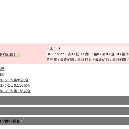
△
木こり
HP9 / MP7 / 攻0 / 防0 / 魔0 / 精0 / 命0 / 速30 / 勝
夢幻地獄】
R
意見書
/
最終幻影
/
最終幻影
/
最終幻影
/
最終幻影
累歴
相関
ポレン15/第99試合
ポレン15/第156試合
ポレン15/第178試合
15/第99試合