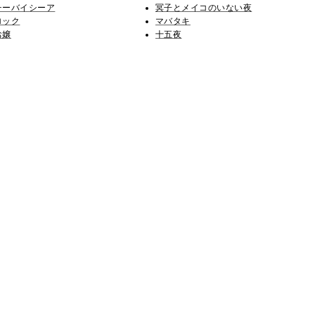
チーバイシーア
冥子とメイコのいない夜
ロック
マバタキ
お嬢
十五夜