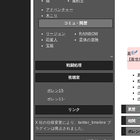
猫
魔剣士
アドベンチャー
木こり
コミュ・閲歴
リージョン
RAINBOW
応援人
霊体の冒険
宝箱
葛
_
【厭世
戦闘処理
視聴室
ポレン15
ポレン11-
累歴
リンク
相関
X 社の仕様変更により、twitter_timeline プ
ラグインは廃止されました。
ポレン