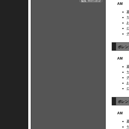
〔
編集:MenuBar
〕
AM
ポレン1
AM
ポレン1
AM