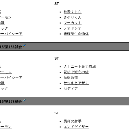
ST
葛
検索くじら
ヤーモン
さそりくん
お嬢
マーカット
ロック
テオドシオ
チーバイシーア
未確認生命物体
5/第156試合
ST
葛
ＡＩニート暴力前線
ヤーモン
花紡ぐ滅亡の鍵
チーバイシーア
藍藍藍猫
お嬢
サツキとアザミ
ロック
セディア
5/第178試合
ST
葛
愚弾の射手
ヤーモン
エンドゲイザー