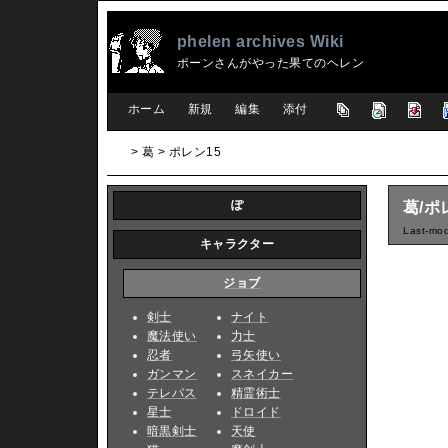
phelen archives Wiki
ポーンさんがやった果てのヘレン
[
ホーム
|
新規
|
編集
|
添付
]
> 葛 > ポレン15
ぽ
葛/ポ
Last-mod
キャラクター
ジョブ
剣士
ナイト
魔法使い
力士
忍者
弓矢使い
ガンマン
スネイカー
テレパス
精霊術士
星士
ドロイド
暗黒剣士
天使