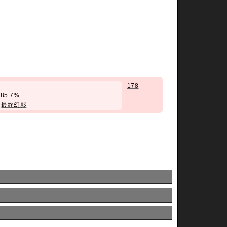
178
率85.7%
/
最終幻影