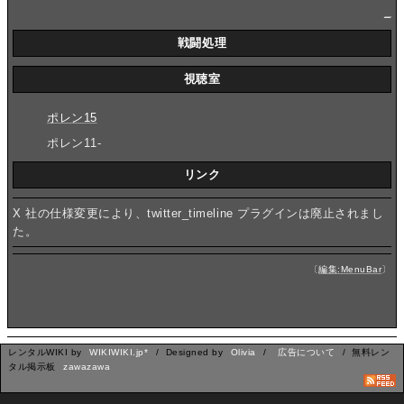
_
戦闘処理
視聴室
ポレン15
ポレン11-
リンク
X 社の仕様変更により、twitter_timeline プラグインは廃止されまし
た。
〔
編集:MenuBar
〕
レンタルWIKI by
WIKIWIKI.jp*
/ Designed by
Olivia
/
広告について
/ 無料レン
タル掲示板
zawazawa