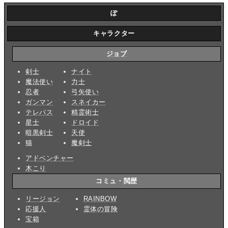
ぽ
キャラクター
ジョブ
剣士
ナイト
魔法使い
力士
忍者
弓矢使い
ガンマン
スネイカー
テレパス
精霊術士
星士
ドロイド
暗黒剣士
天使
猫
魔剣士
アドベンチャー
木こり
コミュ・閲歴
リージョン
RAINBOW
応援人
霊体の冒険
宝箱