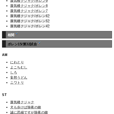
蜃気楼クジャク/ポレン9
蜃気楼クジャク/ポレン8
蜃気楼クジャク/ポレン7
蜃気楼クジャク/ポレン6
?
蜃気楼クジャク/ポレン5
?
蜃気楼クジャク/ポレン4
?
相関
ポレン15/第32試合
AM
にわとり
よこちむし
しろ
妄想うどん
ニワトリ
ST
蜃気楼クジャク
犬も歩けば除夜の鐘
誠に恐縮ですが除夜の鐘