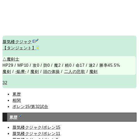
蜃気楼クジャク
【タンジェント】
R
△
魔剣士
HP29 / MP10 / 攻0 / 防0 / 魔2 / 精0 / 命17 / 速2 / 勝率45.5%
魔剣
/
-焔摩-
/
魔剣
/
頭の体操
/
二人の悲歌
/
魔剣
32
累歴
相関
ポレン15/第32試合
累歴
蜃気楼クジャク/ポレン15
蜃気楼クジャク/ポレン11