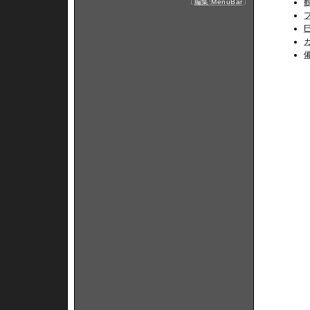
〔
編集:MenuBar
〕