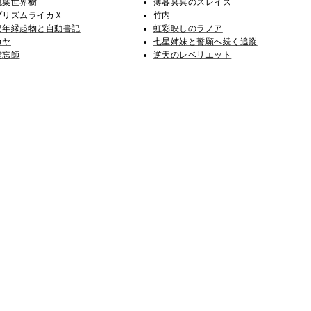
観葉世界樹
薄暮冥冥のスレイズ
プリズムライカＸ
竹内
巳年縁起物と自動書記
虹彩映しのラノア
カヤ
七星姉妹と誓願へ続く追蹤
備忘師
逆天のレベリエット