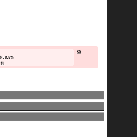
85
勝率58.8%
体操