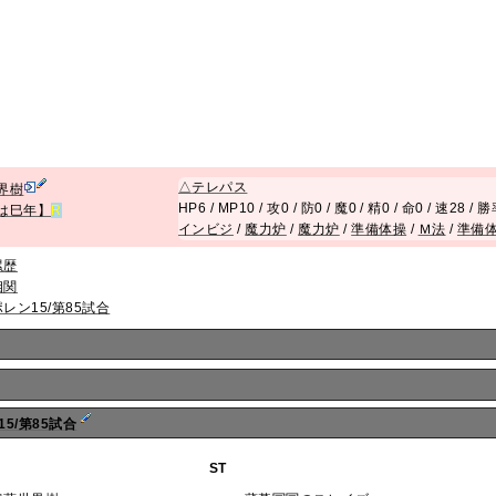
△
テレパス
界樹
HP6 / MP10 / 攻0 / 防0 / 魔0 / 精0 / 命0 / 速28 / 
は巳年】
R
インビジ
/
魔力炉
/
魔力炉
/
準備体操
/
Ｍ法
/
準備
累歴
相関
ポレン15/第85試合
15/第85試合
ST