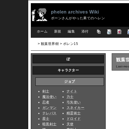
phelen archives Wiki
ポーンさんがやった果てのヘレン
[
ホーム
|
新規
|
編集
|
添付
]
> 観葉世界樹 > ポレン15
ぽ
観葉世
Last-mod
キャラクター
ジョブ
剣士
ナイト
魔法使い
力士
忍者
弓矢使い
ガンマン
スネイカー
テレパス
精霊術士
星士
ドロイド
暗黒剣士
天使