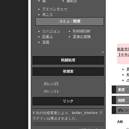
猫
魔剣士
アドベンチャー
木こり
コミュ・閲歴
リージョン
RAINBOW
応援人
霊体の冒険
宝箱
観葉世
_
【今年
戦闘処理
視聴室
ポレン15
累歴
ポレン11-
相関
リンク
ポレン
X 社の仕様変更により、twitter_timeline プ
ラグインは廃止されました。
AM