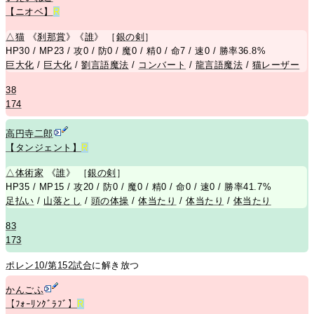
【ニオベ】
R
△
猫
《
刹那賞
》《
誰
》 ［
銀の剣
］
HP30 / MP23 / 攻0 / 防0 / 魔0 / 精0 / 命7 / 速0 / 勝率36.8%
巨大化
/
巨大化
/
劉言語魔法
/
コンバート
/
龍言語魔法
/
猫レーザー
38
174
高円寺二郎
【タンジェント】
R
△
体術家
《
誰
》 ［
銀の剣
］
HP35 / MP15 / 攻20 / 防0 / 魔0 / 精0 / 命0 / 速0 / 勝率41.7%
足払い
/
山落とし
/
頭の体操
/
体当たり
/
体当たり
/
体当たり
83
173
ポレン10/第152試合
に解き放つ
かんごふ
【ﾌｫｰﾘﾝｸﾞﾗﾌﾞ】
R