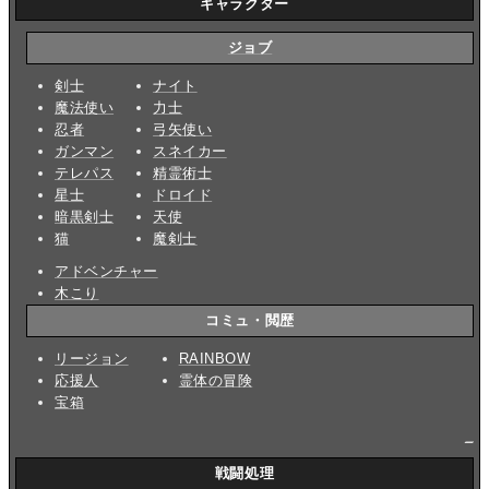
キャラクター
ジョブ
剣士
ナイト
魔法使い
力士
忍者
弓矢使い
ガンマン
スネイカー
テレパス
精霊術士
星士
ドロイド
暗黒剣士
天使
猫
魔剣士
アドベンチャー
木こり
コミュ・閲歴
リージョン
RAINBOW
応援人
霊体の冒険
宝箱
_
戦闘処理