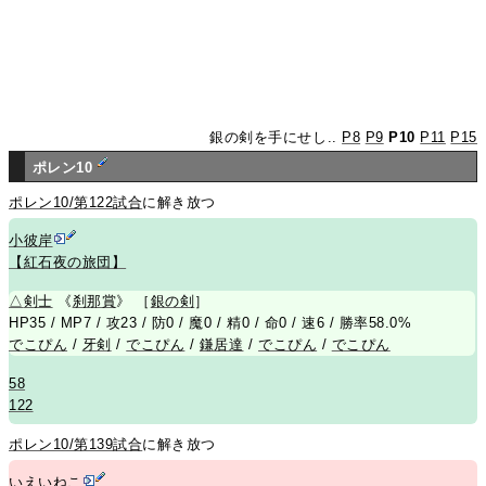
銀の剣を手にせし..
P8
P9
P10
P11
P15
ポレン10
ポレン10/第122試合
に解き放つ
小彼岸
【紅石夜の旅団】
△
剣士
《
刹那賞
》 ［
銀の剣
］
HP35 / MP7 / 攻23 / 防0 / 魔0 / 精0 / 命0 / 速6 / 勝率58.0%
でこぴん
/
牙剣
/
でこぴん
/
鎌居達
/
でこぴん
/
でこぴん
58
122
ポレン10/第139試合
に解き放つ
いえいねこ