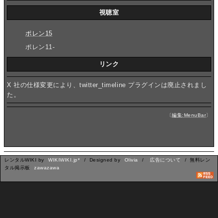
視聴室
ポレン15
ポレン11-
リンク
X 社の仕様変更により、twitter_timeline プラグインは廃止されまし
た。
〔
編集:MenuBar
〕
レンタルWIKI by
WIKIWIKI.jp*
/ Designed by
Olivia
/
広告について
/ 無料レン
タル掲示板
zawazawa