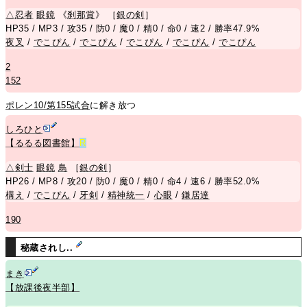
△
忍者
眼鏡
《
刹那賞
》 ［
銀の剣
］
HP35 / MP3 / 攻35 / 防0 / 魔0 / 精0 / 命0 / 速2 / 勝率47.9%
夜叉
/
でこぴん
/
でこぴん
/
でこぴん
/
でこぴん
/
でこぴん
2
152
ポレン10/第155試合
に解き放つ
しろひと
【るるる図書館】
R
△
剣士
眼鏡
鳥
［
銀の剣
］
HP26 / MP8 / 攻20 / 防0 / 魔0 / 精0 / 命4 / 速6 / 勝率52.0%
構え
/
でこぴん
/
牙剣
/
精神統一
/
心眼
/
鎌居達
190
秘蔵されし..
まき
【放課後夜半部】