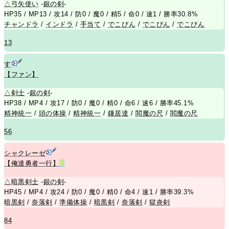
△
弓矢使い
-
銀の剣
-
HP35 / MP13 / 攻14 / 防0 / 魔0 / 精5 / 命0 / 速1 / 勝率30.8%
チャンドラ
/
インドラ
/
手当て
/
でこぴん
/
でこぴん
/
でこぴん
13
す
【ファン】
△
剣士
-
銀の剣
-
HP38 / MP4 / 攻17 / 防0 / 魔0 / 精0 / 命6 / 速6 / 勝率45.1%
精神統一
/
頭の体操
/
精神統一
/
鎌居達
/
閻魔の尺
/
閻魔の尺
56
シャクレーゼ
【俺達勇者一行】
R
△
暗黒剣士
-
銀の剣
-
HP45 / MP4 / 攻24 / 防0 / 魔0 / 精0 / 命4 / 速1 / 勝率39.3%
暗黒剣
/
奈落剣
/
準備体操
/
暗黒剣
/
奈落剣
/
獄炎剣
84