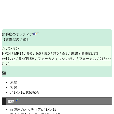
銀弾座のオッティア
【黄昏燈火ノ空】
△
ガンマン
HP24 / MP14 / 攻0 / 防0 / 魔0 / 精0 / 命8 / 速10 / 勝率53.3%
ﾎｯﾄｼｮｯﾄ
/
SKYFISH
/
フォーカス
/
マシンガン
/
フォーカス
/
ﾜｲｱｯﾄ･
ｱｰﾌﾟ
58
累歴
相関
ポレン15/第58試合
累歴
銀弾座のオッティア/ポレン15