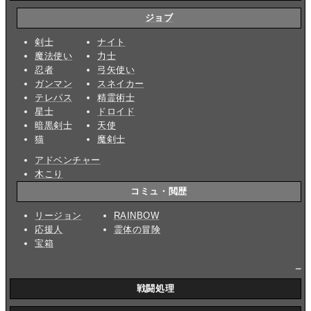
ジョブ
剣士
ナイト
魔法使い
力士
忍者
弓矢使い
ガンマン
スネイカー
テレパス
精霊術士
星士
ドロイド
暗黒剣士
天使
猫
魔剣士
アドベンチャー
木こり
コミュ・閲歴
リージョン
RAINBOW
応援人
霊体の冒険
宝箱
_
戦闘処理