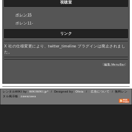
視聴室
ポレン15
ポレン11-
リンク
X 社の仕様変更により、twitter_timeline プラグインは廃止されまし
た。
〔
編集:MenuBar
〕
レンタルWIKI by
WIKIWIKI.jp*
/ Designed by
Olivia
/
広告について
/ 無料レン
タル掲示板
zawazawa