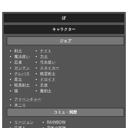
ぽ
キャラクター
ジョブ
剣士
ナイト
魔法使い
力士
忍者
弓矢使い
ガンマン
スネイカー
テレパス
精霊術士
星士
ドロイド
暗黒剣士
天使
猫
魔剣士
アドベンチャー
木こり
コミュ・閲歴
リージョン
RAINBOW
応援人
霊体の冒険