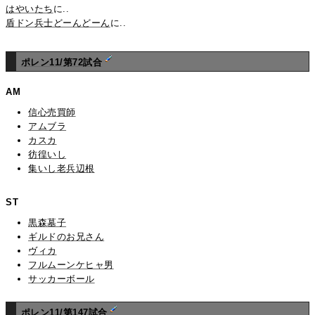
はやいたち
に..
盾ドン兵士どーんどーん
に..
ポレン11/第72試合
AM
信心売買師
アムブラ
カスカ
彷徨いし
集いし老兵辺根
ST
黒森墓子
ギルドのお兄さん
ヴィカ
フルムーンケヒャ男
サッカーボール
ポレン11/第147試合