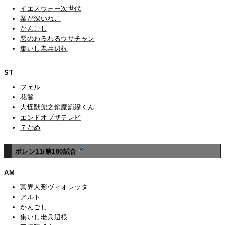
イエスウォー次世代
業が深いねこ
かんごし
悪のわるわるウサチャン
集いし老兵辺根
ST
フェル
花鬘
大怪獣兜之鎖魔罰躱くん
エンドオブザテレビ
７かめ
ポレン11/第180試合
AM
冥界人形ヴィオレッタ
アルト
かんごし
集いし老兵辺根