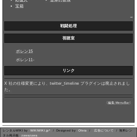
宝箱
_
戦闘処理
視聴室
ポレン15
ポレン11-
リンク
X 社の仕様変更により、twitter_timeline プラグインは廃止されまし
た。
〔
編集:MenuBar
〕
レンタルWIKI by
WIKIWIKI.jp*
/ Designed by
Olivia
/
広告について
/ 無料レン
タル掲示板
zawazawa