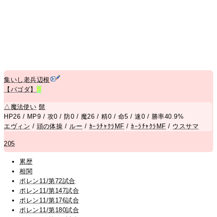
集いし老兵辺根
【パゴダ】
R
△
魔法使い
髭
HP26 / MP9 / 攻0 / 防0 / 魔26 / 精0 / 命5 / 速0 / 勝率40.9%
エヴィン
/
頭の体操
/
ルー
/
ｶｰﾗﾁｬｸﾗMF
/
ｶｰﾗﾁｬｸﾗMF
/
ウスサマ
205
累歴
相関
ポレン11/第72試合
ポレン11/第147試合
ポレン11/第176試合
ポレン11/第180試合