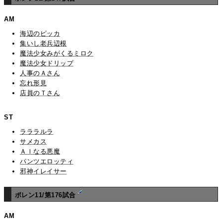
AM
海辺のピッカ
集いし老兵辺根
魔法少女みがくるミロク
魔法少女ドリップ
人事のＡさん
忘れ形見
店員のＴさん
ST
ラララルラ
サメカス
ＡＩなる悪魔
パンツエロッティ
邪神イレイサー
ポレン11/第176試合
AM