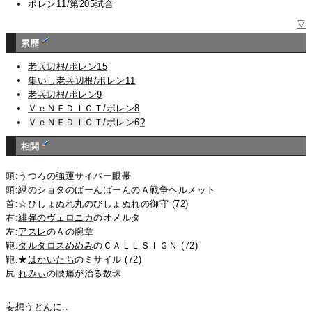
ポレン11/第205試合
▽
累歴
老兵辺根/ポレン15
集いし老兵辺根/ポレン11
老兵辺根/ポレン9
ＶｅＮＥＤＩＣＴ/ポレン8
ＶｅＮＥＤＩＣＴ/ポレン6
?
相関
頭:
うつろ
の強運サイバー眼帯
頭:
緑のショタのばーんばーん
のＡ戦争ヘルメット
首:☆
びしょぬれ丸
のびしょぬれの御守 (72)
右:
緋弾のヴェロニカ
のオメルタ
左:
アスレ
のＡの腕章
鞄:
タルタロスめめみ
のＣＡＬＬＳＩＧＮ (72)
鞄:★
はかいたち
のミサイル (72)
尻:
れみぃ
の腰痛が治る数珠
妄想うどん
に..