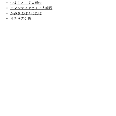
つよしと１７人精鋭
コマンディアと１７人精鋭
かみさまぼくにだけ
オチキス少尉