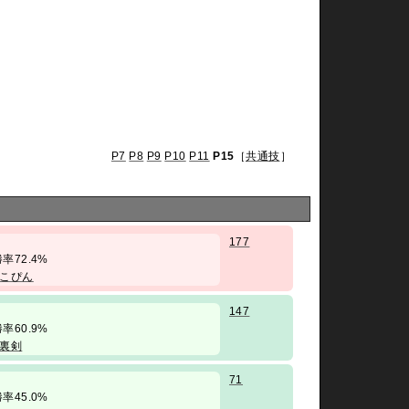
P7
P8
P9
P10
P11
P15
［
共通技
］
177
/ 勝率72.4%
こぴん
147
/ 勝率60.9%
裏剣
71
/ 勝率45.0%