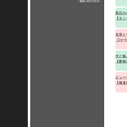
〔
編集:MenuBar
〕
黒石の
【タン
玄浪と
【ﾌｫｰﾘ
犬と狐
【蜜柑
ビュー
【俺達