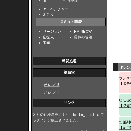
猫
魔剣士
アドベンチャー
木こり
コミュ・閲歴
リージョン
RAINBOW
応援人
霊体の冒険
宝箱
_
戦闘処理
ポレン
視聴室
ラフメ
【ポテ
ポレン15
ポレン11-
給仕係
リンク
【深海
X 社の仕様変更により、twitter_timeline プ
ラグインは廃止されました。
幻創列
【星空