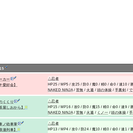
15
△
忍者
ーカー
HP25 / MP5 / 攻25 / 防0 / 魔0 / 精0 / 命0 / 速10 
チ愛好会】
NAKED NINJA
/
苦無
/
火遁
/
頭の体操
/
手裏剣
/
で
△
忍者
のくくり
HP15 / MP16 / 攻0 / 防0 / 魔15 / 精0 / 命0 / 速9 
茶屋しおから】
R
NAKED NINJA
/
苦無
/
火遁
/
くノ一
/
頭の体操
/
手
△
忍者
車ノ幼車掌
HP13 / MP4 / 攻0 / 防24 / 魔10 / 精0 / 命0 / 速1 
浪漫列車】
R