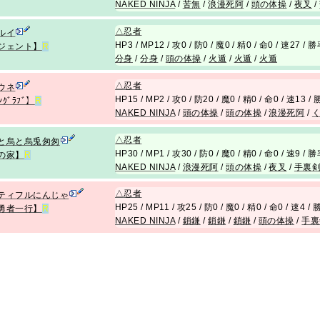
NAKED NINJA
/
苦無
/
浪漫死阿
/
頭の体操
/
夜叉
/
△
忍者
ルイ
HP3 / MP12 / 攻0 / 防0 / 魔0 / 精0 / 命0 / 速27 / 
ジェント】
R
分身
/
分身
/
頭の体操
/
火遁
/
火遁
/
火遁
△
忍者
ウネ
HP15 / MP2 / 攻0 / 防20 / 魔0 / 精0 / 命0 / 速13 
ﾝｸﾞﾗﾌﾞ】
R
NAKED NINJA
/
頭の体操
/
頭の体操
/
浪漫死阿
/
△
忍者
と烏と烏兎匆匆
HP30 / MP1 / 攻30 / 防0 / 魔0 / 精0 / 命0 / 速9 / 
の家】
R
NAKED NINJA
/
浪漫死阿
/
頭の体操
/
夜叉
/
手裏
△
忍者
ティフルにんじゃ
HP25 / MP11 / 攻25 / 防0 / 魔0 / 精0 / 命0 / 速4 /
勇者一行】
R
NAKED NINJA
/
鎖鎌
/
鎖鎌
/
鎖鎌
/
頭の体操
/
手裏