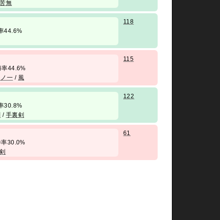
苦無
118
勝率44.6%
115
/ 勝率44.6%
くノ一
/
風
122
勝率30.8%
剣
/
手裏剣
61
 勝率30.0%
剣