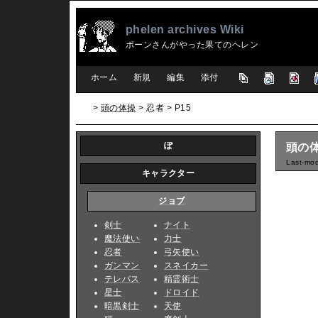
phelen archives Wiki
ポーンさんがやった果てのヘレン
[
ホーム
|
新規
|
編集
|
添付
]
>
頭の体操
> 忍者 > P15
ぽ
頭の体
Last-mod
キャラクター
ジョブ
剣士
ナイト
魔法使い
力士
忍者
弓矢使い
ガンマン
スネイカー
テレパス
精霊術士
星士
ドロイド
暗黒剣士
天使