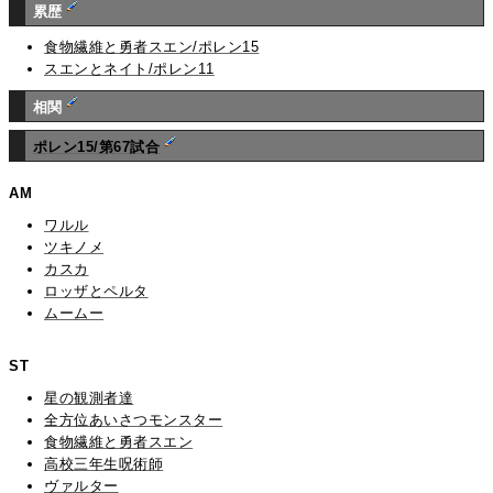
累歴
食物繊維と勇者スエン/ポレン15
スエンとネイト/ポレン11
相関
ポレン15/第67試合
AM
ワルル
ツキノメ
カスカ
ロッザとペルタ
ムームー
ST
星の観測者達
全方位あいさつモンスター
食物繊維と勇者スエン
高校三年生呪術師
ヴァルター