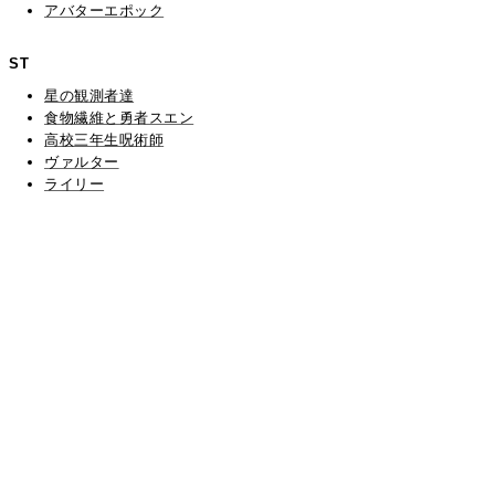
アバターエポック
ST
星の観測者達
食物繊維と勇者スエン
高校三年生呪術師
ヴァルター
ライリー