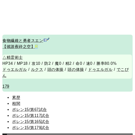
食物繊維と勇者スエン
【彼誰夜砕之空】
R
△
精霊術士
HP34 / MP18 / 攻10 / 防2 / 魔0 / 精2 / 命0 / 速0 / 勝率80.0%
ドゥエルガル
/
ルクス
/
頭の体操
/
頭の体操
/
ドゥエルガル
/
でこぴ
ん
179
累歴
相関
ポレン15/第67試合
ポレン15/第117試合
ポレン15/第165試合
ポレン15/第179試合