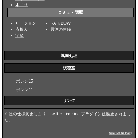
木こり
コミュ・閲歴
リージョン
RAINBOW
応援人
霊体の冒険
宝箱
_
戦闘処理
視聴室
ポレン15
ポレン11-
リンク
X 社の仕様変更により、twitter_timeline プラグインは廃止されまし
た。
〔
編集:MenuBar
〕