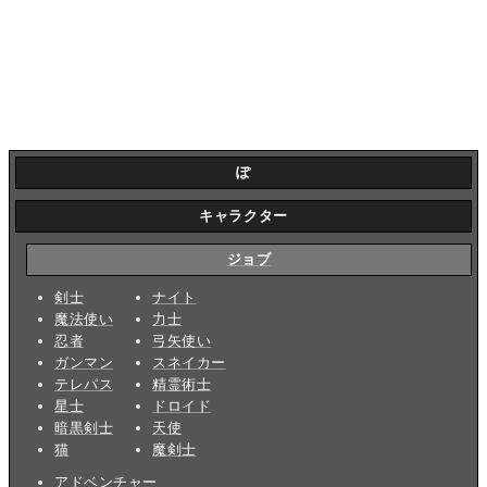
ぽ
キャラクター
ジョブ
剣士
ナイト
魔法使い
力士
忍者
弓矢使い
ガンマン
スネイカー
テレパス
精霊術士
星士
ドロイド
暗黒剣士
天使
猫
魔剣士
アドベンチャー