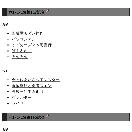
ポレン15/第117試合
AM
回避壁モダン操作
パソコンマン
すずめーズ２５羽夜行
ばぶるねこ
ゐぬゐぬ
ST
全方位あいさつモンスター
食物繊維と勇者スエン
高校三年生呪術師
ヴァルター
ライリー
ポレン15/第165試合
AM