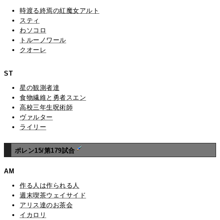
時渡る終焉の紅魔女アルト
スティ
わソコロ
トルーノワール
クオーレ
ST
星の観測者達
食物繊維と勇者スエン
高校三年生呪術師
ヴァルター
ライリー
ポレン15/第179試合
AM
作る人は作られる人
週末喫茶ウェイサイド
アリス達のお茶会
イカロリ