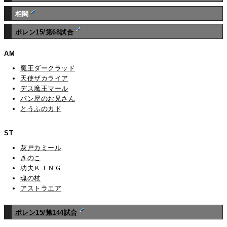
相関
ポレン15/第68試合
AM
魔王ダークラッド
天使ザカライア
デス魔王マール
パン屋のお兄さん
とうふのカド
ST
灰戸カミール
きのこ
功夫ＫＩＮＧ
魂の杖
アストラエア
ポレン15/第144試合