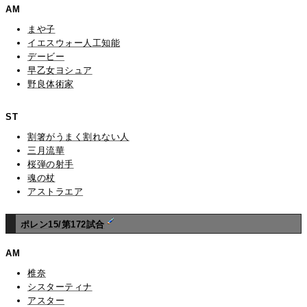
AM
まや子
イエスウォー人工知能
デービー
早乙女ヨシュア
野良体術家
ST
割箸がうまく割れない人
三月流華
桜弾の射手
魂の杖
アストラエア
ポレン15/第172試合
AM
椎奈
シスターティナ
アスター