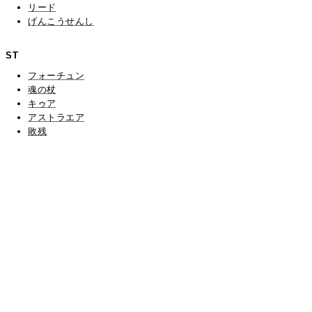
リード
げんこうせんし
ST
フォーチュン
魂の杖
キゥア
アストラエア
敗残