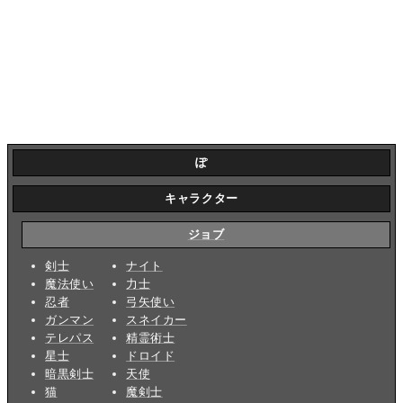
ぽ
キャラクター
ジョブ
剣士
ナイト
魔法使い
力士
忍者
弓矢使い
ガンマン
スネイカー
テレパス
精霊術士
星士
ドロイド
暗黒剣士
天使
猫
魔剣士