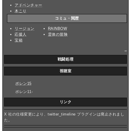
アドベンチャー
木こり
コミュ・閲歴
リージョン
RAINBOW
応援人
霊体の冒険
宝箱
_
戦闘処理
視聴室
ポレン15
ポレン11-
リンク
X 社の仕様変更により、twitter_timeline プラグインは廃止されまし
た。