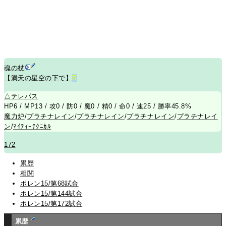
魂の杖
【満天の星空の下で】
R
△
テレパス
HP6 / MP13 / 攻0 / 防0 / 魔0 / 精0 / 命0 / 速25 / 勝率45.8%
魔力炉
/
プラチナレイン
/
プラチナレイン
/
プラチナレイン
/
プラチナレイ
ン
/
ﾏｲﾃｨｰﾃｸﾆｶﾙ
172
累歴
相関
ポレン15/第68試合
ポレン15/第144試合
ポレン15/第172試合
累歴