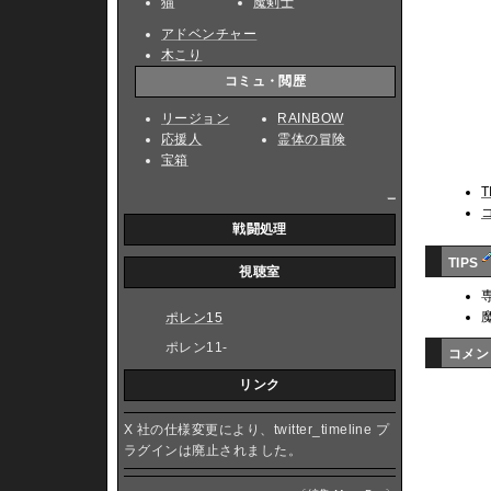
猫
魔剣士
アドベンチャー
木こり
コミュ・閲歴
リージョン
RAINBOW
応援人
霊体の冒険
宝箱
T
_
戦闘処理
TIPS
視聴室
ポレン15
ポレン11-
コメ
リンク
X 社の仕様変更により、twitter_timeline プ
ラグインは廃止されました。