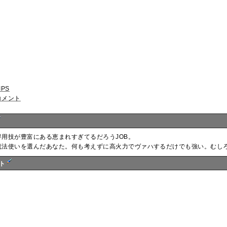
IPS
コメント
専用技が豊富にある恵まれすぎてるだろうJOB。
魔法使いを選んだあなた。何も考えずに高火力でヴァハするだけでも強い。むし
ント