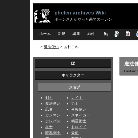
phelen archives Wiki
ポーンさんがやった果てのヘレン
[
ホーム
|
新規
|
編集
|
添付
]
>
魔法使い
> あれこれ
ぽ
魔法
Last-mod
キャラクター
ジョブ
剣士
ナイト
魔法使い
力士
忍者
弓矢使い
ガンマン
スネイカー
テレパス
精霊術士
星士
ドロイド
暗黒剣士
天使