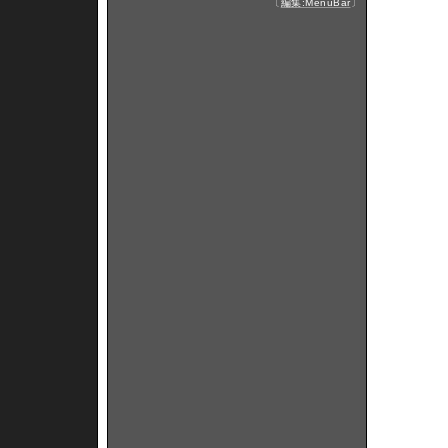
〔
編集:MenuBar
〕