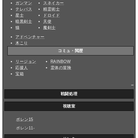
ガンマン
スネイカー
テレパス
精霊術士
星士
ドロイド
暗黒剣士
天使
猫
魔剣士
アドベンチャー
木こり
コミュ・閲歴
リージョン
RAINBOW
応援人
霊体の冒険
宝箱
_
戦闘処理
視聴室
ポレン15
ポレン11-