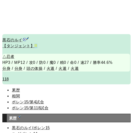
黒石のルイ
【タンジェント】
R
△
忍者
HP3 / MP12 / 攻0 / 防0 / 魔0 / 精0 / 命0 / 速27 / 勝率44.6%
分身
/
分身
/
頭の体操
/
火遁
/
火遁
/
火遁
118
累歴
相関
ポレン15/第4試合
ポレン15/第118試合
累歴
黒石のルイ/ポレン15