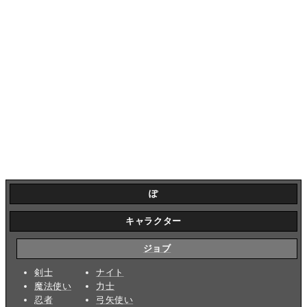
ぽ
キャラクター
ジョブ
剣士
ナイト
魔法使い
力士
忍者
弓矢使い