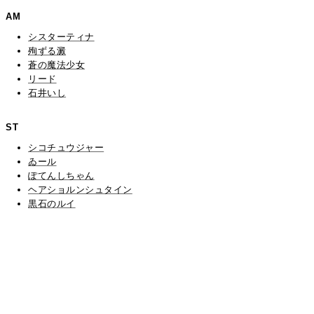
AM
シスターティナ
殉ずる澱
蒼の魔法少女
リード
石井いし
ST
シコチュウジャー
ゐール
ぽてんしちゃん
ヘアショルンシュタイン
黒石のルイ