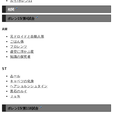
ルイ/ポレン11
相関
ポレン15/第4試合
AM
元ドロイドと自動人形
ごはん係
フロレンツ
虚空に浮かぶ星
知識の探究者
ST
ゐール
キャベツの化身
ヘアショルンシュタイン
黒石のルイ
ＪｕＮ
ポレン15/第118試合