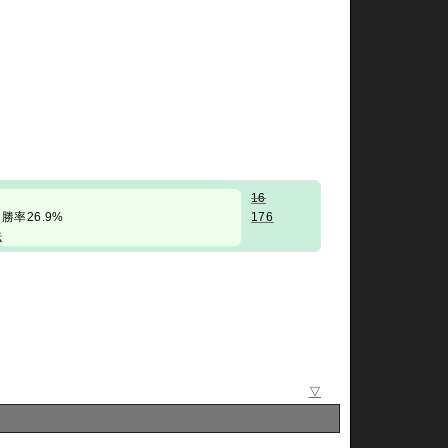
16
 勝率26.9%
176
法
▽