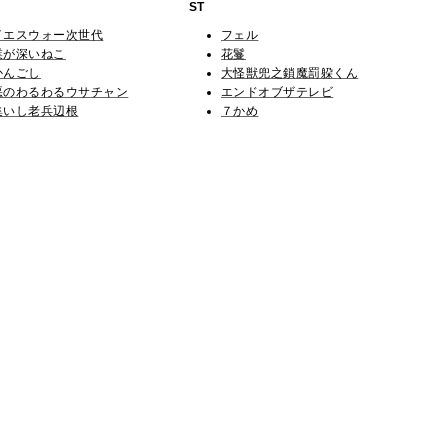
ST
イエスウォー次世代
フェル
業が深いねこ
花鬘
かんごし
大怪獣兜之鎖魔罰躱くん
悪のわるわるウサチャン
エンドオブザテレビ
集いし老兵辺根
７かめ