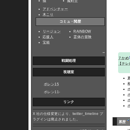
猫
魔剣士
アドベンチャー
木こり
コミュ・閲歴
リージョン
RAINBOW
応援人
霊体の冒険
宝箱
_
７かめ
戦闘処理
【テレ
視聴室
ポレン15
ポレン11-
リンク
X 社の仕様変更により、twitter_timeline プ
ラグインは廃止されました。
累歴