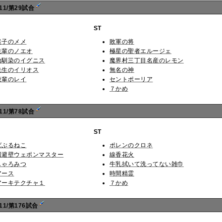
11/第29試合
ST
迷子のメメ
敗軍の将
先輩のノエオ
極星の聖者エルージェ
幼馴染のイグニス
魔界村三丁目名産のレモン
先生のイリオス
無名の神
後輩のレイ
セントポーリア
７かめ
11/第78試合
ST
ばぶるねこ
ポレンのクロネ
回避壁ウェポンマスター
線香花火
しゃろみつ
牛乳拭いて洗ってない雑巾
アース
時間精霊
アーキテクチャ１
７かめ
1/第176試合