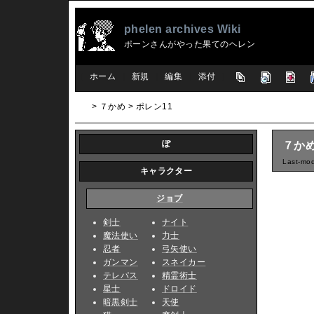
phelen archives Wiki
ポーンさんがやった果てのヘレン
[
ホーム
|
新規
|
編集
|
添付
]
> ７かめ > ポレン11
ぽ
７かめ
Last-mod
キャラクター
ジョブ
剣士
ナイト
魔法使い
力士
忍者
弓矢使い
ガンマン
スネイカー
テレパス
精霊術士
星士
ドロイド
暗黒剣士
天使