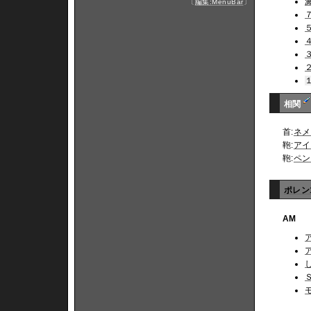
〔
編集:MenuBar
〕
相関
首:
ネメ
鞄:
アイ
鞄:
ペン
ポレン
AM