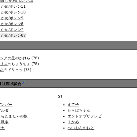
滅ぼしかめ/ポレン15
７かめ/ポレン11
５かめ/ポレン10
４かめ/ポレン9
３かめ/ポレン8
２かめ/ポレン7
１かめ/ポレン6
?
シア
の星のかけら (78)
リス
のちょうちょ (78)
ネ
のドリャッ (78)
11/第16試合
ST
アンバー
えて子
アルダ
たらばちゃん
しらたまたゃの娘
エンドオブザテレビ
Ｓ戦争
７かめ
モカ
へいおんのおと