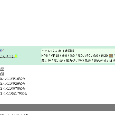
△
テレパス
亀
［
迷彩服
］
HP6 / MP18 / 攻0 / 防0 / 魔0 / 精0 / 命0 / 速20
+1
/
ビカメラ】
R
魔力炉
/
魔力炉
/
魔力炉
/
死体除去
/
頭の体操
/
Ｍ
累歴
相関
ポレン11/第16試合
ポレン11/第29試合
ポレン11/第78試合
ポレン11/第176試合