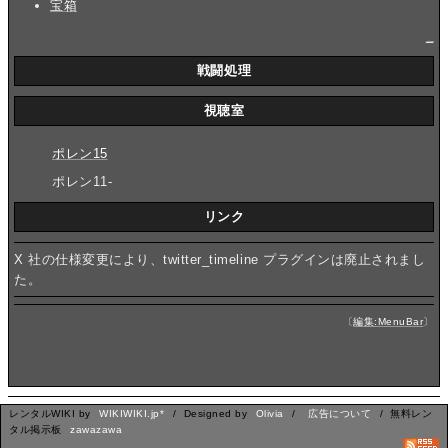
宝箱
_
戦闘処理
視聴室
ポレン15
ポレン11-
リンク
X 社の仕様変更により、twitter_timeline プラグインは廃止されまし
た。
〔
編集:MenuBar
〕
レンタルWIKI by
WIKIWIKI.jp*
/ Designed by
Olivia
/
広告について
/ 無料レン
タル掲示板
zawazawa