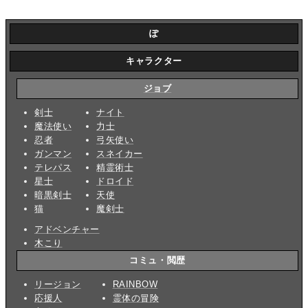
ぽ
キャラクター
ジョブ
剣士
ナイト
魔法使い
力士
忍者
弓矢使い
ガンマン
スネイカー
テレパス
精霊術士
星士
ドロイド
暗黒剣士
天使
猫
魔剣士
アドベンチャー
木こり
コミュ・閲歴
リージョン
RAINBOW
応援人
霊体の冒険