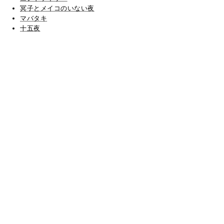
冥子とメイコのいない夜
マバタキ
十五夜