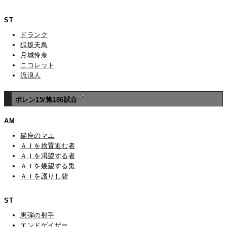
ST
ドランク
狐坂天鳥
月城怜奈
ニコレット
流浪人
ポレン15/第186試合
AM
錨座のマユ
ＡＩを捨置進む者
ＡＩを渇望する者
ＡＩを幾望する兎
ＡＩを護りし砦
ST
愚弾の射手
エンドゲイザー