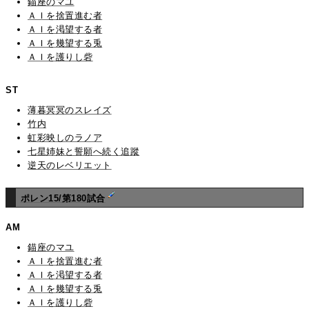
錨座のマユ
ＡＩを捨置進む者
ＡＩを渇望する者
ＡＩを幾望する兎
ＡＩを護りし砦
ST
薄暮冥冥のスレイズ
竹内
虹彩映しのラノア
七星姉妹と誓願へ続く追蹤
逆天のレベリエット
ポレン15/第180試合
AM
錨座のマユ
ＡＩを捨置進む者
ＡＩを渇望する者
ＡＩを幾望する兎
ＡＩを護りし砦