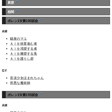
累歴
相関
ポレン15/第100試合
AM
錨座のマユ
ＡＩを捨置進む者
ＡＩを渇望する者
ＡＩを幾望する兎
ＡＩを護りし砦
GY
音涙少女ほまれちゃん
邪悪な魔術師
ポレン15/第155試合
AM