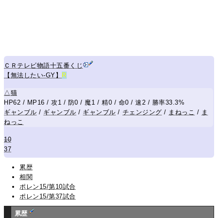
ＣＲテレビ物語十五番くじ
【無法したい-GY】
R
△
猫
HP62 / MP16 / 攻1 / 防0 / 魔1 / 精0 / 命0 / 速2 / 勝率33.3%
ギャンブル
/
ギャンブル
/
ギャンブル
/
チェンジング
/
まねっこ
/
ま
ねっこ
10
37
累歴
相関
ポレン15/第10試合
ポレン15/第37試合
累歴