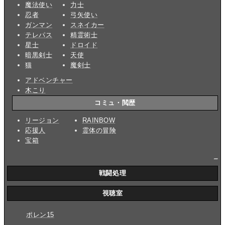
魔法使い
力士
忍者
弓矢使い
ガンマン
スネイカー
テレパス
精霊術士
星士
ドロイド
暗黒剣士
天使
猫
魔剣士
アドベンチャー
木こり
コミュ・閲歴
リージョン
RAINBOW
応援人
霊体の冒険
宝箱
_
戦闘処理
視聴室
ポレン15