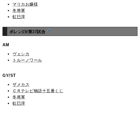
マリカお嬢様
冬将軍
虹巳滓
ポレン15/第37試合
AM
ヴェシカ
トルーノワール
GY/ST
ザメカス
ＣＲテレビ物語十五番くじ
冬将軍
虹巳滓