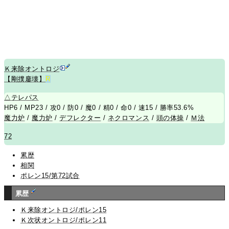
Ｋ来除オントロジ
【剛撲鏖壊】
R
△
テレパス
HP6 / MP23 / 攻0 / 防0 / 魔0 / 精0 / 命0 / 速15 / 勝率53.6%
魔力炉
/
魔力炉
/
デフレクター
/
ネクロマンス
/
頭の体操
/
Ｍ法
72
累歴
相関
ポレン15/第72試合
累歴
Ｋ来除オントロジ/ポレン15
Ｋ次状オントロジ/ポレン11