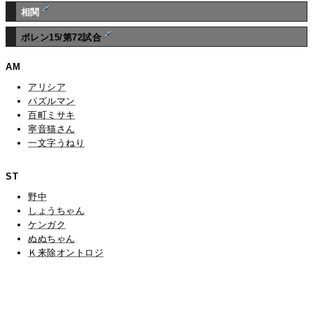
相関
ポレン15/第72試合
AM
アリシア
パズルマン
百町ミサキ
寧音猫さん
一文字うねり
ST
野中
しょうちゃん
ケンガク
ぬぬちゃん
Ｋ来除オントロジ