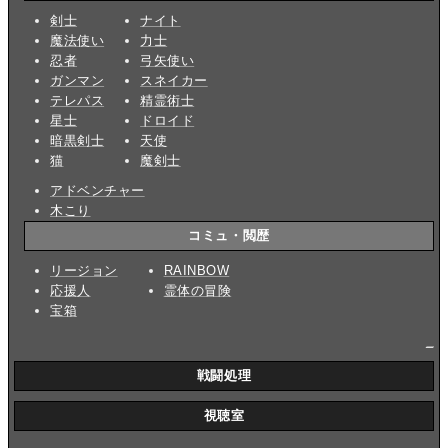
剣士
ナイト
魔法使い
力士
忍者
弓矢使い
ガンマン
スネイカー
テレパス
精霊術士
星士
ドロイド
暗黒剣士
天使
猫
魔剣士
アドベンチャー
木こり
コミュ・閲歴
リージョン
RAINBOW
応援人
霊体の冒険
宝箱
_
戦闘処理
視聴室