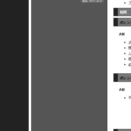
〔
編集:MenuBar
〕
相関
ポレン
AM
ポレン
AM