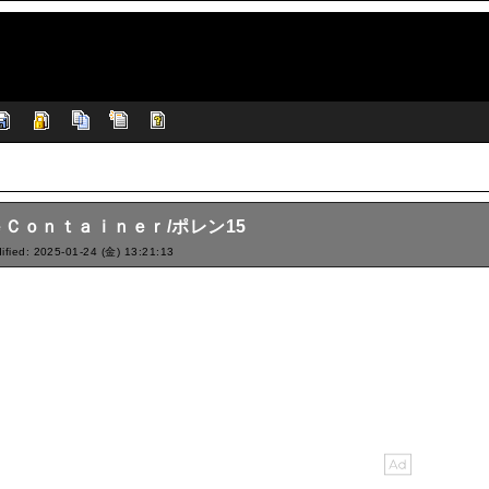
ｅＣｏｎｔａｉｎｅｒ/ポレン15
ified: 2025-01-24 (金) 13:21:13