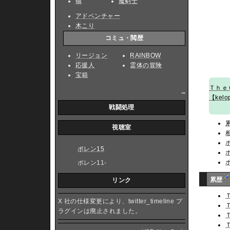
猫
魔剣士
アドベンチャー
木こり
コミュ・閲歴
リージョン
RAINBOW
応援人
霊体の冒険
宝箱
Ｔｈｅ
_
【kelo
戦闘処理
視聴室
ポレン15
ポレン11-
累歴
リンク
X 社の仕様変更により、twitter_timeline プ
ラグインは廃止されました。