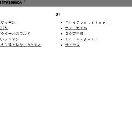
5/第159試合
ST
爽やか幸水
ＴｈｅＣｏｎｔａｉｎｅｒ
玉川愁
ポテトカエル
ドクターオズワルド
ＯＯ業務員
パンデリオン
Ｆｏｒｅｉｇｎｅｒ
ミキ助達と幼なじみと男と
サメデス