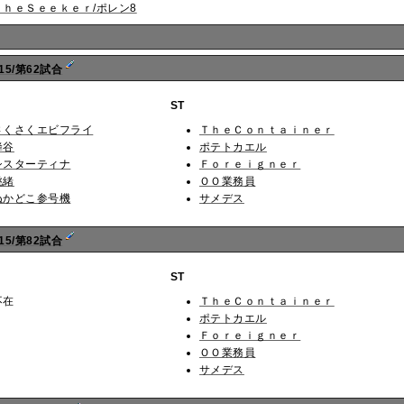
ＴｈｅＳｅｅｋｅｒ/ポレン8
15/第62試合
ST
さくさくエビフライ
ＴｈｅＣｏｎｔａｉｎｅｒ
蜂谷
ポテトカエル
シスターティナ
Ｆｏｒｅｉｇｎｅｒ
桃緒
ＯＯ業務員
ぬかどこ参号機
サメデス
15/第82試合
ST
不在
ＴｈｅＣｏｎｔａｉｎｅｒ
ポテトカエル
Ｆｏｒｅｉｇｎｅｒ
ＯＯ業務員
サメデス