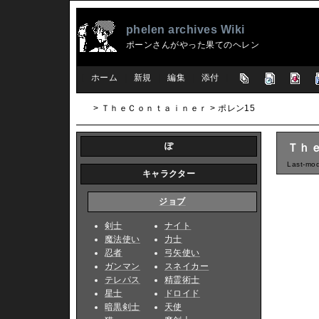
phelen archives Wiki
ポーンさんがやった果てのヘレン
[
ホーム
|
新規
|
編集
|
添付
]
> ＴｈｅＣｏｎｔａｉｎｅｒ > ポレン15
ぽ
Ｔｈ
Last-mod
キャラクター
ジョブ
剣士
ナイト
魔法使い
力士
忍者
弓矢使い
ガンマン
スネイカー
テレパス
精霊術士
星士
ドロイド
暗黒剣士
天使