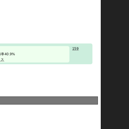
159
/ 勝率40.9%
リス