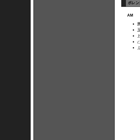
ポレン1
AM