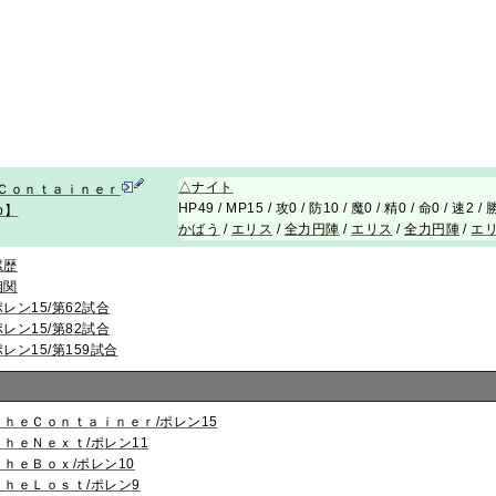
△
ナイト
Ｃｏｎｔａｉｎｅｒ
HP49 / MP15 / 攻0 / 防10 / 魔0 / 精0 / 命0 / 速2 
p】
かばう
/
エリス
/
全力円陣
/
エリス
/
全力円陣
/
エ
累歴
相関
ポレン15/第62試合
ポレン15/第82試合
ポレン15/第159試合
ＴｈｅＣｏｎｔａｉｎｅｒ/ポレン15
ＴｈｅＮｅｘｔ/ポレン11
ＴｈｅＢｏｘ/ポレン10
ＴｈｅＬｏｓｔ/ポレン9