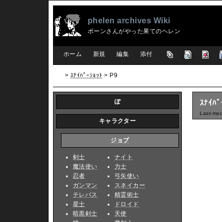
phelen archives Wiki
ポーンさんがやった果てのヘレン
[
ホーム
|
新規
|
編集
|
添付
]
>
ｽﾅｲﾊﾟｰｼｮｯﾄ
> P9
ぽ
ｽﾅｲﾊﾟ
Last-mod
キャラクター
ジョブ
剣士
ナイト
魔法使い
力士
忍者
弓矢使い
ガンマン
スネイカー
テレパス
精霊術士
星士
ドロイド
暗黒剣士
天使