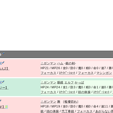
9
△
ガンマン
ハム
-
銀の剣
-
HP21 / MP26 / 攻0 / 防0 / 魔0 / 精0 / 命0 / 速7 /
れん2】
フォーカス
/
ｽﾅｲﾊﾟｰｼｮｯﾄ
/
フォーカス
/
マシンガン
△
ガンマン
眼鏡
エルフ
かっぱ
HP24 / MP24 / 攻1 / 防3 / 魔0 / 精3 / 命1 / 速0 /
ジー】
フォーカス
/
ｽﾅｲﾊﾟｰｼｮｯﾄ
/
頭の体操
/
ｽﾅｲﾊﾟｰｼｮｯﾄ
/
△
ガンマン
舞
［
襤褸切れ
］
HP18 / MP19 / 攻0 / 防0 / 魔0 / 精0 / 命4 / 速11 
ダ】
R
銃
/
頭の体操
/
弐丁拳銃
/
フォーカス
/
あがらない