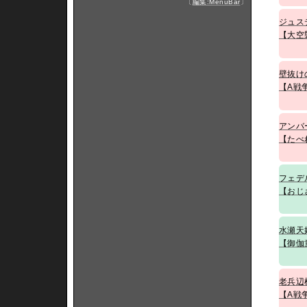
〔
編集:MenuBar
〕
ジュス
【大空
壁抜け
【A戦
アンバ
【たべ
フェデ
【おじ
水瀬天
【御伽
老兵辺
【A戦