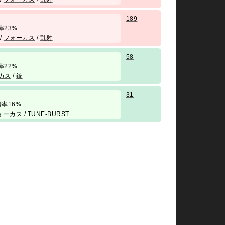
189
 勝率23%
/
フォーカス
/
乱射
58
 勝率22%
カス
/
銃
31
/ 勝率16%
ォーカス
/
TUNE-BURST