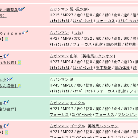
△
ガンマン
翼
-
風水剣
-
ティ狙撃兵
HP15 / MP27 / 攻0 / 防0 / 魔0 / 精0 / 命0 / 速8 /
襲】
ﾏｲﾃｨｸﾘﾃｨｶﾙ
/
ｽﾅｲﾊﾟｰｼｮｯﾄ
/
フォーカス
/
ｽﾅｲﾊﾟｰｼｮｯ
△
ガンマン
《
つね
》
のｙａｐｕｕ
HP27 / MP9 / 攻0 / 防22 / 魔0 / 精0 / 命0 / 速0 /
争】
R
ﾏｲﾃｨｸﾘﾃｨｶﾙ
/
フォーカス
/
乱射
/
頭の体操
/
精神統
△
ガンマン
山羊
［
英雄馬ルクシオン
］
ー
HP27 / MP14 / 攻0 / 防0 / 魔0 / 精0 / 命7 / 速10 
れるお肉】
R
ﾏｲﾃｨｸﾘﾃｨｶﾙ
/
ｽﾅｲﾊﾟｰｼｮｯﾄ
/
弐丁拳銃
/
頭の体操
/
銃
△
ガンマン
酒
ルタ
HP45 / MP16 / 攻0 / 防0 / 魔0 / 精0 / 命9 / 速0 /
さん増量】
R
ﾏｲﾃｨｸﾘﾃｨｶﾙ
/
ｽﾅｲﾊﾟｰｼｮｯﾄ
/
フォーカス
/
乱射
/
フォ
△
ガンマン
モノクル
娘
HP21 / MP17 / 攻0 / 防0 / 魔0 / 精0 / 命4 / 速12 
童話書群】
フォーカス
/
ｽﾅｲﾊﾟｰｼｮｯﾄ
/
フォーカス
/
マシンガン
△
ガンマン
ゴーグル
-
英雄馬ルクシオン
-
根
HP21 / MP23 / 攻0 / 防0 / 魔0 / 精0 / 命4 / 速6 /
争】
R
フォーカス
/
ｽﾅｲﾊﾟｰｼｮｯﾄ
/
フォーカス
/
マシンガン