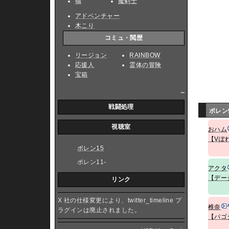
猫
魔剣士
アドベンチャー
木こり
コミュ・閲歴
リージョン
RAINBOW
応援人
霊体の冒険
宝箱
_
戦闘処理
ポレン
視聴室
おハム
【Vぽ
ポレン15
ポレン11-
アクタ
【デー
リンク
X 社の仕様変更により、twitter_timeline プ
椎奈
ラグインは廃止されました。
【パゴ