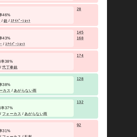
28
 勝率46%
ﾄ
/
銃
/
ｽﾅｲﾊﾟｰｼｮｯﾄ
145
 勝率43%
168
一
/
ｽﾅｲﾊﾟｰｼｮｯﾄ
174
/ 勝率38%
/
弐丁拳銃
128
 勝率38%
ーカス
/
あがらない雨
132
/ 勝率37%
/
フォーカス
/
あがらない雨
92
 勝率31%
/
フォーカス
/
乱射