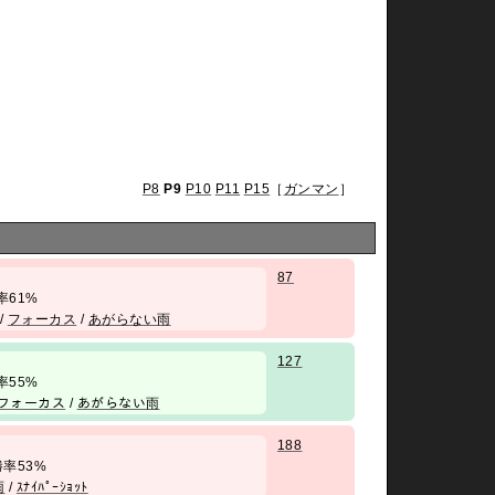
P8
P9
P10
P11
P15
［
ガンマン
］
87
 勝率61%
/
フォーカス
/
あがらない雨
127
 勝率55%
フォーカス
/
あがらない雨
188
/ 勝率53%
雨
/
ｽﾅｲﾊﾟｰｼｮｯﾄ