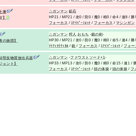
△
ガンマン
鉱石
七番
HP21 / MP21 / 攻0 / 防0 / 魔0 / 精0 / 命4 / 速8 /
ダ】
R
フォーカス
/
ｽﾅｲﾊﾟｰｼｮｯﾄ
/
フォーカス
/
マシンガン
△
ガンマン
狩人
おもち
-
銀の剣
-
HP30 / MP21 / 攻0 / 防0 / 魔0 / 精0 / 命5 / 速4 /
夜の旅団】
ﾏｲﾃｨｸﾘﾃｨｶﾙ
/
銃
/
フォーカス
/
ｽﾅｲﾊﾟｰｼｮｯﾄ
/
フォー
△
ガンマン
-
ファウストソード+1
-
却型反物質放出兵器
HP33 / MP13 / 攻0 / 防0 / 魔0 / 精0 / 命15 / 速1 
ジェント】
フォーカス
/
ｽﾅｲﾊﾟｰｼｮｯﾄ
/
頭の体操
/
頭の体操
/
フ