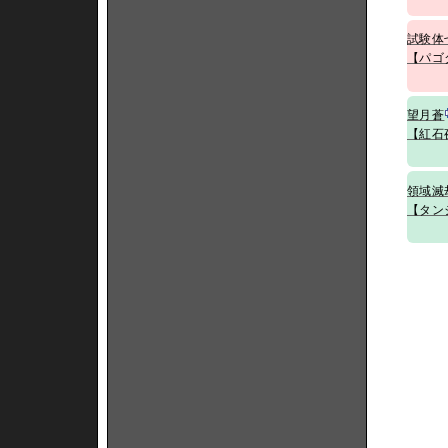
試験体
【パゴ
望月蒼
【紅石
領域滅
【タン