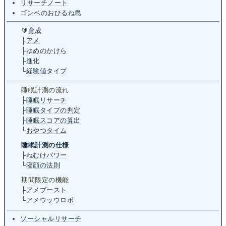
リサーチノート
ゴンベのおひるね島
🔰
育成
├
アメ
├
ゆめのかけら
├
進化
└
経験値タイプ
睡眠­計測の流れ
├
睡眠リサーチ
├
睡眠タイプの判定
├
睡眠スコアの算出
└
おやつタイム
睡眠計測の仕様
├
ねむけパワー
└
寝顔の法則
期間限定の機能
├
アメブースト
└
アメウッウロボ
ソーシャルリサーチ