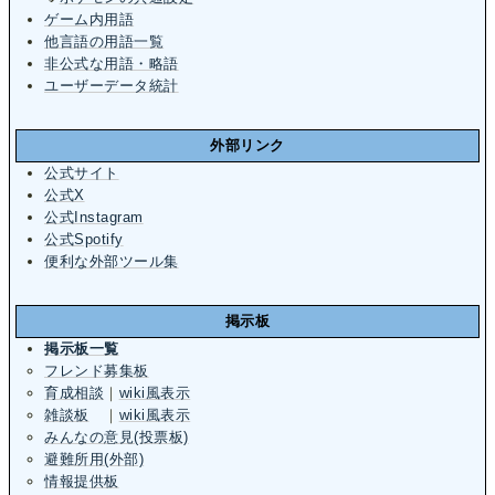
ゲーム内用語
他言語の用語一覧
非公式な用語・略語
ユーザーデータ統計
外部リンク
公式サイト
公式X
公式Instagram
公式Spotify
便利な外部ツール集
掲示板
掲示板一覧
フレンド募集板
育成相談
｜
wiki風表示
雑談板
｜
wiki風表示
みんなの意見(投票板)
避難所用(外部)
情報提供板