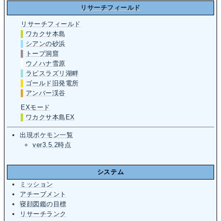
リサーチフィールド
リサーチフィールド
▌
ワカクサ本島
▌
シアンの砂浜
▌
トープ洞窟
▌
ウノハナ雪原
▌
ラピスラズリ湖畔
▌
ゴールド旧発電所
▌
アンバー渓谷
EXモード
▌
ワカクサ本島EX
出現ポケモン一覧
ver3.5.2時点
システム
ミッション
アチーブメント
寝顔図鑑の目標
リサーチランク