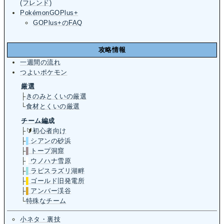
(フレンド)
PokémonGOPlus+
GOPlus+のFAQ
攻略情報
一週間の流れ
つよいポケモン
厳選
├
きのみとくいの厳選
└
食材とくいの厳選
チーム編成
├🔰
初心者向け
├
▌
シアンの砂浜
├
▌
トープ洞窟
├
▌
ウノハナ雪原
├
▌
ラピスラズリ湖畔
├
▌
ゴールド旧発電所
├
▌
アンバー渓谷
└
特殊なチーム
小ネタ・裏技