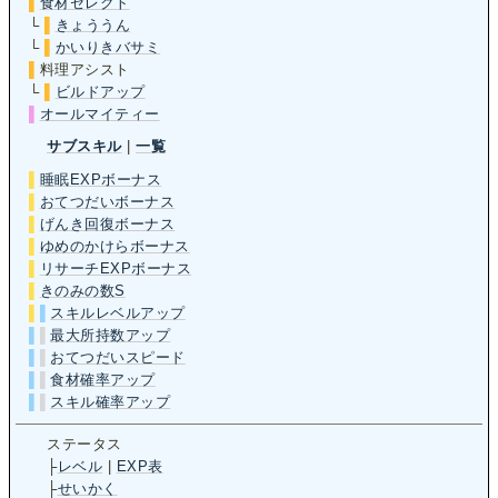
▌
食材セレクト
└
▌
きょううん
└
▌
かいりきバサミ
▌
料理アシスト
└
▌
ビルドアップ
▌
オールマイティー
サブスキル
|
一覧
▌
睡眠EXPボーナス
▌
おてつだいボーナス
▌
げんき回復ボーナス
▌
ゆめのかけらボーナス
▌
リサーチEXPボーナス
▌
きのみの数S
▌
▌
スキルレベルアップ
▌
▌
最大所持数アップ
▌
▌
おてつだいスピード
▌
▌
食材確率アップ
▌
▌
スキル確率アップ
ステータス
├
レベル
|
EXP表
├
せいかく