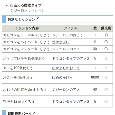
出会える睡眠タイプ
ジジーロン：うとうと
特別なミッション
ミッション内容
アイテム
数
優先度
カビゴンをノーマル2にしよう
ジジーロンのおこう
1
◎
カビゴンをハイパー1にしよう
ポケサブレ
5
◯
カビゴンをマスター1にしよう
ジジーロンのアメ
30
◯
ポケサブレ
等を15個使おう
ドラゴン
タイプのアメ
S
5
△
アメを100個使おう
なかよしのおこう
1
△
おこうを7個使おう
ゆめのかけら
8000
△
ねむりの約束を3回まもろう
ジジーロンのアメ
40
◎
料理を12回つくろう
ドラゴン
タイプのアメ
S
5
◎
期間限定パック