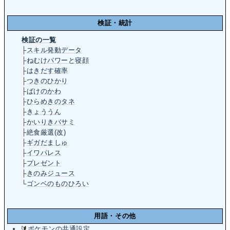
検証・統計
検証の一覧
├
スキル発動データ
├
ねむけパワーと寝顔
├
はきだす確率
├
つきのひかり
├
ばけのかわ
├
ひらめきのタネ
├
きょううん
├
かいりきバサミ
├
絶食厳選(改)
├
ギガだましゅ
├
イワパレス
├
プレゼント
├
きのみジュース
└
ゴンベのものひろい
用語・その他
🔰
ポケモンの共通設定