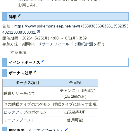
お楽しみに！
詳細
告知：
https://www.pokemonsleep.net/news/333938363636313532353
432323038303031/
開催期間：2026年5/25(月) 4:00 ～ 6/1(月) 3:59
参加方法：期間中、
リサーチフィールド
で
睡眠計測
を行う
注意事項
イベントボーナス
ボーナス効果
ボーナス項目
全日程
「 チャンス 」1匹確定
睡眠リサーチにて
(1日1回のみ)
他の睡眠タイプのポケモン
睡眠タイプに限らず出現
ピックアップ
のポケモン
出現確率UP
ミニアメブースト
使用可能
期間限定「
ミニアメブースト
」