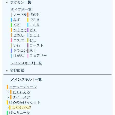
ポケモン一覧
タイプ別一覧
▌
ノーマル
▌
ほのお
▌
みず
▌
でんき
▌
くさ
▌
こおり
▌
かくとう
▌
どく
▌
じめん
▌
ひこう
▌
エスパー
▌
むし
▌
いわ
▌
ゴースト
▌
ドラゴン
▌
あく
▌
はがね
▌
フェアリー
メインスキル別一覧
寝顔図鑑
メインスキル
|
一覧
▌
エナジーチャージ
└
▌
たくわえる
└
▌
ナイトメア
▌
ゆめのかけらゲット
└
▌
はどうだん
?
▌
げんきエール