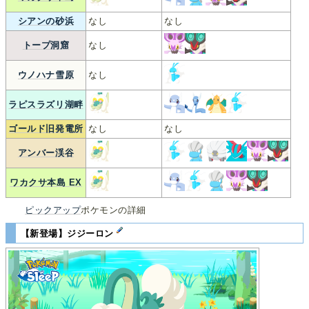
シアンの砂浜
なし
なし
トープ洞窟
なし
ウノハナ雪原
なし
ラピスラズリ湖畔
ゴールド旧発電所
なし
なし
アンバー渓谷
ワカクサ本島 EX
ピックアップ
ポケモンの詳細
【新登場】ジジーロン