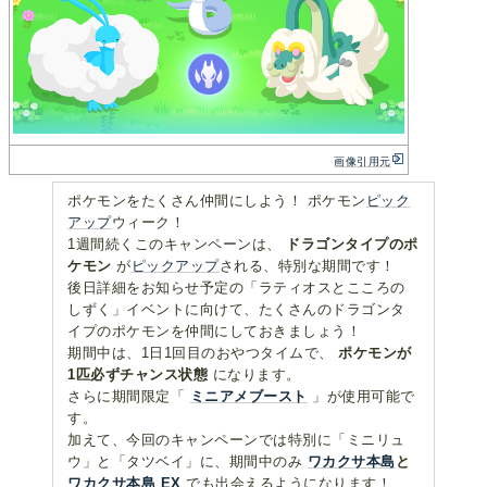
画像引用元
ポケモンをたくさん仲間にしよう！ ポケモン
ピック
アップ
ウィーク！
1週間続くこのキャンペーンは、
ドラゴンタイプのポ
ケモン
が
ピックアップ
される、特別な期間です！
後日詳細をお知らせ予定の「ラティオスとこころの
しずく」イベントに向けて、たくさんのドラゴンタ
イプのポケモンを仲間にしておきましょう！
期間中は、1日1回目のおやつタイムで、
ポケモンが
1匹必ずチャンス状態
になります。
さらに期間限定「
ミニアメブースト
」が使用可能で
す。
加えて、今回のキャンペーンでは特別に「ミニリュ
ウ」と「タツベイ」に、期間中のみ
ワカクサ本島
と
ワカクサ本島 EX
でも出会えるようになります！