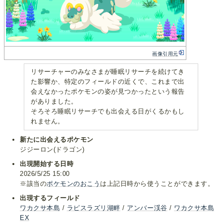
画像引用元
リサーチャーのみなさまが睡眠リサーチを続けてき
た影響か、特定のフィールドの近くで、これまで出
会えなかったポケモンの姿が見つかったという報告
がありました。
そろそろ睡眠リサーチでも出会える日がくるかもし
れません。
新たに出会えるポケモン
ジジーロン(ドラゴン)
出現開始する日時
2026/5/25 15:00
※該当の
ポケモンのおこう
は上記日時から使うことができます。
出現するフィールド
ワカクサ本島
/
ラピスラズリ湖畔
/
アンバー渓谷
/
ワカクサ本島
EX