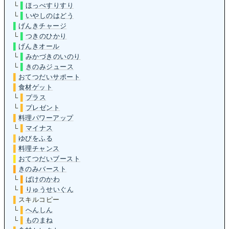
└
▌
ほっぺすりすり
└
▌
いやしのはどう
▌
げんきチャージ
└
▌
つきのひかり
▌
げんきオール
└
▌
みかづきのいのり
└
▌
きのみジュース
▌
おてつだいサポート
▌
食材ゲット
└
▌
プラス
└
▌
プレゼント
▌
料理パワーアップ
└
▌
マイナス
▌
ゆびをふる
▌
料理チャンス
▌
おてつだいブースト
▌
きのみバースト
└
▌
ばけのかわ
└
▌
りゅうせいぐん
▌
スキルコピー
└
▌
へんしん
└
▌
ものまね