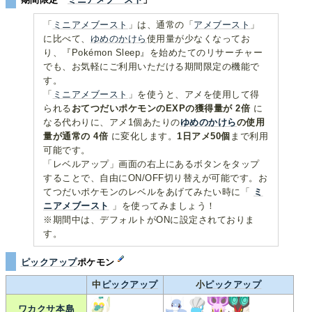
「
ミニアメブースト
」は、通常の「
アメブースト
」
に比べて、
ゆめのかけら
使用量が少なくなってお
り、『Pokémon Sleep』を始めたてのリサーチャー
でも、お気軽にご利用いただける期間限定の機能で
す。
「
ミニアメブースト
」を使うと、アメを使用して得
られる
おてつだいポケモンのEXPの獲得量が 2倍
に
なる代わりに、アメ1個あたりの
ゆめのかけら
の使用
量が通常の 4倍
に変化します。
1日アメ50個
まで利用
可能です。
「レベルアップ」画面の右上にあるボタンをタップ
することで、自由にON/OFF切り替えが可能です。お
てつだいポケモンのレベルをあげてみたい時に「
ミ
ニアメブースト
」を使ってみましょう！
※期間中は、デフォルトがONに設定されておりま
す。
ピックアップ
ポケモン
中
ピックアップ
小
ピックアップ
ワカクサ本島