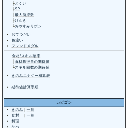
├
とくい
├
SP
├
最大所持数
├
げんき
└
おやすみリボン
おてつだい
色違い
フレンドメダル
食材/スキル確率
├
食材獲得量の期待値
└
スキル回数の期待値
きのみエナジー概算表
期待値計算手順
カビゴン
きのみ
|
一覧
食材
|
一覧
料理
なべ