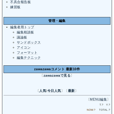
不具合報告板
練習板
管理・編集
編集者用トップ
編集相談板
議論板
サンドボックス
アイコン
フォーマット
編集テクニック
zawazawaコメント 最新10件
〔
zawazawaで見る
〕
〔
人気
/
今日人気
〕〔
最新
〕
〔
MENU編集
〕
T.
?
Y.
?
NOW.
?
TOTAL.
?