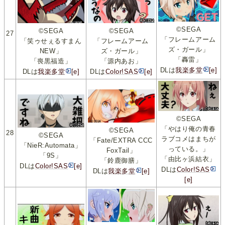
©SEGA
©SEGA
©SEGA
27
「フレームアーム
「フレームアーム
「笑ゥせぇるすまん
ズ・ガール」
ズ・ガール」
NEW」
「轟雷」
「源内あお」
「喪黒福造」
DLは
我楽多堂
[e]
DLは
Color!SAS
[e]
DLは
我楽多堂
[e]
©SEGA
「やはり俺の青春
©SEGA
28
©SEGA
ラブコメはまちが
「Fate/EXTRA CCC
「NieR:Automata」
っている。」
FoxTail」
「9S」
「由比ヶ浜結衣」
「鈴鹿御膳」
DLは
Color!SAS
[e]
DLは
Color!SAS
DLは
我楽多堂
[e]
[e]