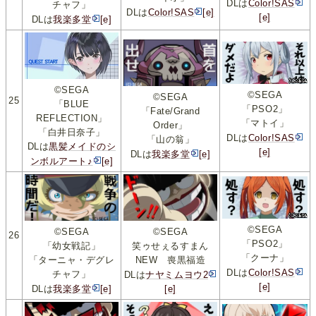
DLは
Color!SAS
チャフ」
DLは
Color!SAS
[e]
[e]
DLは
我楽多堂
[e]
©SEGA
©SEGA
©SEGA
25
「BLUE
「PSO2」
「Fate/Grand
REFLECTION」
「マトイ」
Order」
「白井日奈子」
DLは
Color!SAS
「山の翁」
DLは
黒髪メイドのシ
[e]
DLは
我楽多堂
[e]
ンボルアート♪
[e]
©SEGA
©SEGA
©SEGA
26
「PSO2」
「幼女戦記」
笑ゥせぇるすまん
「クーナ」
「ターニャ・デグレ
NEW 喪黒福造
DLは
Color!SAS
チャフ」
DLは
ナヤミムヨウ2
[e]
DLは
我楽多堂
[e]
[e]