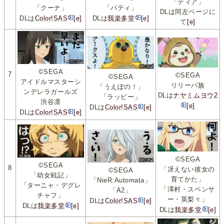
「ティア」
「クーナ」
「パティ」
DLは同左ページに
DLは
Color!SAS
[e]
DLは
我楽多堂
[e]
て
[e]
©SEGA
7
©SEGA
©SEGA
アイドルマスターシ
リリーパ族
「うえぽの！」
ンデレラガールズ
DLは
ナヤミムヨウ2
「ラッピー」
渋谷凛
[e]
DLは
Color!SAS
[e]
DLは
Color!SAS
[e]
©SEGA
©SEGA
8
「冴えない彼女の
©SEGA
「幼女戦記」
育てかた」
「NieR:Automata」
「ターニャ・デグレ
「澤村・スペンサ
「A2」
チャフ」
ー・英梨々」
DLは
Color!SAS
[e]
DLは
我楽多堂
[e]
DLは
我楽多堂
[e]