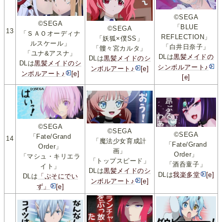
©SEGA
©SEGA
「BLUE
©SEGA
13
「ＳＡＯオーディナ
REFLECTION」
「妖狐×僕SS」
ルスケール」
「白井日奈子」
「髏々宮カルタ」
「ユナ&アスナ」
DLは
黒髪メイドの
DLは
黒髪メイドのシ
DLは
黒髪メイドのシ
シンボルアート♪
ンボルアート♪
[e]
ンボルアート♪
[e]
[e]
©SEGA
©SEGA
©SEGA
「Fate/Grand
14
「魔法少女育成計
「Fate/Grand
Order」
画」
Order」
「マシュ・キリエラ
「トップスピード」
「酒呑童子」
イト」
DLは
黒髪メイドのシ
DLは
我楽多堂
[e]
DLは
「ぷそにでい
ンボルアート♪
[e]
ず」
[e]