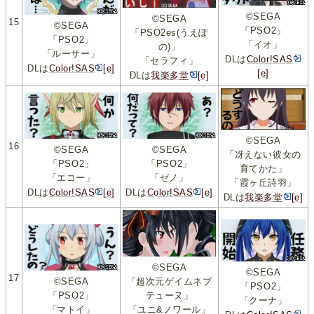
©SEGA
©SEGA
15
©SEGA
「PSO2」
「PSO2es(うえぽ
「PSO2」
「イオ」
の)」
「ルーサー」
DLは
Color!SAS
「セラフィ」
DLは
Color!SAS
[e]
[e]
DLは
我楽多堂
[e]
©SEGA
16
©SEGA
©SEGA
「冴えない彼女の
「PSO2」
「PSO2」
育てかた」
「エコー」
「ゼノ」
「霞ヶ丘詩羽」
DLは
Color!SAS
[e]
DLは
Color!SAS
[e]
DLは
我楽多堂
[e]
©SEGA
©SEGA
17
©SEGA
「超次元ゲイムネプ
「PSO2」
「PSO2」
テューヌ」
「クーナ」
「マトイ」
「ユニ&ノワール」