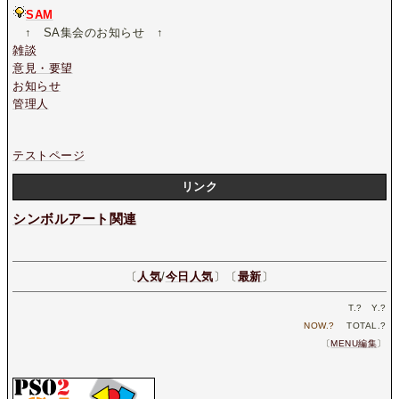
SAM
↑ SA集会のお知らせ ↑
雑談
意見・要望
お知らせ
管理人
テストページ
リンク
シンボルアート関連
〔
人気
/
今日人気
〕〔
最新
〕
T.
?
Y.
?
NOW.
?
TOTAL.
?
〔
MENU編集
〕