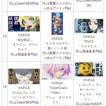
DLは
Color!SAS
DLは
黒髪メイドのシ
DLは
Color!SAS
[e]
[e]
ンボルアート♪
[e]
©SEGA
18
©SEGA
©SEGA
「幼女戦記」
「PSO2」
「ＳＡＯメモデフ」
「ターニャ・デグレ
「スクナヒメ」
「鬼シノン４連」
チャフ」
DLは
我楽多堂
[e]
DLは
黒髪メイドのシ
DLは
我楽多堂
[e]
ンボルアート♪
[e]
©SEGA
©SEGA
「レゴシティ アン
19
©SEGA
「Fate/Grand
ダーカバー」
「けものフレンズ」
Order」
「チェイス・マケ
「コツメカワウソ」
「マシュ・キリエラ
イン」
イト」
DLは
Color!SAS
[e]
DLは
Color!SAS