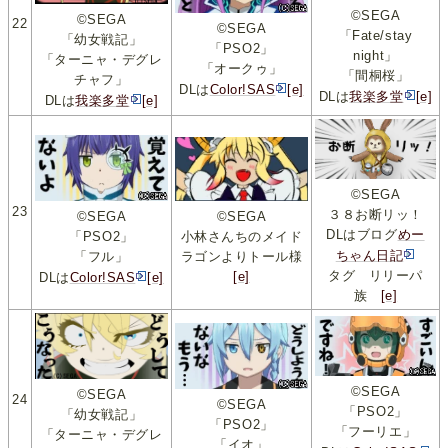
©SEGA
©SEGA
22
©SEGA
「Fate/stay
「幼女戦記」
「PSO2」
night」
「ターニャ・デグレ
「オークゥ」
「間桐桜」
チャフ」
DLは
Color!SAS
[e]
DLは
我楽多堂
[e]
DLは
我楽多堂
[e]
©SEGA
23
３８お断リッ！
©SEGA
©SEGA
DLはブログ
めー
小林さんちのメイド
「PSO2」
ちゃん日記
ラゴンよりトール様
「フル」
タグ リリーパ
[e]
DLは
Color!SAS
[e]
族
[e]
©SEGA
©SEGA
24
©SEGA
「PSO2」
「幼女戦記」
「PSO2」
「フーリエ」
「ターニャ・デグレ
「イオ」