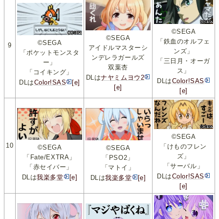
©SEGA
©SEGA
「鉄血のオルフェ
©SEGA
9
アイドルマスターシ
ンズ」
「ポケットモンスタ
ンデレラガールズ
「三日月・オーガ
ー」
双葉杏
ス」
「コイキング」
DLは
ナヤミムヨウ2
DLは
Color!SAS
DLは
Color!SAS
[e]
[e]
[e]
©SEGA
10
「けものフレン
©SEGA
©SEGA
ズ」
「Fate/EXTRA」
「PSO2」
「サーバル」
「赤セイバー」
「マトイ」
DLは
Color!SAS
DLは
我楽多堂
[e]
DLは
我楽多堂
[e]
[e]