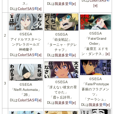
DLは
Color!SAS
ス」
DLは
我楽多堂
[e]
[e]
DLは
Color!SAS
[e]
©SEGA
©SEGA
©SEGA
2
「Fate/Grand
アイドルマスターシ
「幼女戦記」
Order」
ンデレラガールズ
「ターニャ・デグレ
「巌窟王 エドモ
神崎蘭子
チャフ」
ン・ダンテス」
[e]
DLは
Color!SAS
[e]
DLは
我楽多堂
[e]
©SEGA
©SEGA
3
「Fate/Prototype
©SEGA
「冴えない彼女の育
蒼銀のフラグメン
「NieR:Automata」
てかた」
ツ」
「2B」
「霞ヶ丘詩羽」
「アーラシュ」
DLは
Color!SAS
[e]
DLは
我楽多堂
[e]
DLは
我楽多堂
[e]