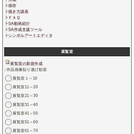
┣
保存
┣
描き方講座
┣
ＦＡＱ
┣
SA動画紹介
┣
SA作成支援ツール
┣
シンボルアートエディタ
展覧室
展覧室の新規作成
↓作品画像貼り逃げ歓迎
展覧室１～10
展覧室11～20
展覧室21～30
展覧室31～40
展覧室41～50
展覧室51～60
展覧室61～70