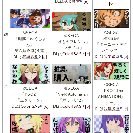
DLは
我楽多堂
[e]
[e]
©SEGA
©SEGA
20
©SEGA
「幼女戦記」
「艦隊これくしょ
「けものフレンズ」
「ターニャ・デグ
ん」
「ツチノコ」
レチャフ」
「第六駆逐隊(４連)」
DLは
Color!SAS
[e]
DLは
我楽多堂
[e]
DLは
我楽多堂
[e]
©SEGA
21
©SEGA
©SEGA
「PSO2 The
「PSO2」
「NieR:Automata」
ANIMATION」
「ユクリータ」
「ポッド042」
「クーナ」
DLは
Color!SAS
[e]
DLは
Color!SAS
[e]
DLは
我楽多堂
[e]