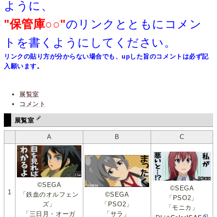
ように、
"保管庫○○"
のリンクとともにコメン
トを書くようにしてください。
リンクの貼り方が分からない場合でも、upした旨のコメントは必ず記
入願います。
展覧室
コメント
展覧室
A
B
C
©SEGA
©SEGA
1
「鉄血のオルフェン
©SEGA
「PSO2」
ズ」
「PSO2」
「モニカ」
「三日月・オーガ
「サラ」