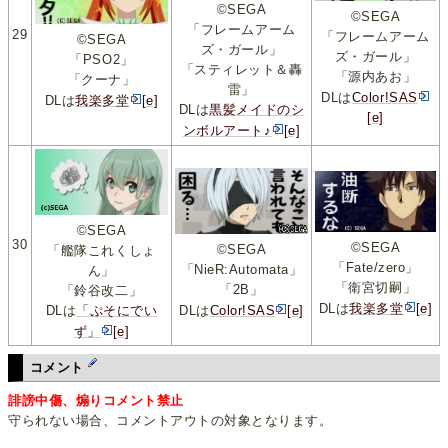
©SEGA
©SEGA
「フレームアーム
29
「フレームアーム
©SEGA
ズ・ガール」
ズ・ガール」
「PSO2」
「スティレット＆轟
「源内あお」
「クーナ」
雷」
DLは
Color!SAS
DLは
我楽多堂
[e]
DLは
黒髪メイドのシ
[e]
ンボルアート♪
[e]
©SEGA
30
©SEGA
©SEGA
「艦隊これくしょ
「Fate/zero」
「NieR:Automata」
ん」
「衛宮切嗣」
「2B」
「鈴谷改二」
DLは
我楽多堂
[e]
DLは
「ぷそにでい
DLは
Color!SAS
[e]
ず」
[e]
コメント
誹謗中傷、煽りコメント禁止
守られない場合、コメントアウトの対象となります。