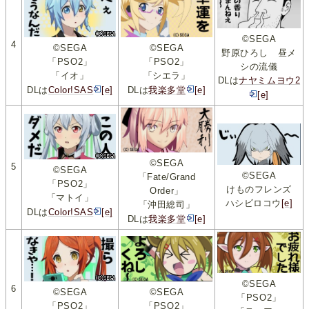
©SEGA
4
©SEGA
©SEGA
野原ひろし 昼メ
「PSO2」
「PSO2」
シの流儀
「シエラ」
「イオ」
DLは
ナヤミムヨウ2
DLは
我楽多堂
[e]
DLは
Color!SAS
[e]
[e]
©SEGA
5
©SEGA
©SEGA
「Fate/Grand
「PSO2」
けものフレンズ
Order」
「マトイ」
ハシビロコウ
[e]
「沖田総司」
DLは
Color!SAS
[e]
DLは
我楽多堂
[e]
©SEGA
6
©SEGA
©SEGA
「PSO2」
「PSO2」
「PSO2」