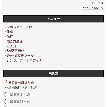
©SEGA
http://pso2.jp/
メニュー
シンボルアートとは
┣
作成
┣
保存
┣
描き方講座
┣
ＦＡＱ
┣
SA動画紹介
┣
SA作成支援ツール
┣
シンボルアートエディタ
展覧室
展覧室の新規作成
↓作品画像貼り逃げ歓迎
展覧室１～10
展覧室11～20