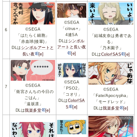
©SEGA
「citrus+」
©SEGA
©SEGA
6
4連SA
「はたらく細胞」
「結城友奈は勇者であ
DLは
シンボル
「赤血球(後輩)」
る」
アートと長い夜
DLは
シンボルアートと
「乃木園子」
[e]
長い夜
[e]
DLは
Color!SAS
[e]
©SEGA
©SEGA
7
「PSO2」
©SEGA
「衛宮さんちの今日の
「コオリ」
「Fate/Apocrypha」
ごはん」
DLは
Color!SA
「モードレッド」
「遠坂凛」
S
[e]
DLは
我楽多堂
[e]
DLは
我楽多堂
[e]