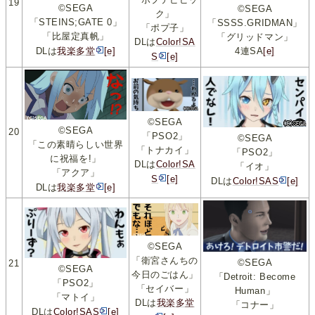
19
©SEGA
©SEGA
ク」
「STEINS;GATE 0」
「SSSS.GRIDMAN」
「ポプ子」
「比屋定真帆」
「グリッドマン」
DLは
Color!SA
4連SA
[e]
DLは
我楽多堂
[e]
S
[e]
©SEGA
©SEGA
20
「PSO2」
©SEGA
「この素晴らしい世界
「トナカイ」
「PSO2」
に祝福を!」
DLは
Color!SA
「イオ」
「アクア」
S
[e]
DLは
Color!SAS
[e]
DLは
我楽多堂
[e]
©SEGA
「衛宮さんちの
©SEGA
21
©SEGA
今日のごはん」
「Detroit: Become
「PSO2」
「セイバー」
Human」
「マトイ」
DLは
我楽多堂
「コナー」
DLは
Color!SAS
[e]