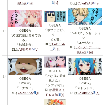
[e]
長い夜
[e]
DLは
Color!SAS
[e]
©SEGA
©SEGA
「ポプテピピッ
©SEGA
13
「SAOアリシゼーショ
ク」
「結城友奈は勇者であ
ン」
「ピピ美」
る」
「ユージオ」
DLは
Color!SA
「結城友奈」
DLは
シンボルアートと
S
[e]
DLは
我楽多堂
[e]
長い夜
[e]
©SEGA
「となりの吸血
14
©SEGA
©SEGA
鬼さん」
「PSO2」
「PSO2」
「ソフィ×灯」
「トナカイ」
「ストラトス」
DLは
黒髪メイ
DLは
Color!SAS
[e]
DLは
Color!SAS
[e]
ドＳＡ館
[e]