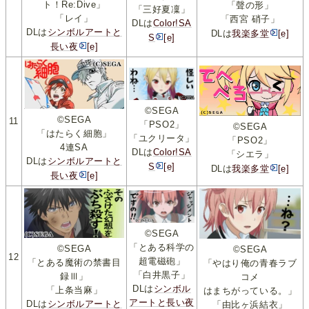
ト！Re:Dive」
「聲の形」
「三好夏凜」
「レイ」
「西宮 硝子」
DLは
Color!SA
DLは
シンボルアートと
DLは
我楽多堂
[e]
S
[e]
長い夜
[e]
©SEGA
©SEGA
11
「PSO2」
©SEGA
「はたらく細胞」
「ユクリータ」
「PSO2」
4連SA
DLは
Color!SA
「シエラ」
DLは
シンボルアートと
S
[e]
DLは
我楽多堂
[e]
長い夜
[e]
©SEGA
「とある科学の
©SEGA
©SEGA
12
超電磁砲」
「とある魔術の禁書目
「やはり俺の青春ラブ
「白井黒子」
録Ⅲ」
コメ
DLは
シンボル
「上条当麻」
はまちがっている。」
アートと長い夜
DLは
シンボルアートと
「由比ヶ浜結衣」