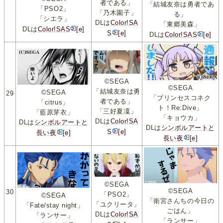
者である」
「結城友奈は勇者であ
「PSO2」
「乃木園子」
る」
「シエラ」
DLは
Color!SA
「東郷美森」
DLは
Color!SAS
[e]
S
[e]
DLは
Color!SAS
[e]
©SEGA
©SEGA
「結城友奈は勇
©SEGA
29
「プリンセスコネク
者である」
「citrus」
ト！Re:Dive」
「三好夏凜」
「藍原芽衣」
「キョウカ」
DLは
Color!SA
DLは
シンボルアートと
DLは
シンボルアートと
S
[e]
長い夜
[e]
長い夜
[e]
©SEGA
©SEGA
30
「PSO2」
©SEGA
「衛宮さんちの今日の
「ユクリータ」
「Fate/stay night」
ごはん」
DLは
Color!SA
「ランサー」
「ランサー」