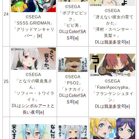
©SEGA
©SEGA
「ポプテピピッ
24
「冴えない彼女の育て
©SEGA
ク」
かた」
「SSSS.GRIDMAN」
「ピピ美」
「澤村・スペンサー・
「グリッドマンキャリ
DLは
Color!SA
英梨々」
バー」
[e]
S
[e]
DLは
我楽多堂
[e]
©SEGA
©SEGA
「となりの吸血鬼さ
©SEGA
25
「PSO2」
ん」
「Fate/Apocrypha」
「トナカイ」
「ソフィー・トワイラ
「フランケンシュタイ
DLは
Color!SA
イト」
ン」
S
[e]
DLは
シンボルアートと
DLは
我楽多堂
[e]
長い夜
[e]