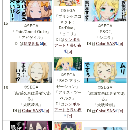
©SEGA
「プリンセスコ
ネクト！
15
©SEGA
©SEGA
Re:Dive」
「Fate/Grand Order」
「PSO2」
「ヒヨリ」
「アビゲイル」
「シエラ」
DLは
シンボル
DLは
我楽多堂
[e]
DLは
Color!SAS
[e]
アートと長い夜
[e]
©SEGA
「SAO アリシ
ゼーション」
©SEGA
©SEGA
16
「アリス・ツー
「結城友奈は勇者であ
「結城友奈は勇者であ
ベルク」
る」
る」
DLは
シンボル
「犬吠埼風」
「犬吠埼樹」
アートと長い夜
DLは
Color!SAS
[e]
DLは
Color!SAS
[e]
[e]