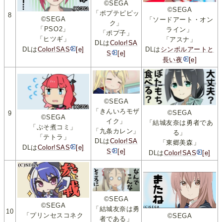
©SEGA
©SEGA
「ポプテピピッ
8
©SEGA
「ソードアート・オン
ク」
「PSO2」
ライン」
「ポプ子」
「ヒツギ」
「アスナ」
DLは
Color!SA
DLは
Color!SAS
[e]
DLは
シンボルアートと
S
[e]
長い夜
[e]
©SEGA
「きんいろモザ
©SEGA
9
©SEGA
イク」
「結城友奈は勇者であ
「ぷそ煮コミ」
「九条カレン」
る」
「テトラ」
DLは
Color!SA
「東郷美森」
DLは
Color!SAS
[e]
S
[e]
DLは
Color!SAS
[e]
©SEGA
©SEGA
「結城友奈は勇
10
「プリンセスコネク
©SEGA
者である」