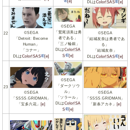
[e]
DLは
Color!SAS
[e]
©SEGA
「鷲尾須美は勇
©SEGA
©SEGA
22
者である」
「Detroit: Become
「結城友奈は勇者であ
「三ノ輪銀」
Human」
る」
DLは
Color!SA
「コナー」
「結城友奈」
S
[e]
DLは
Color!SAS
[e]
DLは
Color!SAS
[e]
©SEGA
「ダークソウ
23
ル」
©SEGA
©SEGA
「ソラール」
「SSSS.GRIDMAN」
「SSSS.GRIDMAN」
DLは
Color!SA
「宝多六花」
[e]
「新条アカネ」
[e]
S
[e]