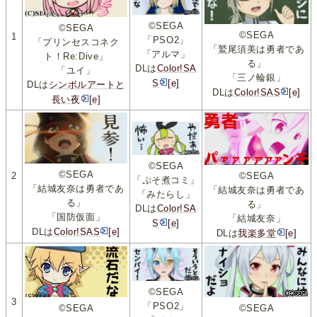
©SEGA
©SEGA
©SEGA
1
「PSO2」
「プリンセスコネク
「鷲尾須美は勇者であ
「アルマ」
ト！Re:Dive」
る」
DLは
Color!SA
「ユイ」
「三ノ輪銀」
S
[e]
DLは
シンボルアートと
DLは
Color!SAS
[e]
長い夜
[e]
©SEGA
©SEGA
2
©SEGA
「ぷそ煮コミ」
「結城友奈は勇者であ
「結城友奈は勇者であ
「みたらし」
る」
る」
DLは
Color!SA
「国防仮面」
「結城友奈」
S
[e]
DLは
Color!SAS
[e]
DLは
我楽多堂
[e]
©SEGA
3
「PSO2」
©SEGA
©SEGA