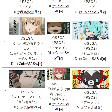
「イオ」
「PSO2」
「PSO2」
DLは
Color!SA
「アイカ」
「マトイ」
S
[e]
DLは
我楽多堂
[e]
DLは
Color!SAS
[e]
©SEGA
©SEGA
4
「PSO2」
「やはり俺の青春ラブ
©SEGA
「トナカイ」
コメ
「PSO2」
DLは
Color!SA
はまちがっている。」
「ピエトロ」
S
[e]
「一色いろは」
DLは
Color!SAS
[e]
DLは
Color!SAS
[e]
©SEGA
「結城友奈は勇
5
©SEGA
©SEGA
者である」
「STEINS;GATE 0」
「PSO2」
「結城友奈」
「岡部倫太郎」
「アークマ」
DLは
Color!SA
DLは
我楽多堂
[e]
DLは
我楽多堂
[e]
S
[e]