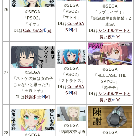
©SEGA
©SEGA
26
「PSO2」
©SEGA
「ラブライブ！」
「マトイ」
「PSO2」
「絢瀬絵里&東條希」2
DLは
Color!SA
「イオ」
連SA
S
[e]
DLは
Color!SAS
[e]
DLは
シンボルアートと
長い夜
[e]
©SEGA
©SEGA
©SEGA
27
「PSO2」
「RELEASE THE
「ネトゲの嫁は女の子
「ストラトス」
SPYCE」
じゃないと思った?」
DLは
Color!SA
「源モモ」
「玉置亜子」
S
[e]
DLは
シンボルアートと
DLは
我楽多堂
[e]
長い夜
[e]
©SEGA
「結城友奈は勇
©SEGA
28
©SEGA