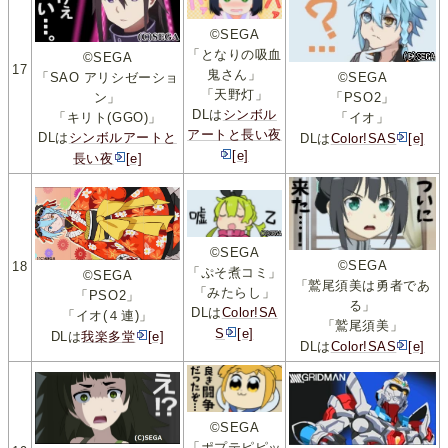
©SEGA
「となりの吸血
©SEGA
17
鬼さん」
「SAO アリシゼーショ
©SEGA
「天野灯」
ン」
「PSO2」
DLは
シンボル
「キリト(GGO)」
「イオ」
アートと長い夜
DLは
シンボルアートと
DLは
Color!SAS
[e]
[e]
長い夜
[e]
©SEGA
©SEGA
18
「ぷそ煮コミ」
©SEGA
「鷲尾須美は勇者であ
「みたらし」
「PSO2」
る」
DLは
Color!SA
「イオ(４連)」
「鷲尾須美」
S
[e]
DLは
我楽多堂
[e]
DLは
Color!SAS
[e]
©SEGA
「ポプテピピッ