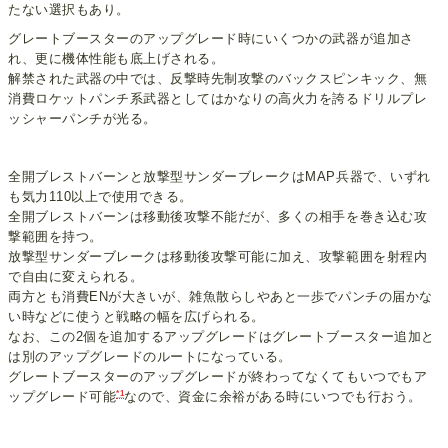
たない選択もあり。
グレートブースターのアップグレード時にいくつかの武器が追加さ
れ、更に機体性能も底上げされる。
解禁された武器の中では、反撃時先制攻撃のバックスピンキック、無
消費ロケットパンチ系武器としてはかなりの高火力を誇るドリルプレ
ッシャーパンチが光る。
全開ブレストバーンと放撃型サンダーブレークはMAP兵器で、いずれ
も気力110以上で使用できる。
全開ブレストバーンは移動後攻撃不能だが、多くの相手を巻き込む攻
撃範囲を持つ。
放撃型サンダーブレークは移動後攻撃可能に加え、攻撃範囲を射程内
で自由に変えられる。
両方とも消費ENが大きいが、雑魚散らしやあと一歩でパンチの届かな
い時などに使うと戦略の幅を広げられる。
なお、この2個を追加するアップグレードはグレートブースター追加と
は別のアップグレードのルートになっている。
グレートブースターのアップグレードが終わってなくてもいつでもア
*1
ップグレード可能
なので、資金に余裕がある時にいつでも行おう。