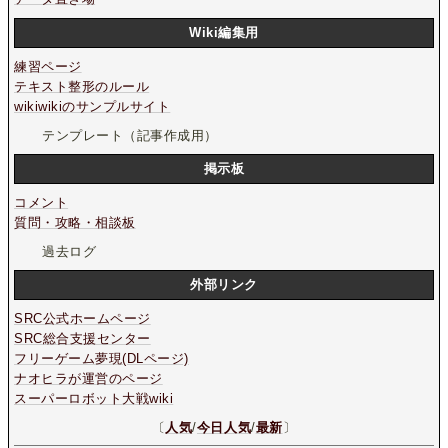
Wiki編集用
練習ページ
テキスト整形のルール
wikiwikiのサンプルサイト
テンプレート（記事作成用）
掲示板
コメント
質問・攻略・相談板
過去ログ
外部リンク
SRC公式ホームページ
SRC総合支援センター
フリーゲーム夢現(DLページ)
ナオヒラが運営のページ
スーパーロボット大戦wiki
〔
人気
/
今日人気
/
最新
〕