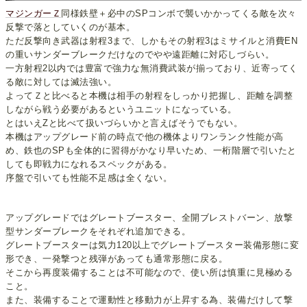
マジンガーＺ
同様鉄壁＋必中のSPコンボで襲いかかってくる敵を次々
反撃で落としていくのが基本。
ただ反撃向き武器は射程3まで、しかもその射程3はミサイルと消費EN
の重いサンダーブレークだけなのでやや遠距離に対応しづらい。
一方射程2以内では豊富で強力な無消費武装が揃っており、近寄ってく
る敵に対しては滅法強い。
よってＺと比べると本機は相手の射程をしっかり把握し、距離を調整
しながら戦う必要があるというユニットになっている。
とはいえZと比べて扱いづらいかと言えばそうでもない。
本機はアップグレード前の時点で他の機体よりワンランク性能が高
め、鉄也のSPも全体的に習得がかなり早いため、一桁階層で引いたと
しても即戦力になれるスペックがある。
序盤で引いても性能不足感は全くない。
アップグレードではグレートブースター、全開ブレストバーン、放撃
型サンダーブレークをそれぞれ追加できる。
グレートブースターは気力120以上でグレートブースター装備形態に変
形でき、一発撃つと残弾があっても通常形態に戻る。
そこから再度装備することは不可能なので、使い所は慎重に見極める
こと。
また、装備することで運動性と移動力が上昇する為、装備だけして撃