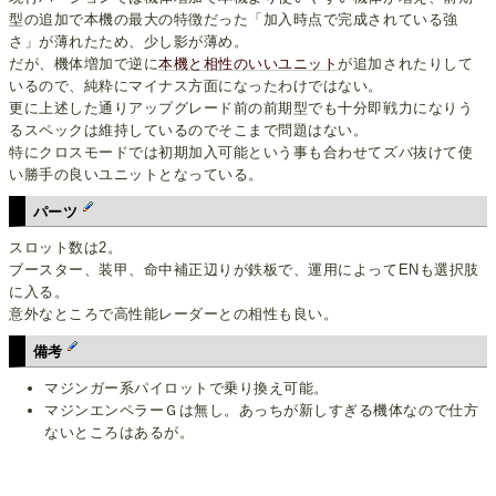
型の追加で本機の最大の特徴だった「加入時点で完成されている強
さ」が薄れたため、少し影が薄め。
だが、機体増加で逆に
本機と相性のいいユニット
が追加されたりして
いるので、純粋にマイナス方面になったわけではない。
更に上述した通りアップグレード前の前期型でも十分即戦力になりう
るスペックは維持しているのでそこまで問題はない。
特にクロスモードでは初期加入可能という事も合わせてズバ抜けて使
い勝手の良いユニットとなっている。
パーツ
スロット数は2。
ブースター、装甲、命中補正辺りが鉄板で、運用によってENも選択肢
に入る。
意外なところで高性能レーダーとの相性も良い。
備考
マジンガー系パイロットで乗り換え可能。
マジンエンペラーＧは無し。あっちが新しすぎる機体なので仕方
ないところはあるが。