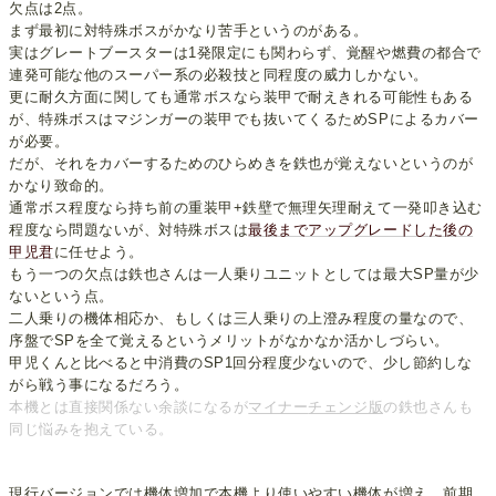
欠点は2点。
まず最初に対特殊ボスがかなり苦手というのがある。
実はグレートブースターは1発限定にも関わらず、覚醒や燃費の都合で
連発可能な他のスーパー系の必殺技と同程度の威力しかない。
更に耐久方面に関しても通常ボスなら装甲で耐えきれる可能性もある
が、特殊ボスはマジンガーの装甲でも抜いてくるためSPによるカバー
が必要。
だが、それをカバーするためのひらめきを鉄也が覚えないというのが
かなり致命的。
通常ボス程度なら持ち前の重装甲+鉄壁で無理矢理耐えて一発叩き込む
程度なら問題ないが、対特殊ボスは
最後までアップグレードした後の
甲児君
に任せよう。
もう一つの欠点は鉄也さんは一人乗りユニットとしては最大SP量が少
ないという点。
二人乗りの機体相応か、もしくは三人乗りの上澄み程度の量なので、
序盤でSPを全て覚えるというメリットがなかなか活かしづらい。
甲児くんと比べると中消費のSP1回分程度少ないので、少し節約しな
がら戦う事になるだろう。
本機とは直接関係ない余談になるが
マイナー
チェンジ版
の鉄也さんも
同じ悩みを抱えている。
現行バージョンでは機体増加で本機より使いやすい機体が増え、前期