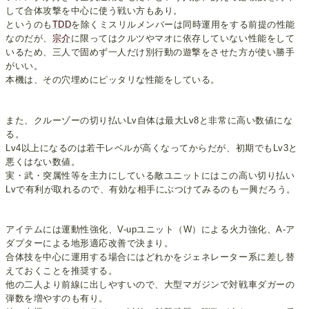
して合体攻撃を中心に使う戦い方もあり。
というのも
TDD
を除くミスリルメンバーは同時運用をする前提の性能
なのだが、
宗介
に限ってはクルツやマオに依存していない性能をして
いるため、三人で固めず一人だけ別行動の遊撃をさせた方が使い勝手
がいい。
本機は、その穴埋めにピッタリな性能をしている。
また、クルーゾーの切り払いLv自体は最大Lv8と非常に高い数値にな
る。
Lv4以上になるのは若干レベルが高くなってからだが、初期でもLv3と
悪くはない数値。
実・武・突属性等を主力にしている敵ユニットにはこの高い切り払い
Lvで有利が取れるので、有効な相手にぶつけてみるのも一興だろう。
アイテムには運動性強化、V-upユニット（W）による火力強化、A-ア
ダプターによる地形適応改善で決まり。
合体技を中心に運用する場合にはどれかをジェネレーター系に差し替
えておくことを推奨する。
他の二人より前線に出しやすいので、大型マガジンで対戦車ダガーの
弾数を増やすのも有り。