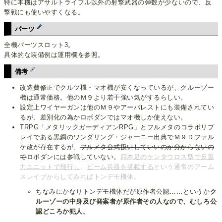
特に本機はアサルトライフル以外の射撃武器の弾数が少ないので、反
撃戦にも使いやすくなる。
パーツ
全機パーツスロット3。
具体的な装備例は運用欄を参照。
備考
改造費修正でクルツ機・マオ機が安くなっているが、クルーゾー
機は通常価格。他のＭ９より若干強い気がするらしい。
設定上ワイヤーガンは他のＭ９やアーバレストにも装備されてい
るが、差別化の為かロボダンではマオ機しか使えない。
TRPG「メタリックガーディアンRPG」とフルメタのコラボリプ
レイである黒鋼のワンダリング・ジャーニー出典でＭ９Ｄファル
ケ改が存在するが、
フルメタ公式扱いしていいのか分からないの
で
ロボダンには参戦していない。
四本足のケンタウロス型で反重
力ユニットで飛行し
、
ビーム兵器を搭載する
という通常のアーム
スレイブからしてみればトンデモ機体。
ちなみにかなりトンデモ機体だが原作者公認……というか
ク
ルーゾーの中身及び発案者が原作者その人なので、むしろ公
認どころか犯人
。