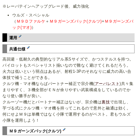
※レーバテインへアップグレード後、威力強化
ウルズ・スペシャル
（
Ｍ９Ｄファルケ
＋
Ｍ９ガーンズバック(クルツ)
+
Ｍ９ガーンズバ
ック(マオ)
）
運用
共通仕様
高回避・低耐久の典型的なリアル系Sサイズで、かつステルスを持つ。
パイロットもスペシャリスト揃いなので難なく避けてくれるだろう。
火力は低いという弱点はあるが、射程1-3Pのそれなりに威力の高い合
体技で補うことができる。
クルツ機・マオ機ならばパートナー補正で宗介機(
アーバレスト
)共々集
まりやすく、３機全部がＥＮが余りやすい武装構成をしているのでか
なり使い勝手が良い。
クルーゾー機だとパートナー補正はないが、宗介機は
裏技
で出現し、
芋づる式にクルツ機・マオ機を持ってこれるので意外と融通は効く。
何にせよＭ９は単機ではなく小隊で運用するのがベスト。君もウルズ
小隊を運用しよう！
Ｍ９ガーンズバック(クルツ)