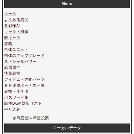
Menu
ルール
よくある質問
参戦作品
キャラ・機体
敵キャラ
攻略
合体ユニット
機体のアップグレード
スペシャルパワー
武器属性
状態異常
アイテム・強化パーツ
ＲＰ獲得ボーナス一覧
裏技・小ネタ
パスワード集
版権BGM対応リスト
やり込み
参戦要望＆希望投票
ローカルデータ