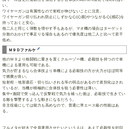
い。
ワイヤーガンは有属性なので射程が伸びないことに注意。
ワイヤーガン切り払われ防止にしずかな心(心眼)やつながる心(感応)を
持っておくと安心。
他二人と同じく弾数を増やす手もあるが、マオ機の場合はターゲット
分散のおかげで事足りる場合もあるので優先度は他二人と比べて若干
低め。
Ｍ９Ｄファルケ
他のＭ９より格闘戦に重きを置くクルーゾー機。必殺技を持つので単
機による運用も可能である。
気力が貯まるなら合体技より単機による必殺技の方が火力がほぼ同等
で燃費が良い。
短射程・地形適応・切り払いされる等の弱点があるので差別化はされ
ているが、当機が積極的に合体技を狙う必要性は薄い。
集中+激闘で突っ込んで反撃戦で気力を補った後は、必殺技で生きてい
る敵を撃墜するような動きになるだろう。
非主役級にしては能力も高めなので、普通に準エース級の性能はあ
る。
フルメタが好きで全員運用させたいという人は、あえて必殺技を封印