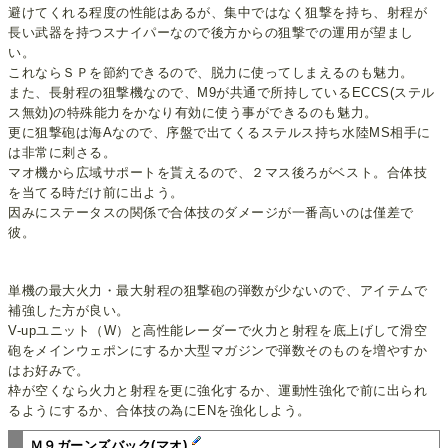
避けてくれる程度の性能はあるが、集中ではなく狙撃を持ち、射程が
長い武器を持つスナイパーなので後方からの狙撃での運用が望まし
い。
これならＳＰを節約できるので、脱力に使ってしまえるのも魅力。
また、長射程の狙撃機なので、M9が共通で所持しているECCS(ステル
ス無効)の特殊能力をかなり有効に使う事ができるのも魅力。
更に狙撃砲は海Aなので、序盤で出てくるステルス持ち水陸MS相手に
は非常に刺さる。
マオ機から広域サポートを貰えるので、２マス後ろがベスト。合体技
を当てる時だけ前に出よう。
因みにステータスの関係で合体技のダメージが一番高いのは僅差で
彼。
単機の最大火力・最大射程の狙撃砲の弾数が少ないので、アイテムで
補強した方が良い。
V-upユニット（W）と高性能レーダーで火力と射程を底上げして滑空
砲をメインウェポンにするか大型マガジンで弾数そのものを増やすか
はお好みで。
枠が空くなら火力と射程を更に強化するか、運動性強化で前に出られ
るようにするか、合体技の為にENを強化しよう。
Ｍ９ガーンズバック(マオ)