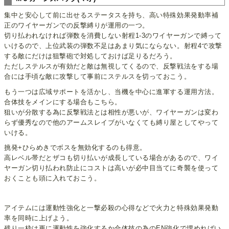
集中と安心して前に出せるステータスを持ち、高い特殊効果発動率補
正のワイヤーガンでの反撃縛りが運用の一つ。
切り払われなければ弾数を消費しない射程1-3のワイヤーガンで縛って
いけるので、上位武装の弾数不足はあまり気にならない。射程4で攻撃
する敵にだけは狙撃砲で対処しておけば足りるだろう。
ただしステルスが有効だと敵は無視してくるので、反撃戦法をする場
合には手頃な敵に攻撃して事前にステルスを切っておこう。
もう一つは広域サポートを活かし、当機を中心に進軍する運用方法。
合体技をメインにする場合もこちら。
狙いが分散する為に反撃戦法とは相性が悪いが、ワイヤーガンは変わ
らず優秀なので他のアームスレイブがいなくても縛り屋としてやって
いける。
挑発+ひらめきでボスを無効化するのも得意。
高レベル帯だとザコも切り払いが成長している場合があるので、ワイ
ヤーガン切り払われ防止にコストは高いが必中目当てに奇襲を使って
おくことも頭に入れておこう。
アイテムには運動性強化と一撃必殺の心得などで火力と特殊効果発動
率を同時に上げよう。
残り一枠は更に運動性を強化するか合体技の為のEN強化で埋めればい