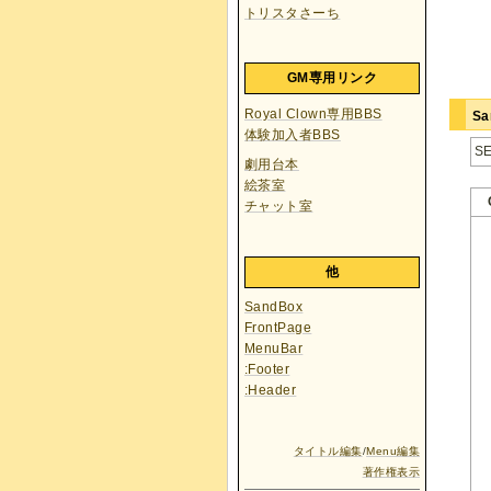
トリスタさーち
GM専用リンク
Royal Clown専用BBS
S
体験加入者BBS
S
劇用台本
絵茶室
チャット室
他
SandBox
FrontPage
MenuBar
:Footer
:Header
タイトル編集
/
Menu編集
著作権表示