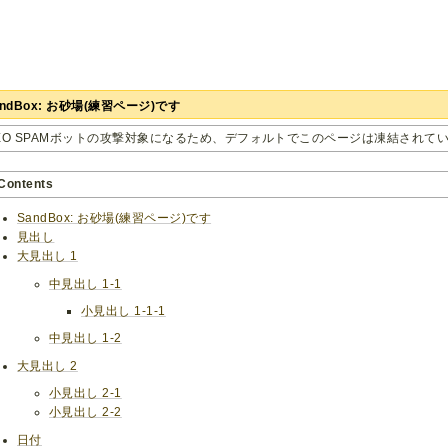
andBox: お砂場(練習ページ)です
EO SPAMボットの攻撃対象になるため、デフォルトでこのページは凍結されて
Contents
SandBox: お砂場(練習ページ)です
見出し
大見出し 1
中見出し 1-1
小見出し 1-1-1
中見出し 1-2
大見出し 2
小見出し 2-1
小見出し 2-2
日付