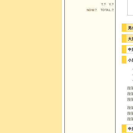
T.
?
Y.
?
NOW.
?
TOTAL.
?
見
大
中
小見
段
段
段
段
段
段
中