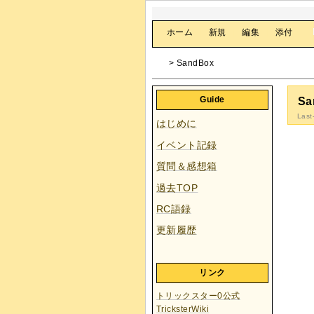
[
ホーム
|
新規
|
編集
|
添付
]
> SandBox
Guide
Sa
Last
はじめに
イベント記録
質問＆感想箱
過去TOP
RC語録
更新履歴
リンク
トリックスター0公式
TricksterWiki