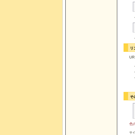
リ
U
そ
色の
サイ