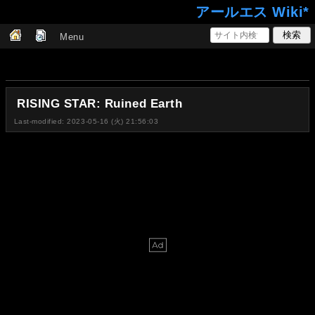
アールエス Wiki*
Menu
RISING STAR: Ruined Earth
Last-modified: 2023-05-16 (火) 21:56:03