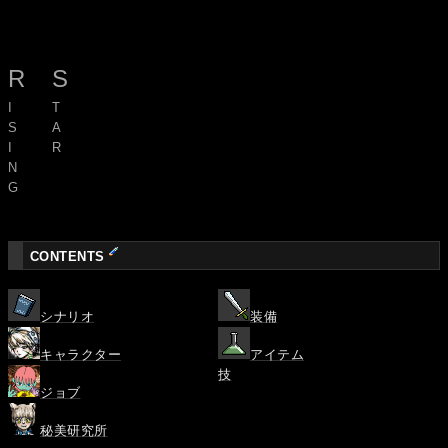
R
S
I
T
S
A
I
R
N
G
CONTENTS
シナリオ
装備
キャラクター
アイテム
技
ジョブ
秘美研究所