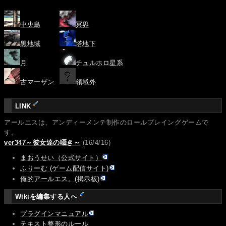
中央島
冥界
黒地域
塔地下
月
チュルホロ星系
古マーザン
領域外
LINK
アールエスは、アンディーメンテ制作のロールプレイングゲームで
す。
ver347～彼女達の囁き～
(16/4/16)
まおうせい（公式サイト）
ふりーむ (ゲーム配信サイト)
俺的アールエス。(掲示板)
Wikiを編集する人へ
プラグインマニュアル
テキスト整形のルール