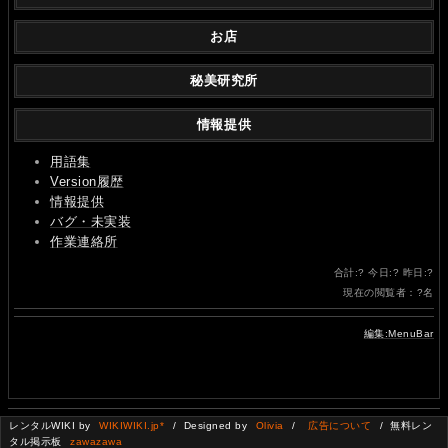
お店
秘美研究所
情報提供
用語集
Version履歴
情報提供
バグ・未実装
作業連絡所
合計:
?
今日:
?
昨日:
?
現在の閲覧者：
?
名
編集:MenuBar
レンタルWIKI by
WIKIWIKI.jp*
/ Designed by
Olivia
/
広告について
/ 無料レン
タル掲示板
zawazawa