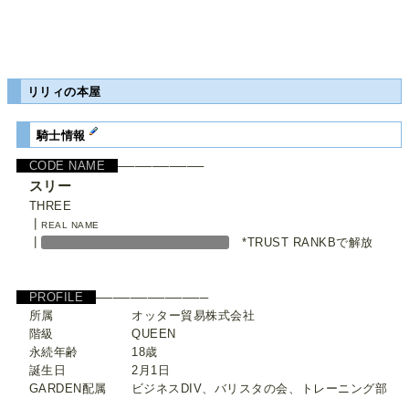
リリィの本屋
騎士情報
CODE NAME
──────────
スリー
THREE
┃
REAL NAME
┃
*TRUST RANKBで解放
PROFILE
─────────────
所属 オッター貿易株式会社
階級 QUEEN
永続年齢 18歳
誕生日 2月1日
GARDEN配属 ビジネスDIV、バリスタの会、トレーニング部