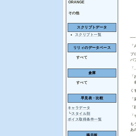
ORANGE
その他
スクリプトデータ
スクリプト一覧
─
「
リリィのデータベース
プ
すべて
パ
「
倉庫
「
名
すべて
く
早見表・比較
「
「
キャラデータ
┗
スタイル別
「
ボイス取得条件一覧
も
あ
掲示板