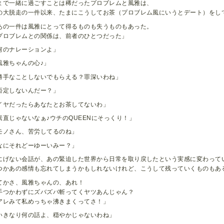
まで一緒に過ごすことは稀だったプロブレムと風雅は、
の大脱走の一件以来、たまにこうしてお茶（プロブレム風にいうとデート）をし
あの一件は風雅にとって得るものも失うものもあった。
ロブレムとの関係は、前者のひとつだった」
何のナレーションよ」
風雅ちゃんの心♪」
勝手なことしないでもらえる？罪深いわね」
否定しないんだー？」
イヤだったらあなたとお茶してないわ」
素直じゃないなぁ♪ウチのQUEENにそっくり！」
モノさん、苦労してるのね」
なにそれどーゆーいみー？」
にげない会話が、あの緊迫した世界から日常を取り戻したという実感に変わって
つかあの感情も忘れてしまうかもしれないけれど、こうして残っていくものもあ
てかさ、風雅ちゃんの、あれ！
つかわずにズバズバ斬ってくヤツあんじゃん？
レみて私めっちゃ沸きまくってさ！」
いきなり何の話よ、穏やかじゃないわね」