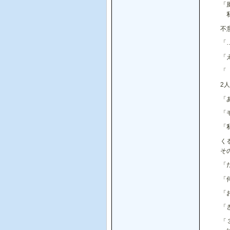
「
私
不
「
「
「
2
「
「
「
く
そ
「
「
「
「
「