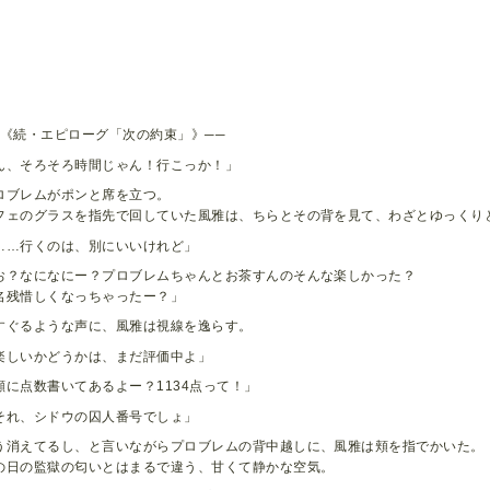
─《続・エピローグ「次の約束」》──
ん、そろそろ時間じゃん！行こっか！」
ロブレムがポンと席を立つ。
フェのグラスを指先で回していた風雅は、ちらとその背を見て、わざとゆっくり
……行くのは、別にいいけれど」
お？なになにー？プロブレムちゃんとお茶すんのそんな楽しかった？
残惜しくなっちゃったー？」
すぐるような声に、風雅は視線を逸らす。
楽しいかどうかは、まだ評価中よ」
顔に点数書いてあるよー？1134点って！」
それ、シドウの囚人番号でしょ」
う消えてるし、と言いながらプロブレムの背中越しに、風雅は頬を指でかいた。
の日の監獄の匂いとはまるで違う、甘くて静かな空気。