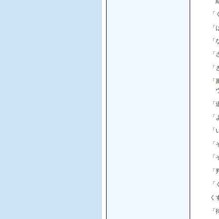
結
「
「
「
「
「
「
ウ
「
「
「
「
「
「
「
く
「