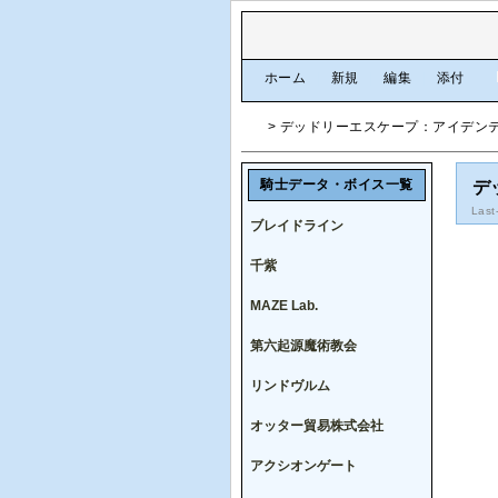
[
ホーム
|
新規
|
編集
|
添付
]
> デッドリーエスケープ：アイデン
騎士データ・ボイス一覧
デ
Last
ブレイドライン
千紫
MAZE Lab.
第六起源魔術教会
リンドヴルム
オッター貿易株式会社
アクシオンゲート