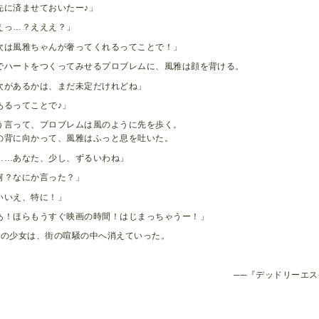
先に済ませておいたー♪」
えっ…？えええ？」
次は風雅ちゃんが奢ってくれるってことで！」
でハートをつくってみせるプロブレムに、風雅は顔を背ける。
次があるかは、まだ未定だけれどね」
あるってことで♪」
う言って、プロブレムは風のように先を歩く。
の背に向かって、風雅はふっと息を吐いた。
……あなた、少し、ずるいわね」
何？なにか言った？」
いいえ、特に！」
あ！ほらもうすぐ映画の時間！はじまっちゃうー！」
人の少女は、街の喧騒の中へ消えていった。
──『デッドリーエ