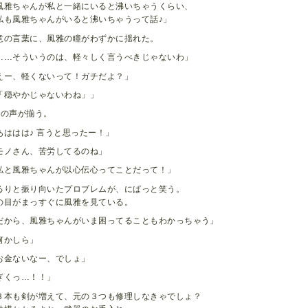
風雅ちゃんが私と一緒にいると沸いちゃうくらい、
も風雅ちゃんがいると沸いちゃうって話♪」
意の言葉に、風雅の瞳がわずかに揺れた。
……そういうのは、軽々しく言うべきじゃないわ」
えー、軽くないって！ガチだよ？」
「穏やかじゃないわね」」
人の声が揃う。
あははは♪ 言うと思ったー！」
モノさん、苦労してるのね」
私と風雅ちゃんが以心伝心ってことだって！」
るりと振り向いたプロブレムが、にぱっと笑う。
の目がまっすぐに風雅を見ている。
だから、風雅ちゃんがいま困ってることもわかっちゃう」
何かしら」
お金ないなー、でしょ」
ぎくっ…！！」
３本も剣が増えて、元の３つも修理しなきゃでしょ？