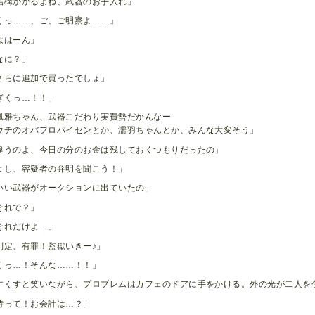
構かかるよね、武器のお手入れ」
くっ……、ご、ご明察よ……」
ははーん」
なに？」
さらに追加で買ったでしょ」
ぎくっ…！！」
風雅ちゃん、武器こだわり実費勢だかんなー
チのオバフロパイセンとか、濡羽ちゃんとか、みんな大変そう」
違うのよ、今日の分のお金は残しておくつもりだったの」
よし、容疑者の弁明を聞こう！」
いい武器がオークションに出ていたの」
それで？」
それだけよ…」
判定、有罪！監獄いきー♪」
くっ…！そんな……！！」
すくすと笑いながら、プロブレムはカフェのドアに手をかける。外の光が二人を
待って！お会計は…？」