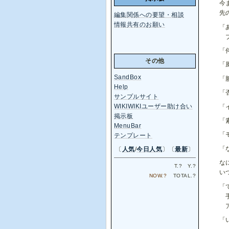
今
先
編集関係への要望・相談
情報共有のお願い
「
プ
「
その他
「
SandBox
「
Help
「
サンプルサイト
WIKIWIKIユーザー助け合い
「
掲示板
「
MenuBar
「
テンプレート
「
〔
人気
/
今日人気
〕〔
最新
〕
な
T.
?
Y.
?
い
NOW.
?
TOTAL.
?
「
手
ア
「