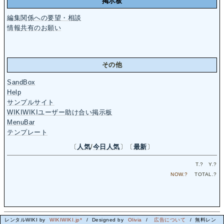
掲示板
編集関係への要望・相談
情報共有のお願い
その他
SandBox
Help
サンプルサイト
WIKIWIKIユーザー助け合い掲示板
MenuBar
テンプレート
〔
人気
/
今日人気
〕〔
最新
〕
T.
?
Y.
?
NOW.
?
TOTAL.
?
レンタルWIKI by
WIKIWIKI.jp*
/ Designed by
Olivia
/
広告について
/ 無料レン