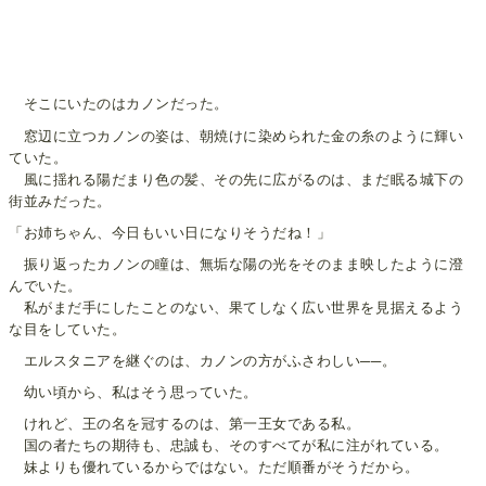
そこにいたのはカノンだった。
窓辺に立つカノンの姿は、朝焼けに染められた金の糸のように輝い
ていた。
風に揺れる陽だまり色の髪、その先に広がるのは、まだ眠る城下の
街並みだった。
「お姉ちゃん、今日もいい日になりそうだね！」
振り返ったカノンの瞳は、無垢な陽の光をそのまま映したように澄
んでいた。
私がまだ手にしたことのない、果てしなく広い世界を見据えるよう
な目をしていた。
エルスタニアを継ぐのは、カノンの方がふさわしい──。
幼い頃から、私はそう思っていた。
けれど、王の名を冠するのは、第一王女である私。
国の者たちの期待も、忠誠も、そのすべてが私に注がれている。
妹よりも優れているからではない。ただ順番がそうだから。