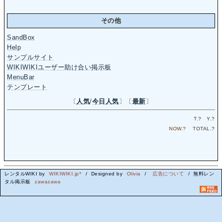
その他
SandBox
Help
サンプルサイト
WIKIWIKIユーザー助け合い掲示板
MenuBar
テンプレート
〔
人気
/
今日人気
〕〔
最新
〕
T.
?
Y.
?
NOW.
?
TOTAL.
?
レンタルWIKI by
WIKIWIKI.jp*
/ Designed by
Olivia
/
広告について
/ 無料レン
タル掲示板
zawazawa