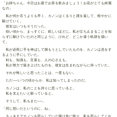
「お姉ちゃん、今日はお庭でお茶を飲みましょう！お花がとても綺麗
なの」
私が何か言うよりも早く、カノンはくるりと踵を返して、軽やかに
駆けていく。
彼女はいつもそうだった。
幼い頃から、まっすぐに、眩しいほどに。私が立ち止まることを知
らずに駆けていたのと同じように、けれど、どこか違う軌跡を描い
て。
私が必死に手を伸ばして掴もうとしていたものを、カノンは息をす
るように手にしていた。
剣も、知識も、言葉も、人の心さえも。
私が努力で築き上げたものを、彼女は生まれながらに持っていた。
それが悔しいと思ったことは、一度もない。
ただ──いつの頃からか、私は知ってしまったのだ。
カノンは、私のことを誇りに思っていると。
私を支えたいと願っていると。
そうして、私もまた──。
「同じ想いだというのに、ね」
さっきまでカノンを照らしていた陽は急に陰り、私を照らしてくれ