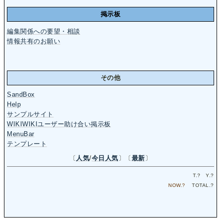
掲示板
編集関係への要望・相談
情報共有のお願い
その他
SandBox
Help
サンプルサイト
WIKIWIKIユーザー助け合い掲示板
MenuBar
テンプレート
〔
人気
/
今日人気
〕〔
最新
〕
T.
?
Y.
?
NOW.
?
TOTAL.
?