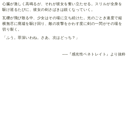
心臓が激しく高鳴るが、それが彼女を奮い立たせる。スリルが全身を
駆け巡るたびに、彼女の剣さばきは鋭くなっていく。
瓦礫が飛び散る中、少女はその場に立ち続けた。光のごとき速度で縦
横無尽に廃墟を駆け回り、敵の攻撃をかわす度に剣の一閃がその場を
切り裂く。
「ふう。罪深いわね。さあ、次はどっち？」
──『感光性ペネトレイト』より抜粋