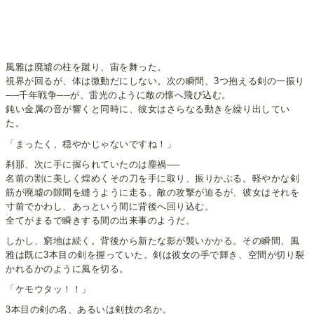
風雅は廃墟の柱を蹴り、宙を舞った。
視界が回るが、体は微動だにしない。次の瞬間、3つ抱える剣の一振り
──千年戦争──が、雷光のように敵の懐へ飛び込む。
鈍い金属の音が響くと同時に、彼女はさらなる動きを繰り出してい
た。
「まったく、穏やかじゃないですね！」
刹那、次に手に握られていたのは塵禍──
名前の割に美しく煌めくその刀を手に取り、振りかぶる。軽やかな剣
筋が廃墟の隙間を縫うように走る。敵の攻撃が迫るが、彼女はそれを
寸前でかわし、あっという間に背後へ回り込む。
全てがまるで瞬きする間の出来事のようだ。
しかし、窮地は続く。背後から新たな影が襲いかかる。その瞬間、風
雅は既に3本目の剣を握っていた。剣は彼女の手で輝き、空間が切り裂
かれるかのように風を切る。
「ケモウタッ！！」
3本目の剣の名、あるいは剣技の名か。