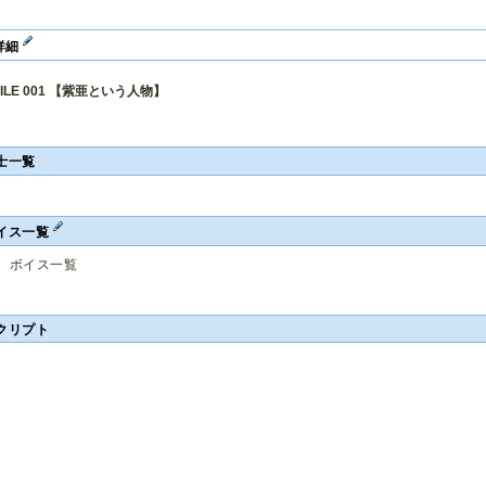
詳細
FILE 001 【紫亜という人物】
士一覧
イス一覧
ボイス一覧
クリプト