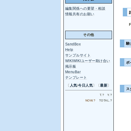
編集関係への要望・相談
情報共有のお願い
その他
騎
SandBox
Help
サンプルサイト
WIKIWIKIユーザー助け合い
ボ
掲示板
MenuBar
テンプレート
〔
人気
/
今日人気
〕〔
最新
〕
ス
T.
?
Y.
?
NOW.
?
TOTAL.
?