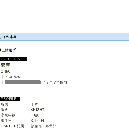
リィの本屋
騎士情報
CODE NAME
──────────
紫亜
SHIA
┃
REAL NAME
┃
*？？？で解放
PROFILE
─────────────
所属 千紫
階級 KNIGHT
永続年齢 13歳
誕生日 3月26日
GARDEN配属 演劇部、寿司部