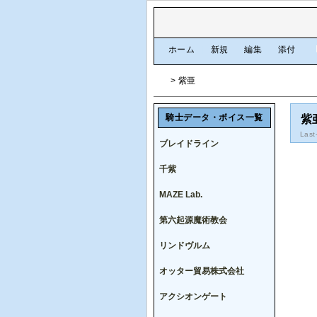
[
ホーム
|
新規
|
編集
|
添付
]
> 紫亜
騎士データ・ボイス一覧
紫
Last
ブレイドライン
千紫
MAZE Lab.
第六起源魔術教会
リンドヴルム
オッター貿易株式会社
アクシオンゲート