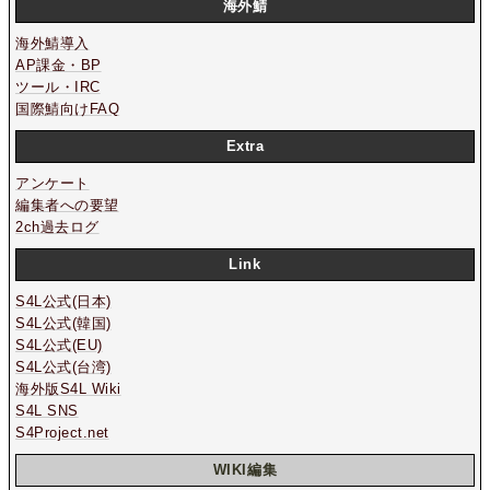
海外鯖
海外鯖導入
AP課金・BP
ツール・IRC
国際鯖向けFAQ
Extra
アンケート
編集者への要望
2ch過去ログ
Link
S4L公式(日本)
S4L公式(韓国)
S4L公式(EU)
S4L公式(台湾)
海外版S4L Wiki
S4L SNS
S4Project.net
WIKI編集