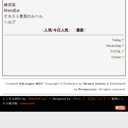
練習場
MenuBar
テキスト整形のルール
ヘルプ
〔
人気
/
今日人気
〕〔
最新
〕
Today.
?
Yesterday.
?
TOTAL.
?
Online.
?
Copyleft
S4League Wiki*
. Copyright © Published by
Neowiz Games
& Developed
by
Pentavision
. All rights reserved.
レンタルWIKI by
WIKIWIKI.jp*
/ Designed by
Olivia
/
広告について
/ 無料レン
タル掲示板
zawazawa