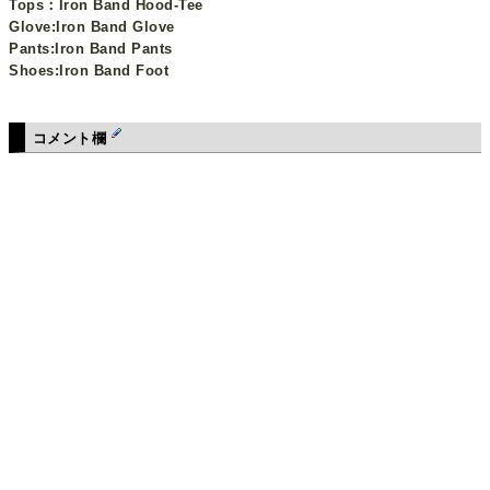
Tops：Iron Band Hood-Tee
Glove:Iron Band Glove
Pants:Iron Band Pants
Shoes:Iron Band Foot
コメント欄