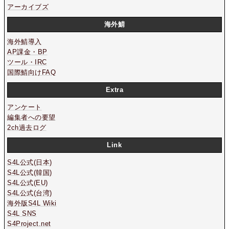
アーカイブズ
海外鯖
海外鯖導入
AP課金・BP
ツール・IRC
国際鯖向けFAQ
Extra
アンケート
編集者への要望
2ch過去ログ
Link
S4L公式(日本)
S4L公式(韓国)
S4L公式(EU)
S4L公式(台湾)
海外版S4L Wiki
S4L SNS
S4Project.net