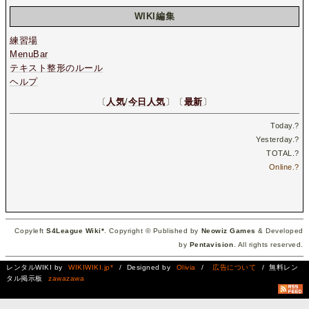
WIKI編集
練習場
MenuBar
テキスト整形のルール
ヘルプ
〔
人気
/
今日人気
〕〔
最新
〕
Today.
?
Yesterday.
?
TOTAL.
?
Online.
?
Copyleft
S4League Wiki*
. Copyright © Published by
Neowiz Games
& Developed
by
Pentavision
. All rights reserved.
レンタルWIKI by
WIKIWIKI.jp*
/ Designed by
Olivia
/
広告について
/ 無料レン
タル掲示板
zawazawa