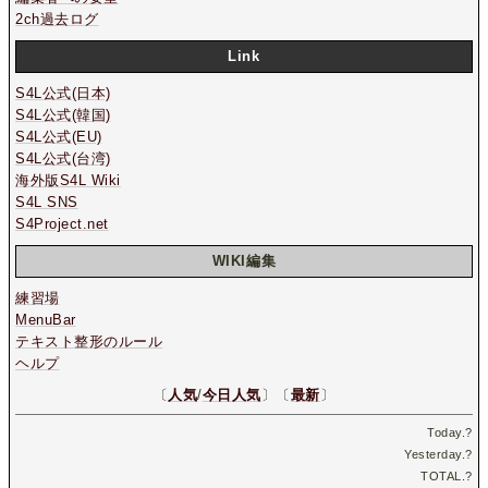
2ch過去ログ
Link
S4L公式(日本)
S4L公式(韓国)
S4L公式(EU)
S4L公式(台湾)
海外版S4L Wiki
S4L SNS
S4Project.net
WIKI編集
練習場
MenuBar
テキスト整形のルール
ヘルプ
〔
人気
/
今日人気
〕〔
最新
〕
Today.
?
Yesterday.
?
TOTAL.
?