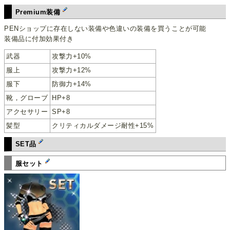
Premium装備
PENショップに存在しない装備や色違いの装備を買うことが可能
装備品に付加効果付き
武器
攻撃力+10%
服上
攻撃力+12%
服下
防御力+14%
靴，グローブ
HP+8
アクセサリー
SP+8
髪型
クリティカルダメージ耐性+15%
SET品
服セット