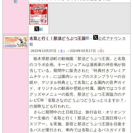
名取と行く！那須どうぶつ王国
-
公式アナウンス
-2023年10月07日（
土
）～2024年03月17日（
日
）
栃木県那須町の動物園「那須どうぶつ王国」と名取
のコラボ企画。キービジュアルは漫画家の仲谷鳰が担
当している。期間中に販売された「特典付きプレミア
ムチケット」には園内ショップのスタンプラリーの台
紙や、デジタル特典として名取による園内の音声ガイ
ド、オリジナルの動画や壁紙が付属。園内ではコラボ
グッズやメニューの販売、那須どうぶつ王国協力のテ
レビCM「
名取さなのどうぶつどうなっとりますか？
」
の放映なども行われた。
さらに期間中の土日祝日は、旅行会社・オリオンツ
アー主催の「名取と行く！那須どうぶつ王国日帰りバ
スツアー」を実施、新宿と那須どうぶつ王国を往復す
るバスが運行され、車内では名取によるバスガイド音