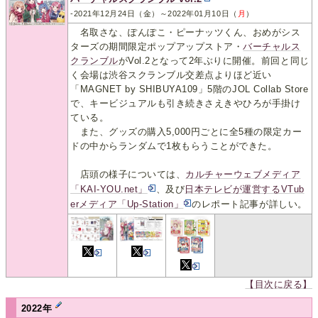
-2021年12月24日（金）～2022年01月10日（
月
）
名取さな、ぽんぽこ・ピーナッツくん、おめがシス
ターズの期間限定ポップアップストア・
バーチャルス
クランブル
がVol.2となって2年ぶりに開催。前回と同じ
く会場は渋谷スクランブル交差点よりほど近い
「MAGNET by SHIBUYA109」5階のJOL Collab Store
で、キービジュアルも引き続きさえきやひろが手掛け
ている。
また、グッズの購入5,000円ごとに全5種の限定カー
ドの中からランダムで1枚もらうことができた。
店頭の様子については、
カルチャーウェブメディア
「KAI-YOU.net」
、及び
日本テレビが運営するVTub
erメディア「Up-Station」
のレポート記事が詳しい。
【目次に戻る】
2022年