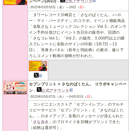
ンペーン(2023)
-
公式アナウンス
-2023年03月03日（金）～26日（
日
）
タワーレコード川崎店と「さなのばくたん。-ハロ
ー・マイ・バースデイ-」のコラボ。イベント物販商品
「名取さなミュージックコレクション Vol.3」のオンラ
イン予約分並びにイベント当日分の販売や、旧譜の
「さなコレVol.1」「Vol.2」の販売、3,000円以上の購
入でレシートに名取のサインの印刷（3月7日～13
日）、等身大パネル（前年と同絵柄）の展示、撮り下
ろしコメント動画の放映が行われた。
セブンプリント × さなのばくたん。 コラボキャンペー
ン
-
公式アナウンス
-2023年03月07日（火）～04月02日（
日
）
コンビニエンスストア「セブンイレブン」のマルチ
コピーサービス「セブンプリント」と「さなのばくた
ん。」のタイアップ。名取のメッセージが添えられた
「
さな歩き
」のブロマイド全10種がプリントできた
（絵柄は選択可）。