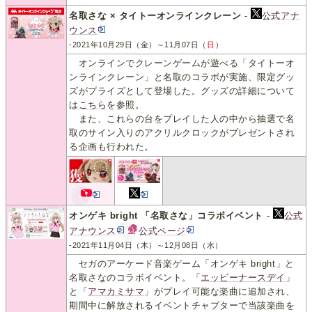
名取さな × タイトーオンラインクレーン
-
公式アナ
ウンス
-2021年10月29日（金）～11月07日（
日
）
オンラインでクレーンゲームが遊べる「タイトーオ
ンラインクレーン」と名取のコラボが実施、限定グッ
ズがプライズとして登場した。グッズの詳細について
は
こちら
を参照。
また、これらの台をプレイした人の中から抽選で名
取のサイン入りのアクリルクロックがプレゼントされ
る企画も行われた。
オンゲキ bright 「名取さな」コラボイベント
-
公式
アナウンス
公式ページ
-2021年11月04日（木）～12月08日（水）
セガのアーケード音楽ゲーム「オンゲキ bright」と
名取さなのコラボイベント。「
エッビーナースデイ
」
と「
アマカミサマ
」がプレイ可能な楽曲に追加され、
期間中に解放されるイベントチャプターで当該楽曲を