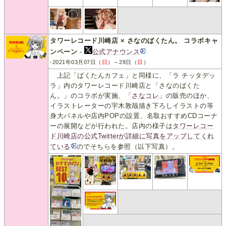
タワーレコード川崎店 × さなのばくたん。 コラボキャ
ンペーン
-
公式アナウンス
-2021年03月07日（
日
）～28日（
日
）
上記「ばくたんカフェ」と同様に、「ラ チッタデッ
ラ」内のタワーレコード川崎店と「さなのばくた
ん。」のコラボが実施、「
さなコレ
」の販売のほか、
イラストレーターの宇木敦哉描き下ろしイラストの等
身大パネルや店内POPの設置、名取おすすめCDコーナ
ーの展開などが行われた。店内の様子は
タワーレコー
ド川崎店の公式Twitterが詳細に写真をアップしてくれ
ている
のでそちらを参照（以下写真）。