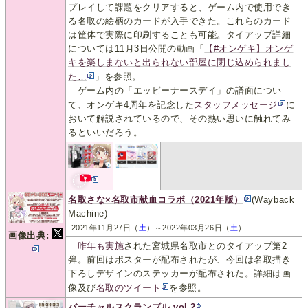
プレイして課題をクリアすると、ゲーム内で使用でき
る名取の絵柄のカードが入手できた。これらのカード
は筐体で実際に印刷することも可能。タイアップ詳細
については11月3日公開の動画「
【#オンゲキ】オンゲ
キを楽しまないと出られない部屋に閉じ込められまし
た…
」を参照。
ゲーム内の「エッビーナースデイ」の譜面につい
て、オンゲキ4周年を記念した
スタッフメッセージ
に
おいて解説されているので、その熱い思いに触れてみ
るといいだろう。
名取さな×名取市献血コラボ（2021年版）
(Wayback
Machine)
-2021年11月27日（
土
）～2022年03月26日（
土
）
画像出典:
昨年も実施
された宮城県名取市とのタイアップ第2
弾。前回はポスターが配布されたが、今回は名取描き
下ろしデザインのステッカーが配布された。詳細は画
像及び
名取のツイート
を参照。
バーチャルスクランブル vol.2