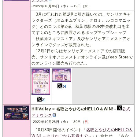
-2022年10月06日（木）～19日（水）
3月に行われた第1弾に引き続いての、サンリオキャ
ラクターズ（ポムポムプリン、クロミ、ルロロマニッ
ク）とのコラボ第2弾。秋葉原駅のJR中央改札口を出
てすぐのところに設置されるポップアップショップ
「秋葉原スキマストア」及びサンリオアニメストアオ
ンラインでグッズが販売された。
12月2日からはサンリオアニメストアでの店頭販
売、サンリオアニメストアオンライン及びeeo Storeで
のオンライン販売も行われた。
HillValley × 名取とやひろのHELLO＆WIN!
-
公式
アナウンス
-2022年10月28日（金）～30日（
日
）
10月30日開催のイベント「
名取とやひろのHELLO＆
WIN! ～ゆりかごから墓場まで～
」に合わせ、「さな