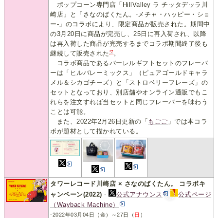
ポップコーン専門店「HillValley ラ チッタデッラ川
崎店」と「さなのばくたん。-メチャ・ハッピー・ショ
ー-」のコラボにより、限定商品が販売された。期間中
の3月20日に商品が完売し、25日に再入荷され、以降
は再入荷した商品が完売するまでコラボ期間終了後も
*7
継続して販売された
。
コラボ商品であるバーレルギフトセットのフレーバ
ーは「ヒルバレーミックス」（ピュアゴールドキャラ
メル＆シカゴチーズ）と「ストロベリーフレーズ」の
セットとなっており、別店舗やオンライン通販でもこ
れらを注文すれば当セットと同じフレーバーを味わう
ことは可能。
また、2022年2月26日更新の「
もごご
」では本コラ
ボが題材として描かれている。
タワーレコード川崎店 × さなのばくたん。 コラボキ
ャンペーン(2022)
-
公式アナウンス
公式ページ
（Wayback Machine）
-2022年03月04日（金）～27日（
日
）