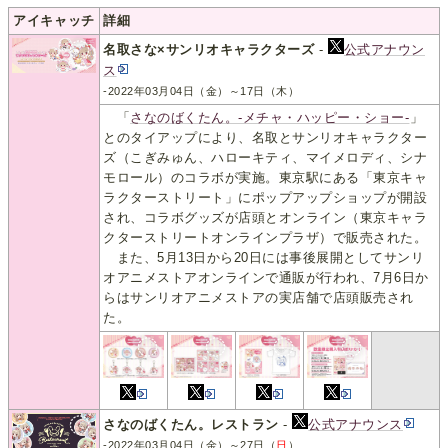
アイキャッチ
詳細
名取さな×サンリオキャラクターズ
-
公式アナウン
ス
-2022年03月04日（金）～17日（木）
「
さなのばくたん。-メチャ・ハッピー・ショー-
」
とのタイアップにより、名取とサンリオキャラクター
ズ（こぎみゅん、ハローキティ、マイメロディ、シナ
モロール）のコラボが実施。東京駅にある「東京キャ
ラクターストリート」にポップアップショップが開設
され、コラボグッズが店頭とオンライン（東京キャラ
クターストリートオンラインプラザ）で販売された。
また、5月13日から20日には事後展開としてサンリ
オアニメストアオンラインで通販が行われ、7月6日か
らはサンリオアニメストアの実店舗で店頭販売され
た。
さなのばくたん。レストラン
-
公式アナウンス
-2022年03月04日（金）～27日（
日
）