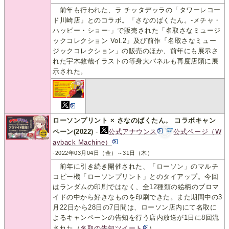
前年も行われた、ラ チッタデッラの「タワーレコー
ド川崎店」とのコラボ。「さなのばくたん。-メチャ・
ハッピー・ショー-」で販売された「名取さなミュージ
ックコレクション Vol.2」及び前作「名取さなミュー
ジックコレクション」の販売のほか、前年にも展示さ
れた宇木敦哉イラストの等身大パネルも再度店頭に展
示された。
ローソンプリント × さなのばくたん。 コラボキャン
ペーン(2022)
-
公式アナウンス
公式ページ（W
ayback Machine）
-2022年03月04日（金）～31日（木）
前年に引き続き開催された、「ローソン」のマルチ
コピー機「ローソンプリント」とのタイアップ。今回
はランダムの印刷ではなく、全12種類の絵柄のブロマ
イドの中から好きなものを印刷できた。また期間中の3
月22日から28日の7日間は、ローソン店内にて名取に
よるキャンペーンの告知を行う店内放送が1日に8回流
された（
名取の告知ツイート
）。