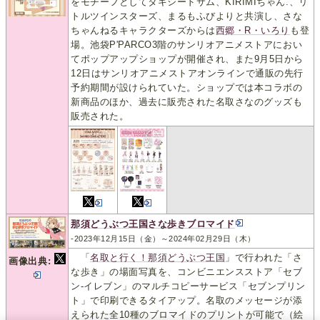
をモチーフとしてタキシードサム、KIRIMIちゃん.、リ
トルツインスターズ、まるもふびよりと共演し、さな
ちゃんねるキャラクターズからは
西郷・R・いろり
も登
場。池袋P'PARCO3階のサンリオアニメストアにおい
てポップアップショップが開催され、また9月5日から
12日はサンリオアニメストアオンラインで通販の先行
予約期間が設けられていた。ショップでは本コラボの
新商品のほか、過去に販売された名取さなのグッズも
販売された。
那須どうぶつ王国さな歩きブロマイド
-2023年12月15日（金）～2024年02月29日（木）
「
名取と行く！那須どうぶつ王国
」で行われた「さ
画像出典:
な歩き」の場面写真を、コンビニエンスストア「セブ
ン‐イレブン」のマルチコピーサービス「セブンプリン
ト」で印刷できるタイアップ。名取のメッセージが添
えられた全10種のブロマイドのプリントが可能で（絵