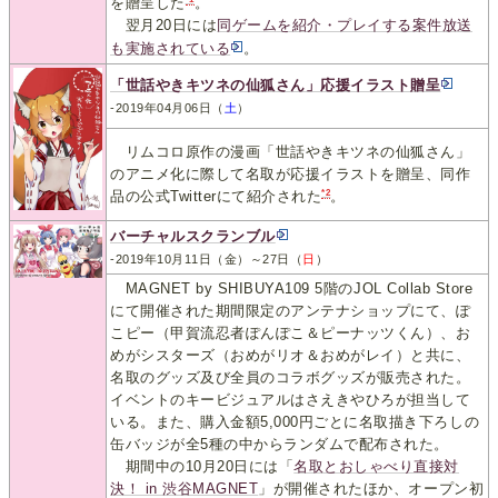
を贈呈した
。
翌月20日には
同ゲームを紹介・プレイする案件放送
も実施されている
。
「世話やきキツネの仙狐さん」応援イラスト贈呈
-2019年04月06日（
土
）
リムコロ原作の漫画「世話やきキツネの仙狐さん」
のアニメ化に際して名取が応援イラストを贈呈、同作
*2
品の公式Twitterにて紹介された
。
バーチャルスクランブル
-2019年10月11日（金）～27日（
日
）
MAGNET by SHIBUYA109 5階のJOL Collab Store
にて開催された期間限定のアンテナショップにて、ぽ
こピー（甲賀流忍者ぽんぽこ＆ピーナッツくん）、お
めがシスターズ（おめがリオ＆おめがレイ）と共に、
名取のグッズ及び全員のコラボグッズが販売された。
イベントのキービジュアルはさえきやひろが担当して
いる。また、購入金額5,000円ごとに名取描き下ろしの
缶バッジが全5種の中からランダムで配布された。
期間中の10月20日には「
名取とおしゃべり直接対
決！ in 渋谷MAGNET
」が開催されたほか、オープン初