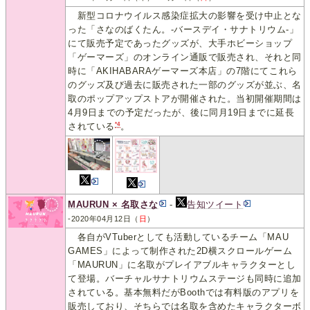
新型コロナウイルス感染症拡大の影響を受け中止とな
った「さなのばくたん。-バースデイ・サナトリウム-」
にて販売予定であったグッズが、大手ホビーショップ
「ゲーマーズ」のオンライン通販で販売され、それと同
時に「AKIHABARAゲーマーズ本店」の7階にてこれら
のグッズ及び過去に販売された一部のグッズが並ぶ、名
取のポップアップストアが開催された。当初開催期間は
4月9日までの予定だったが、後に同月19日までに延長
*4
されている
。
MAURUN × 名取さな
-
告知ツイート
-2020年04月12日（
日
）
各自がVTuberとしても活動しているチーム「MAU
GAMES」によって制作された2D横スクロールゲーム
「MAURUN」に名取がプレイアブルキャラクターとし
て登場。バーチャルサナトリウムステージも同時に追加
されている。基本無料だがBoothでは有料版のアプリを
販売しており、そちらでは名取を含めたキャラクターボ