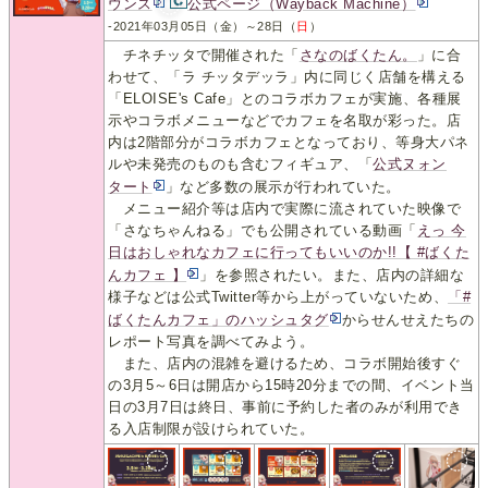
ウンス
公式ページ（Wayback Machine）
-2021年03月05日（金）～28日（
日
）
チネチッタで開催された「
さなのばくたん。
」に合
わせて、「ラ チッタデッラ」内に同じく店舗を構える
「ELOISE's Cafe」とのコラボカフェが実施、各種展
示やコラボメニューなどでカフェを名取が彩った。店
内は2階部分がコラボカフェとなっており、等身大パネ
ルや未発売のものも含むフィギュア、「
公式ヌォン
タート
」など多数の展示が行われていた。
メニュー紹介等は店内で実際に流されていた映像で
「さなちゃんねる」でも公開されている動画「
えっ 今
日はおしゃれなカフェに行ってもいいのか!!【 #ばくた
んカフェ 】
」を参照されたい。また、店内の詳細な
様子などは公式Twitter等から上がっていないため、
「#
ばくたんカフェ」のハッシュタグ
からせんせえたちの
レポート写真を調べてみよう。
また、店内の混雑を避けるため、コラボ開始後すぐ
の3月5～6日は開店から15時20分までの間、イベント当
日の3月7日は終日、事前に予約した者のみが利用でき
る入店制限が設けられていた。