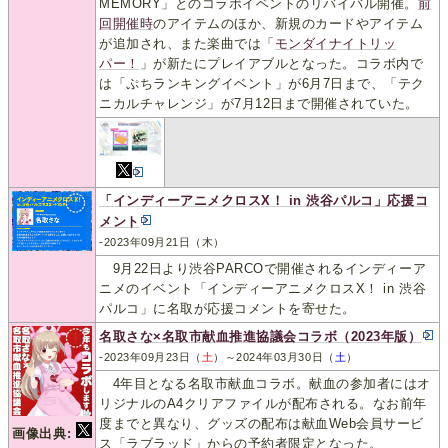
MEMORY」とのコラボイベントのリバイバル開催。
前
回開催時
のアイテムのほか、新規のカードやアイテム
が追加され、また楽曲では「
モンダイナイトリッ
パー！
」が新たにプレイアブルとなった。コラボ内で
は「ぷちランキングイベント」が6月7日まで、「テク
ニカルチャレンジ」が7月12日まで開催されていた。
「インディーアニメクロスX！ in 渋谷パルコ」応援コ
メント
-2023年09月21日（木）
9月22日より渋谷PARCOで開催されるインディーア
ニメのイベント「インディーアニメクロスX！ in 渋谷
パルコ」に名取が応援コメントを寄せた。
名取さな×名取市献血推進協議会コラボ（2023年版）
-2023年09月23日（
土
）～2024年03月30日（
土
）
4年目となる名取市献血コラボ。献血の参加者にはオ
リジナルのA4クリアファイルが配布される。なお前年
度までと異なり、グッズの配布は献血Web会員サービ
画像出典:
ス「ラブラッド」からの予約者限定となった。