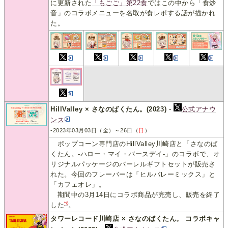
に更新された
「もごご」第22食
ではこの中から「食炒
音」のコラボメニューを名取が食レポする話が描かれ
た。
HillValley × さなのばくたん。(2023)
-
公式アナウ
ンス
-2023年03月03日（金）～26日（
日
）
ポップコーン専門店のHillValley川崎店と「さなのば
くたん。-ハロー・マイ・バースデイ-」のコラボで、オ
リジナルパッケージのバーレルギフトセットが販売さ
れた。今回のフレーバーは「ヒルバレーミックス」と
「カフェオレ」。
期間中の3月14日にコラボ商品が完売し、販売を終了
*8
した
。
タワーレコード川崎店 × さなのばくたん。 コラボキャ