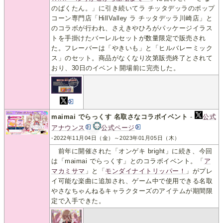
のばくたん。」に引き続いてラ チッタデッラのポップ
コーン専門店「HillValley ラ チッタデッラ川崎店」と
のコラボが行われ、さえきやひろがパッケージイラス
トを手掛けたバーレルセットが数量限定で販売され
た。フレーバーは「やきいも」と「ヒルバレーミック
ス」のセット。商品がなくなり次第販売終了とされて
おり、30日のイベント開場前に完売した。
maimai でらっくす 名取さなコラボイベント
-
公式
アナウンス
公式ページ
-2022年11月04日（金）～2023年01月05日（木）
前年に開催された「オンゲキ bright」に続き、今回
は「maimai でらっくす」とのコラボイベント。「
ア
マカミサマ
」と「
モンダイナイトリッパー！
」がプレ
イ可能な楽曲に追加され、ゲーム中で使用できる名取
やさなちゃんねるキャラクターズのアイテムが期間限
定で入手できた。