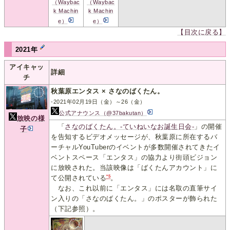
（Waybac
（Waybac
k Machin
k Machin
e）
e）
【目次に戻る】
2021年
アイキャッ
詳細
チ
秋葉原エンタス × さなのばくたん。
-2021年02月19日（金）～26（金）
公式アナウンス（@37bakutan）
放映の様
「
さなのばくたん。-ていねいなお誕生日会-
」の開催
子
を告知するビデオメッセージが、秋葉原に所在するバ
ーチャルYouTuberのイベントが多数開催されてきたイ
ベントスペース「エンタス」の協力より街頭ビジョン
に放映された。当該映像は「ばくたんアカウント」に
*5
て公開されている
。
なお、これ以前に「エンタス」には名取の直筆サイ
ン入りの「さなのばくたん。」のポスターが飾られた
（下記参照）。