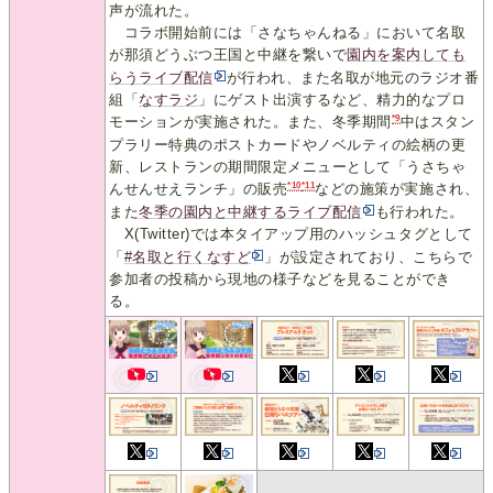
声が流れた。
コラボ開始前には「さなちゃんねる」において名取
が那須どうぶつ王国と中継を繋いで
園内を案内しても
らうライブ配信
が行われ、また名取が地元のラジオ番
組「
なすラジ
」にゲスト出演するなど、精力的なプロ
*9
モーションが実施された。また、冬季期間
中はスタン
プラリー特典のポストカードやノベルティの絵柄の更
新、レストランの期間限定メニューとして「うさちゃ
*10
*11
んせんせえランチ」の販売
などの施策が実施され、
また
冬季の園内と中継するライブ配信
も行われた。
X(Twitter)では本タイアップ用のハッシュタグとして
「
#名取と行くなすど
」が設定されており、こちらで
参加者の投稿から現地の様子などを見ることができ
る。