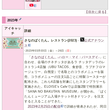
【目次に戻る】
2023年
アイキャッ
詳細
チ
さなのばくたん。レストラン(2023)
-
公式アナウン
ス
-2023年03月03日（金）～26日（
日
）
「
さなのばくたん。-ハロー・マイ・バースデイ-
」に
合わせ、会場のチネチッタがあるラ チッタデッラのレ
ストラン4店舗（UBU TACOS、食炒音、ラプチフロマ
ージェリー、白熊堂）で名取とのコラボメニューを販
売、コラボメニューの注文1品ごとに特製コースターが
配布され、これら4店舗を対象にしたスタンプラリーも
実施された。ELOISE's Cafeでは店舗2階で特別展示
「SANA NO BAKUTAN. MUSEUM」が開かれ、「ばく
たんミュージアム入場チケット付きドリンク」を注文
すると入ることができた。
2023年2月25日の配信
で詳細が発表されたが、同日