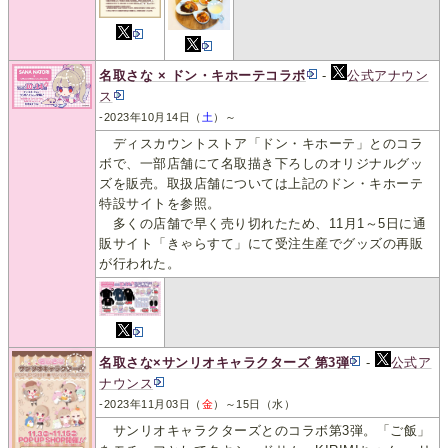
名取さな × ドン・キホーテコラボ
-
公式アナウン
ス
-2023年10月14日（
土
）～
ディスカウントストア「ドン・キホーテ」とのコラ
ボで、一部店舗にて名取描き下ろしのオリジナルグッ
ズを販売。取扱店舗については上記のドン・キホーテ
特設サイトを参照。
多くの店舗で早く売り切れたため、11月1～5日に通
販サイト「きゃらすて」にて受注生産でグッズの再販
が行われた。
名取さな×サンリオキャラクターズ 第3弾
-
公式ア
ナウンス
-2023年11月03日（
金
）～15日（水）
サンリオキャラクターズとのコラボ第3弾。「ご飯」