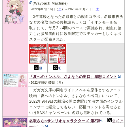
(Wayback Machine)
-2022年07月16日（
土
）～2023年03月25日（
土
）
3年連続となった名取市との献血コラボ。名取市役所
などの名取市の公共施設もしくは「イオンモール名
取」にて、毎月2～4回のペースで実施され、献血に協
力した参加者向けに数量限定でステッカーもしくはポ
スターが配布された。
「夏へのトンネル、さよならの出口」感想コメント
-2022年09月05日（月）
ガガガ文庫の同名ライトノベルを原作とするアニメ
映画「夏へのトンネル、さよならの出口」について、
2022年9月9日の劇場公開に先駆けて各方面のインフル
エンサーに鑑賞してもらい、応援コメントを寄せると
いうSNSキャンペーンに名取も選出されている。
名取さな×サンリオキャラクターズ 第2弾
-
公式ア
ナウンス