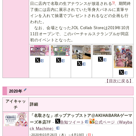
*3
日に店内で名取の生アナウンスが放送される
、期間終
了後には店内に展示されていた等身大パネルに直筆サ
インを入れて抽選でプレゼントされるなどの企画も行
われた。
なお、会場となったJOL Collab Storeは2019年10月
11日オープンで、このバーチャルスクランブルが同店
初のイベントとなった。
【目次に戻る】
2020年
アイキャッ
詳細
チ
「名取さな」ポップアップストア@AKIHABARAゲーマ
ーズ本店7F
-
告知ツイート
公式ページ（Wayba
ck Machine）
-2020年03月26日（木）～4月19日（
日
）