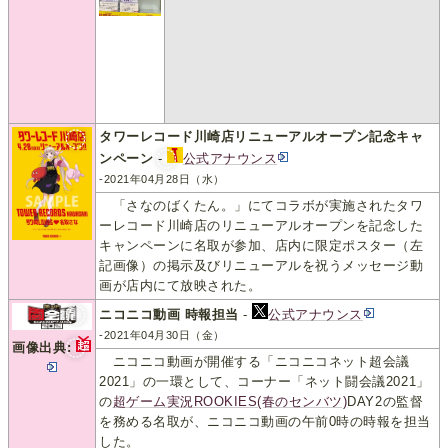
タワーレコード川崎店リニューアルオープン記念キャ
ンペーン
-
公式アナウンス
-2021年04月28日（水）
「さなのばくたん。」にてコラボが実施されたタワ
ーレコード川崎店のリニューアルオープンを記念した
キャンペーンに名取が参加、店内に限定ポスター（左
記画像）の掲示及びリニューアルを祝うメッセージ動
画が店内にて放映された。
ニコニコ動画 時報担当
-
公式アナウンス
-2021年04月30日（金）
画像出典:
ニコニコ動画が開催する「ニコニコネット超会議
2021」の一環として、コーナー「ネット闘会議2021」
の
超ゲーム実況ROOKIES(春のセンバツ)
DAY2の監督
を務める名取が、ニコニコ動画の午前0時の時報を担当
した。