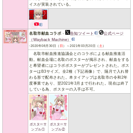
イスが実装されている。
名取市献血コラボ
-
告知ツイート
公式ページ
（Wayback Machine）
-2020年08月30日（
日
）～2021年03月20日（
土
）
名取市献血推進協議会とのコラボによる献血推進活
動。献血会場に名取のポスターが掲示され、献血をする
と希望者にはコラボポスターがプレゼントされた。ポス
ターはB3サイズ。全2種（下記画像）で、隔月で入れ替
わる形で配布された。本タイアップは名取市の令和2年
度事業であり、翌2021年3月まで行われた。現在は終了
している為、ポスターの入手は不可。
ポスターサ
ポスターサ
ンプル①
ンプル②