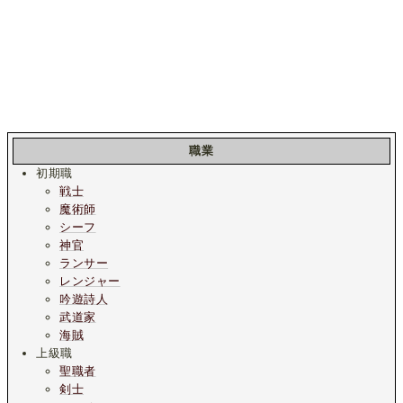
職業
初期職
戦士
魔術師
シーフ
神官
ランサー
レンジャー
吟遊詩人
武道家
海賊
上級職
聖職者
剣士