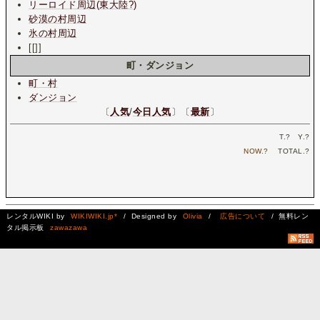
リーロイド周辺(東大陸?)
砂漠の村周辺
氷の村周辺
[[]]
町・ダンジョン
町・村
ダンジョン
〔
人気
/
今日人気
〕〔
最新
〕
T.
?
Y.
?
NOW.
?
TOTAL.
?
レンタルWIKI by
WIKIWIKI.jp*
/ Designed by
Olivia
/
広告について
/ 無料レン
タル掲示板
zawazawa