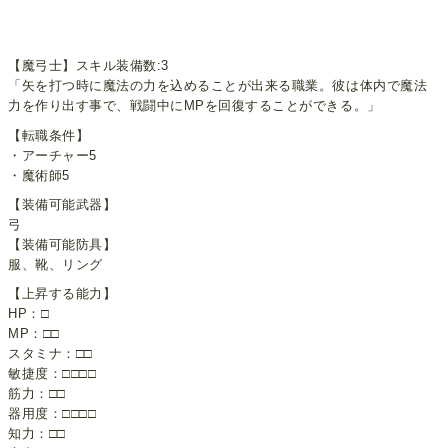
【魔弓士】スキル装備数:3
「矢を打つ時に魔法の力を込めることが出来る職業。彼は体内で魔法
力を作り出す事で、戦闘中にMPを回復することができる。」
【転職条件】
・アーチャー5
・魔術師5
【装備可能武器】
弓
【装備可能防具】
服、靴、リング
【上昇する能力】
HP：□
MP：□□
スタミナ：□□
敏捷度：□□□□
筋力：□□
器用度：□□□□
知力：□□