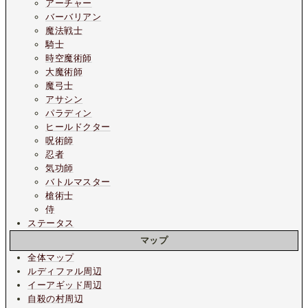
アーチャー
バーバリアン
魔法戦士
騎士
時空魔術師
大魔術師
魔弓士
アサシン
パラディン
ヒールドクター
呪術師
忍者
気功師
バトルマスター
槍術士
侍
ステータス
マップ
全体マップ
ルディファル周辺
イーアギッド周辺
自殺の村周辺