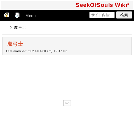
SeekOfSouls Wiki*
Menu
> 魔弓士
魔弓士
Last-modified: 2021-01-30 (土) 19:47:06