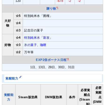
120
-678
-2
-2
*1
贈り物
☆5
特別純米水「圉権」
大好
☆4
物
☆3
記念日の菓子
☆4
特別純米水「新攻」
好物
☆3
氷の菓子
、
咖喱
☆2
万年筆
*2
EXP2倍ボーナス日程
1日、13日、29日、30日、31日
覚醒能力
必要
必要覚
覚醒
覚醒能
醒点
Steam版効果
DMM版効果
条件
点
力
(Steam
(DMM
版)