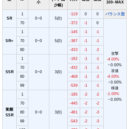
小
100~MAX
少幅)
1
-119
0
0
バランス型
SR
0~0
5(0)
70
-372
-1
0
1
-145
-1
-1
SR+
70
0~0
5(0)
-397
-1
-1
80
-433
-1
-2
攻撃
1
-182
-1
-1
-4.00%
~0.00%
70
-432
-1
-1
攻速
SSR
0~0
3(0)
80
-468
-1
-2
-4.00%
~0.00%
99
-539
-1
-1
移速
-1.00%
1
-195
-2
-2
~0.00%
70
-445
-2
-2
覚醒
80
0~0
3(0)
-481
-2
-3
SSR
99
-543
-2
-3