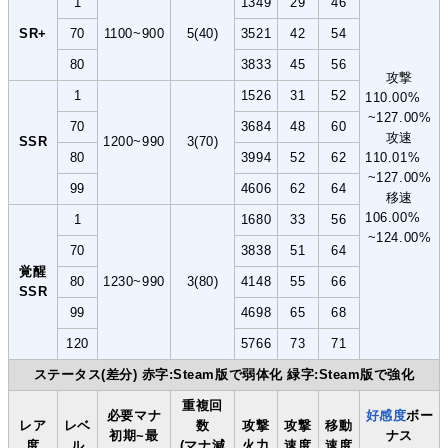
1
1349
29
46
SR+
70
1100~900
5(40)
3521
42
54
80
3833
45
56
攻撃
1
1526
31
52
110.00%
~127.00%
70
3684
48
60
攻速
SSR
1200~990
3(70)
80
3994
52
62
110.01%
~127.00%
99
4606
62
64
移速
106.00%
1
1680
33
56
~124.00%
70
3838
51
64
覚醒
80
1230~990
3(80)
4148
55
66
SSR
99
4698
65
68
120
5766
73
71
ステータス(差分) 赤字:Steam版で弱体化 緑字:Steam版で強化
重複回
必要マナ
好感度
ボー
レア
レベ
数
攻撃
攻撃
移動
初期~最
ナス
度
ル
(マナ減
火力
速度
速度