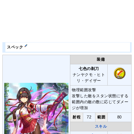
スペック
装備
七色の剃刀
ナンヤクモ・ヒト
リ・デイザー
物理範囲攻撃
攻撃した敵をスタン状態にする
範囲内の敵の数に応じてダメー
ジが増加
射程
72
範囲
80
スキル