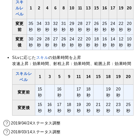
スキ
ルレ
1
2
4
6
8
10
11
13
15
16
17
19
20
ベル
変更
35
34
33
32
31
29
28
27
26
25
24
22
20
前
秒
秒
秒
秒
秒
秒
秒
秒
秒
秒
秒
秒
秒
変更
30
29
28
27
26
24
22
20
18
16
14
12
10
後
秒
秒
秒
秒
秒
秒
秒
秒
秒
秒
秒
秒
秒
SLvに応じた
スキル
の効果時間を上昇
攻速上昇：効果時間、射程上昇：効果時間、範囲上昇：効果時間
スキルレ
1
3
5
9
11
14
15
18
19
20
ベル
15
16
17
18
19
20
変更前
秒
秒
秒
秒
秒
秒
15
16
17
18
19
20
21
22
23
25
変更後
秒
秒
秒
秒
秒
秒
秒
秒
秒
秒
2019/04/24ステータス調整
2018/03/14ステータス調整