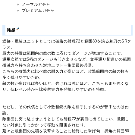
ノーマルガチャ
プレミアムガチャ
雑感
近接・重装ユニットとしては破格の射程72と範囲80を誇る剃刀のSRク
ラス。
最大の特徴は範囲内の敵の数に応じてダメージが増加することで、
運用次第では5桁のダメージも叩き出せるなど、文字通り桁違いの範囲
殲滅力を持ち合わせた対地上ヤトー集団最終兵器。
こちらの攻撃力に比べ敵の耐久力が高いほど、攻撃範囲内の敵の数も
多く残りやすいため、
敵の数が多ければ多いほど、強ければ強いほど、こちらもまた強くな
り、低レベル時から比較的実力を発揮しやすいのも特徴。
ただし、その代償として小数精鋭の敵を相手にするのが苦手なのは勿
論、
敵集団に突っ込ませようとしても射程72が裏目に出てしまい、意図し
ない対象に引っかかって移動を阻害されたり、
延々と敵集団の先端を攻撃することに始終した挙げ句、折角の範囲80