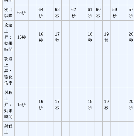
時間
次回
64
63
62
61
60
59
57
65秒
以降
秒
秒
秒
秒
秒
秒
秒
攻速
上
16
17
18
19
20
昇：
15秒
秒
秒
秒
秒
秒
効果
時間
攻速
上
昇：
強化
倍率
射程
上
16
17
18
19
20
昇：
15秒
秒
秒
秒
秒
秒
効果
時間
射程
上