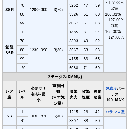
~127.00%
70
3252
47
59
攻速
SSR
1200~990
3(70)
80
3526
51
60
106.01%
~127.00%
99
4067
61
63
移速
105.00%
1
1485
31
54
~124.00%
70
3393
49
62
覚醒
80
1230~990
3(80)
3667
53
63
SSR
99
4155
63
65
120
5088
71
69
ステータス(DMM版)
重複回
必要マナ
好感度
ボー
レア
レベ
数
攻撃
攻撃
移動
初期~最
ナス
度
ル
(マナ減
火力
速度
速度
小
100~MAX
少幅)
1
1215
26
42
バランス型
SR
1030~830
5(40)
70
3397
38
50