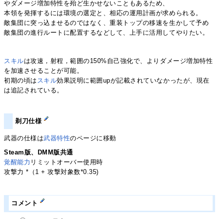
やダメージ増加特性を殆ど生かせないこともあるため、
本領を発揮するには環境の選定と、相応の運用計画が求められる。
敵集団に突っ込ませるのではなく、重装トップの移速を生かして予め
敵集団の進行ルートに配置するなどして、上手に活用してやりたい。
スキル
は攻速，射程，範囲の150%自己強化で、よりダメージ増加特性
を加速させることが可能。
初期の頃は
スキル
効果説明に範囲upが記載されていなかったが、現在
は追記されている。
剃刀仕様
武器の仕様は
武器特性
のページに移動
Steam版、DMM版共通
覚醒能力
リミットオーバー使用時
攻撃力 *（1 + 攻撃対象数*0.35)
コメント