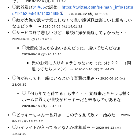
ぞ。 --
2019-12-16 (月) 10:11:47
武器及び
スキル
の調整
https://twitter.com/seimani_info/statu
s/1245295549714034695
--
2020-04-02 (木) 13:22:30
敵が大漁で残マナ気にしなくて良い殲滅戦は楽しいし頼もしい
なぁビッキー --
2020-04-02 (木) 14:01:32
サービス終了悲しいけど、最後に嫁が覚醒してよかった・・ --
2020-06-10 (水) 19:14:13
覚醒絵はあかさあいさんだった。描いてたんだなぁ --
2020-06-10 (水) 20:10:10
氏のお気に入りキャラじゃないかったっけ？？ （間
違ってたらスマン） --
2020-06-10 (水) 21:44:05
何があっても一緒にいるという言葉の重み --
2020-06-10 (水)
23:00:35
「何万年でも待てる」も中々・・ 覚醒来たキャラは暫く
ホームに置くが最後がビッキーだと来るものがあるな --
2020-06-15 (月) 02:45:01
ビッキーちゃん一番好き…この子を見て政マニ始めた --
2020-
06-11 (木) 18:26:17
ハイライトが入ってるとなんか違和感ｗ --
2020-06-13 (土)
12:24:10