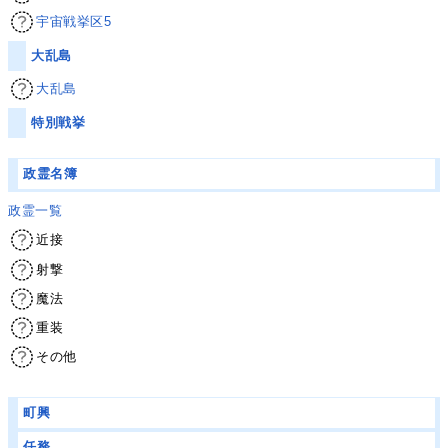
宇宙戦挙区5
大乱島
大乱島
特別戦挙
政霊名簿
政霊一覧
近接
射撃
魔法
重装
その他
町興
任務