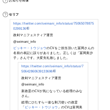
お知らせ画像
セリフ
https://twitter.com/seimani_info/status/75065078875
0299136
政剣マニフェスティア運営
‏@seimani_info
ビッキー・トウジョウ
のCVをご担当頂いた冨岡さんの
名前の表記に誤りがありました。正しくは「冨岡美沙
子」さんです。大変失礼致しました。
https://twitter.com/seimani_info/status/7
50642860639133696
政剣マニフェスティア運営
‏@seimani_info
新政霊のCVが気になっている総理のみな
さん。
総理にひたすら一途な剃刀使いの政霊
「
ビッキー・トウジョウ
」のCVは富岡美