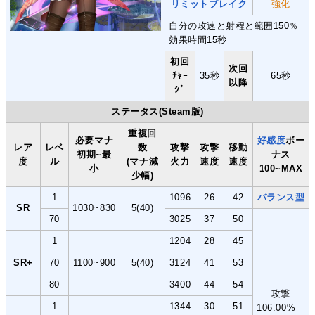
リミットブレイク
強化
自分の攻速と射程と範囲150％
効果時間15秒
初回
次回
ﾁｬｰ
35秒
65秒
以降
ｼﾞ
ステータス(Steam版)
重複回
必要マナ
好感度
ボー
レア
レベ
数
攻撃
攻撃
移動
初期~最
ナス
度
ル
(マナ減
火力
速度
速度
小
100~MAX
少幅)
1
1096
26
42
バランス型
SR
1030~830
5(40)
70
3025
37
50
1
1204
28
45
SR+
70
1100~900
5(40)
3124
41
53
80
3400
44
54
攻撃
1
1344
30
51
106.00%