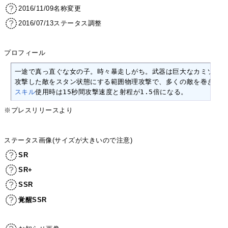
2016/11/09名称変更
2016/07/13ステータス調整
プロフィール
一途で真っ直ぐな女の子。時々暴走しがち。武器は巨大なカミソリ。
攻撃した敵をスタン状態にする範囲物理攻撃で、多くの敵を巻き込む
スキル
使用時は15秒間攻撃速度と射程が1.5倍になる。
※プレスリリースより
ステータス画像(サイズが大きいので注意)
SR
SR+
SSR
覚醒SSR