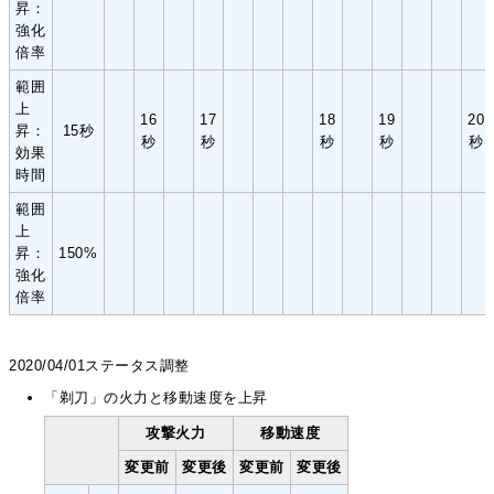
昇：
強化
倍率
範囲
上
16
17
18
19
20
昇：
15秒
秒
秒
秒
秒
秒
効果
時間
範囲
上
昇：
150%
強化
倍率
2020/04/01ステータス調整
「剃刀」の火力と移動速度を上昇
攻撃火力
移動速度
変更前
変更後
変更前
変更後