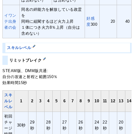
は含めない）
は含めない）
同名の絆能力を解放している政霊
イワン
を
好感
テ出身
同時に組閣するほど火力上昇
20
40
度
300
者の会
１体につき火力8％上昇（自分は
含めない）
スキルレベル
リミットブレイク
STEAM版、DMM版共通:
自分の攻速と射程と範囲150％
効果時間15秒
スキ
ルレ
1
2
3
4
5
6
7
8
9
10
11
12
13
14
ベル
初回
チャ
29
28
27
26
24
22
20
30秒
ージ
秒
秒
秒
秒
秒
秒
秒