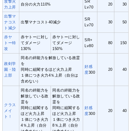
攻撃火
SR
自分の火力110%
20
30
力上昇
Lv70
出撃マ
SR
ナコス
出撃マナコスト40減少
30
50
Lv70
ト減少
赤ヤ
赤ヤトーに対し
赤ヤトーに対し
SR+
トー特
てダメージ
てダメージ
80
150
Lv80
攻
130%
150%
同名の絆能力を解放している政霊
政剣学
を
好感
園・陸
同時に組閣するほど火力上昇
20
40
度
300
上部
１体につき火力4％上昇（自分は
含めない）
同名の絆能力を
同名の絆能力を
解放している政
解放している政
霊を
霊を
クラス
同時に組閣する
同時に組閣する
好感
メイ
20
40
ほど火力上昇
ほど火力上昇
度
300
ト！
１体につき火力
１体につき火力
4％上昇（自分
8％上昇（自分