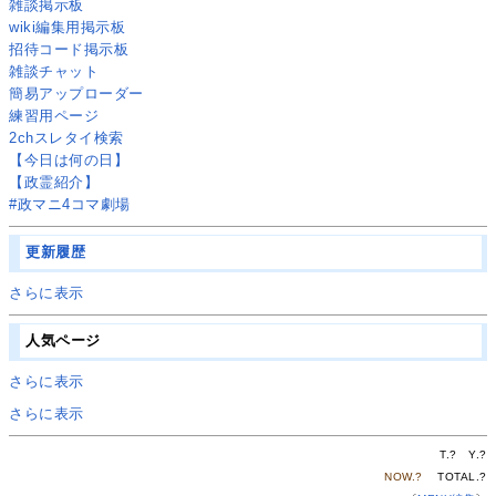
雑談掲示板
wiki編集用掲示板
招待コード掲示板
雑談チャット
簡易アップローダー
練習用ページ
2chスレタイ検索
【今日は何の日】
【政霊紹介】
#政マニ4コマ劇場
更新履歴
さらに表示
人気ページ
さらに表示
さらに表示
T.
?
Y.
?
NOW.
?
TOTAL.
?