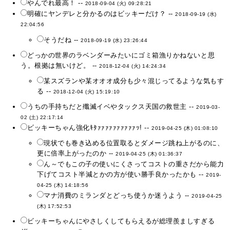
やんでれ最高！ --
2018-09-04 (火) 09:28:21
明確にヤンデレと分かるのはビッキーだけ？ --
2018-09-19 (水)
22:04:56
そうだね --
2018-09-19 (水) 23:26:44
どっかの世界のラベンダーみたいにゴミ箱漁りかねないと思
う。根拠は無いけど。 --
2018-12-04 (火) 14:24:34
某スズランや某オオオ成分も少々混じってるような気もす
る --
2018-12-04 (火) 15:19:10
うちの手持ちだと殲滅イベやタックス天国の救世主 --
2019-03-
02 (土) 22:17:14
ビッキーちゃん強化ｷﾀｧｧｧｧｧｧｧｧｧｧｯ! --
2019-04-25 (木) 01:08:10
現状でも巻き込める位置取るとダメージ跳ね上がるのに、
更に倍率上がったのか --
2019-04-25 (木) 01:36:37
ん～でもこの子の使いにくさってコストの重さだから能力
下げてコスト半減とかの方が使い勝手良かったかも --
2019-
04-25 (木) 14:18:56
マナ消費のミランダとどっち使うか迷うよう --
2019-04-25
(木) 17:52:53
ビッキーちゃんにやさしくしてもらえるが総理羨ましすぎる