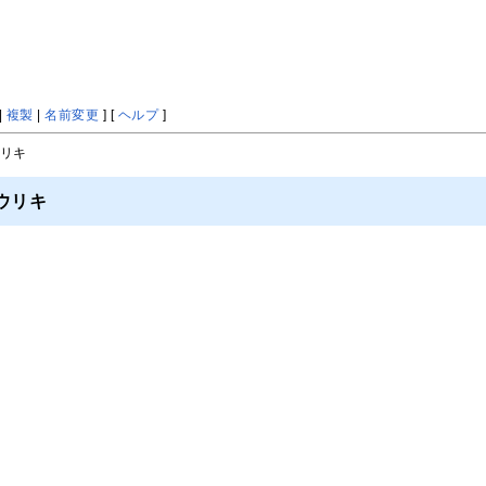
|
複製
|
名前変更
] [
ヘルプ
]
ウリキ
ウリキ