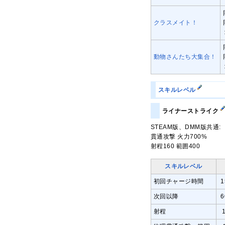
クラスメイト！
動物さんたち大集合！
スキルレベル
ライナーストライク
STEAM版、DMM版共通:
貫通攻撃 火力700%
射程160 範囲400
スキルレベル
初回チャージ時間
次回以降
射程