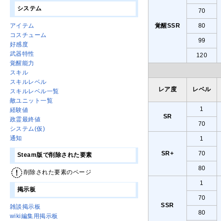
システム
70
覚醒SSR
80
アイテム
コスチューム
99
好感度
武器特性
120
覚醒能力
スキル
スキルレベル
レア度
レベル
スキルレベル一覧
敵ユニット一覧
1
経験値
SR
政霊最終値
70
システム(仮)
通知
1
SR+
70
Steam版で削除された要素
80
削除された要素のページ
1
掲示板
70
SSR
雑談掲示板
80
wiki編集用掲示板