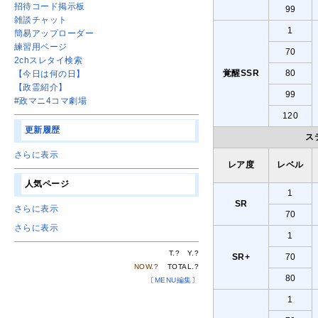
招待コード掲示板
99
雑談チャット
1
簡易アップローダー
練習用ページ
70
2chスレタイ検索
覚醒SSR
80
【今日は何の日】
【政霊紹介】
99
#政マニ4コマ劇場
120
更新履歴
ス
さらに表示
レア度
レベル
人気ページ
1
SR
さらに表示
70
さらに表示
1
T.
?
Y.
?
SR+
70
NOW.
?
TOTAL.
?
80
〔
MENU編集
〕
1