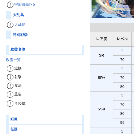
宇宙戦挙区5
大乱島
大乱島
特別戦挙
レア度
レベル
政霊名簿
1
SR
70
政霊一覧
近接
1
射撃
SR+
70
魔法
80
重装
1
その他
70
SSR
80
町興
99
任務
1