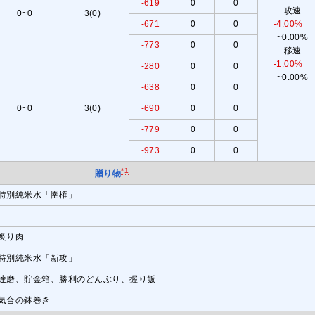
-619
0
0
攻速
0~0
3(0)
-671
0
0
-4.00%
~0.00%
-773
0
0
移速
-1.00%
-280
0
0
~0.00%
-638
0
0
0~0
3(0)
-690
0
0
-779
0
0
-973
0
0
*1
贈り物
特別純米水「圉権」
炙り肉
特別純米水「新攻」
達磨、貯金箱、勝利のどんぶり、握り飯
気合の鉢巻き