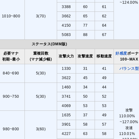
~124.00%
3388
60
61
1010~800
3(70)
3662
65
62
4150
77
64
5083
88
67
ステータス(DMM版)
必要マナ
重複回数
好感度
ボーナ
攻撃火力
攻撃速度
移動速度
初期~最小
(マナ減少幅)
100~MAX
1330
31
41
バランス型
840~690
5(30)
3622
45
49
1460
34
44
900~750
5(30)
3741
50
52
4069
53
53
攻撃
1635
37
49
110.00
~127.00%
3901
58
57
攻速
980~800
3(60)
4227
63
58
110.01