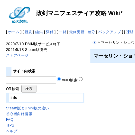
政剣マニフェスティア攻略 Wiki*
[
ホーム
] [
新規
|
編集
|
添付
] [
一覧
|
最終更新
|
差分
|
バックアップ
] [
凍結
> マーセリン・ショ
2020/7/10 DMM版サービス終了
2021/5/18 Steam版発売
マーセリン・ショ
ストアページ
サイト内検索
AND検索
OR検索
info
Steam版とDMM版の違い
初心者向け情報
FAQ
TIPS
ヘルプ