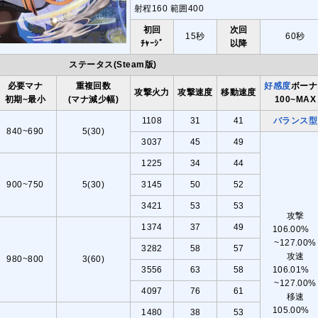
射程160 範囲400
初回
次回
15秒
60秒
ﾁｬｰｼﾞ
以降
ステータス(Steam版)
必要マナ
重複回数
好感度
ボーナ
攻撃火力
攻撃速度
移動速度
初期~最小
(マナ減少幅)
100~MAX
1108
31
41
バランス型
840~690
5(30)
3037
45
49
1225
34
44
900~750
5(30)
3145
50
52
3421
53
53
攻撃
1374
37
49
106.00
~127.00%
3282
58
57
攻速
980~800
3(60)
3556
63
58
106.01
~127.00%
4097
76
61
移速
105.00
1480
38
53