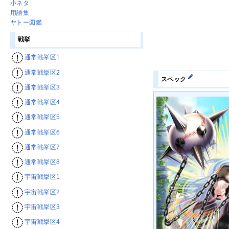
小ネタ
用語集
ヤトー図鑑
戦挙
通常戦挙区1
通常戦挙区2
スペック
通常戦挙区3
通常戦挙区4
通常戦挙区5
通常戦挙区6
通常戦挙区7
通常戦挙区8
宇宙戦挙区1
宇宙戦挙区2
宇宙戦挙区3
宇宙戦挙区4