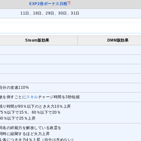
*2
EXP2倍ボーナス日程
11日、18日、29日、30日、31日
Steam版効果
DMM版効果
自分の攻速110%
敵を倒すごとに
スキル
チャージ時間を3秒短縮
残り時間が90％以下のとき火力10％上昇
75％以下で15％、60％以下で20％
40％以下で25％上昇
同名の絆能力を解放している政霊を
同時に組閣するほど火力上昇
１体につき火力4％上昇（自分は含めない）