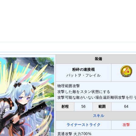
装備
粉砕の連接棍
バットヲ・フレイル
物理範囲攻撃
攻撃した敵をスタン状態にする
攻撃可能な敵がいない場合遠距離弱攻撃を行
射程
56
範囲
64
スキル
ライナーストライク
攻撃
貫通攻撃 火力700%