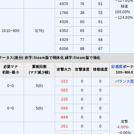
~127.00%
4870
76
61
移速
106.00
1760
38
53
~124.00%
4026
60
61
1010~800
3(70)
4352
65
62
4929
77
64
6056
88
67
テータス(差分) 赤字:Steam版で弱体化 緑字:Steam版で強化
必要マナ
重複回数
好感度
ボーナ
攻撃火力
攻撃速度
移動速度
初期~最小
(マナ減少幅)
100~MAX
-222
0
0
バランス型
0~0
5(0)
-585
0
0
-235
0
0
0~0
5(0)
-596
0
0
-648
0
0
攻撃
-261
0
0
-4.00%
~0.00%