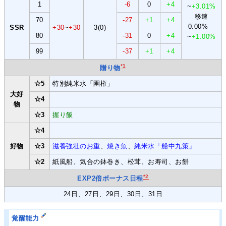
1
-6
0
+4
~
+3.01%
移速
70
-27
+1
+4
0.00%
SSR
+30
~
+30
3(0)
80
-31
0
+4
~
+1.00%
99
-37
+1
+4
*1
贈り物
☆5
特別純米水「圉権」
大好
☆4
物
☆3
握り飯
☆4
好物
☆3
滋養強壮のお重
、
焼き魚
、
純米水「船中九策」
☆2
紙風船、気合の鉢巻き、松茸、お寿司、お餅
*2
EXP2倍ボーナス日程
24日、27日、29日、30日、31日
覚醒能力