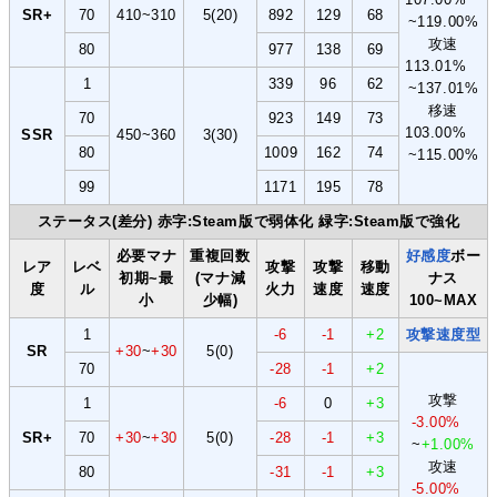
SR+
70
410~310
5(20)
892
129
68
~119.00%
攻速
80
977
138
69
113.01%
1
339
96
62
~137.01%
移速
70
923
149
73
103.00%
SSR
450~360
3(30)
80
1009
162
74
~115.00%
99
1171
195
78
ステータス(差分) 赤字:Steam版で弱体化 緑字:Steam版で強化
必要マナ
重複回数
好感度
ボー
レア
レベ
攻撃
攻撃
移動
初期~最
(マナ減
ナス
度
ル
火力
速度
速度
小
少幅)
100~MAX
1
-6
-1
+2
攻撃速度型
SR
+30
~
+30
5(0)
70
-28
-1
+2
攻撃
1
-6
0
+3
-3.00%
SR+
70
+30
~
+30
5(0)
-28
-1
+3
~
+1.00%
攻速
80
-31
-1
+3
-5.00%