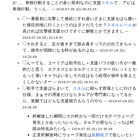
が…。単独行動することの多い双剣なのに支援
スキル
で、アビは
単独行動。う～ん… --
2019-07-28 (日) 09:45:15
一番最初に出撃して後続にすれ違いざまに支援をばら撒い
た後目的地に行くというのはダメだろうか？
スキルレベル
が
高ければ出撃後支援かけてすぐに解散とかできますし --
2019-07-28 (日) 10:18:57
それすると、足が速すぎて踏み逃すってのが出てきちゃっ
て…操作が煩雑になる時があるのよね --
2019-07-28 (日)
16:23:49
んーでも、ユーリアは初手出し＋支援バフの使い方が一般
的だと思う カクタスとかヨルディスとかマーガレットとか
もっと速いキャラはいるしその点はもう総理が操作を覚えと
くしかないさー --
2019-07-28 (日) 19:01:31
初手で支援ばらまいて、
スキル
に頼らず砦落としに行ける
仕様。まぁその用途だけならタルアが専門家になってるか
ら、覚醒ではどんな支援能力もらうのやら --
2019-07-28 (日)
20:26:38
村解放した瞬間にその村から一回だけモチベウェーブ
発生とかあったらいいな。タルアが砦ならこっちは村
踏み特化みたいな --
2019-07-30 (火) 02:30:36
正直村解放時にウェーブ発生は
覚醒能力
で欲しいとい