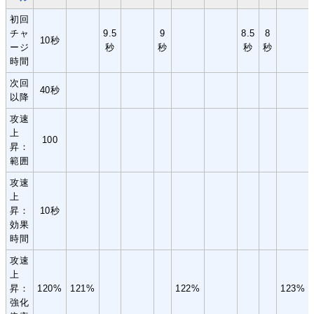
初回
チャ
9.5
9
8.5
8
10秒
ージ
秒
秒
秒
秒
時間
次回
40秒
以降
攻速
上
100
昇：
範囲
攻速
上
昇：
10秒
効果
時間
攻速
上
昇：
120%
121%
122%
123%
強化