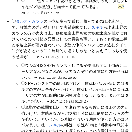
コン！
色々コメントありがとう。本職殿なうえ、脳筋プレ
イなダメ総理だけど頑張って使ってみるよ。
なの！
--
木
?
2017-10-23 (月) 05:59:56
タルア・カツラ
の下位互換って感じ。勝ってるのは攻速だけ
で、攻撃力の差が酷いせいで実質意味なし。
スキル
も攻速上昇の
カツラの方が火力は上、移動速度上昇も素の移動速度が僅かに負
けているので村踏み要因としての意義も薄い。そもそも移速上昇
と攻速上昇が噛み合わない。多数の仲間をバフに巻き込むタイミ
ングがあるというごく局所的な場面じゃないとあえてこっちを使
う意味が… --
2017-11-29 (水) 19:13:15
ワシ双剣SSR2枚カンストしてるが使用頻度は圧倒的にユ
ーリアなんだなこれが。火力なんぞ他の政霊に粗方任せれば
いい。 --
2017-11-30 (木) 01:20:59
SR+カンストでの使用感だけど、推奨レベルが低い内はタ
ルアの方が出番多かったけど、推奨レベルが上がるにつれユ
ーリアの方が圧倒的に使用頻度高くなったなあ。タルアはタ
ルアで強い。 --
2017-11-30 (木) 01:34:24
単騎での戦闘要因として期待するなら確かにタルアの方が
強いけど、村踏みながらバフ撒く分には圧倒的にこっちの方
が強いよ。というか、双剣はそういう用途で使った方がコス
パが良い。後、
スキル
の移速・攻速Wupは「移動中or戦闘中
のどちらの味方に掛けても腐らない」という意味では、結構