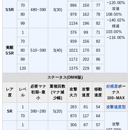
~120.00%
70
896
150
77
攻速
SSR
480~390
3(30)
80
978
162
78
108.00%
~140.02%
99
1134
196
82
移速
103.00%
1
376
99
71
~116.00%
70
939
156
82
覚醒
80
510~390
3(40)
1021
170
83
SSR
99
1172
202
86
120
1375
229
90
ステータス(DMM版)
必要マナ
重複回数
好感度
ボー
レア
レベ
攻撃
攻撃
移動
初期~最
(マナ減
ナス
度
ル
火力
速度
速度
小
少幅)
100~MAX
1
283
81
54
攻撃速度型
SR
380~280
5(20)
70
870
117
64
攻撃
1
306
87
57
107.00%