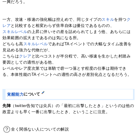
一興だろう。
一方、攻速・移速の強化幅は控えめで、同じタイプの
スキル
を持つ
ク
レア
と比較すると相変わらず倍率自体は優位であるものの、
スキルレベル
の上昇に伴いその差を詰められてしまう他、あちらには
効果範囲の拡大まであるのは気になる所。
どちらも高
スキルレベル
であればTAイベントでの大幅なタイム改善を
見込める強力な代物だが、
こちらは
クレア
と比べコストが半分程で、高い移速を生かした村踏み
要因としての適性がある他、
レベルやレア度次第では単騎で砦一つ落とす程度の仕事は期待でき
る、本体性能のTAイベントへの適性の高さが差別化点となるだろう。
覚醒能力
について
先陣
（twitter告知では尖兵）の「最初に出撃したとき」というのは他の
政霊よりも早く一番に出撃したとき、ということに注意。
全く関係ない人についての解説