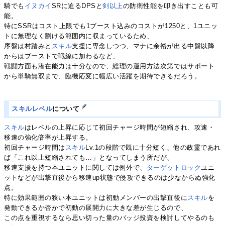
騎でも
イヌカイ
SRに迫るDPSと
剣
以上
の防衛性能を叩き出すことも可
能。
特にSSRはコスト上限でも1ブースト込みのコストが1250と、1ユニッ
トに無理なく割ける範囲内に収まっているため、
序盤は村踏みと
スキル
支援に専念しつつ、マナに余裕が出る中盤以降
からはブーストで戦線に加わるなど、
戦闘方面も潜在能力は十分なので、総理の運用方法次第ではサポート
から単騎無双まで、臨機応変に幅広い活躍を期待できるだろう。
スキルレベル
について
スキル
はレベルの上昇に応じて初回チャージ時間が短縮され、攻速・
移速の強化倍率が上昇する。
初回チャージ時間は
スキル
Lv.1の段階で既に十分短く、他の政霊であれ
ば「これ以上短縮されても…」となってしまう所だが、
移速支援を持つ本ユニットに関しては例外で、
ターゲットロック
ユニ
ットなどが出撃直後から移速up状態で侵攻できるのは少なからぬ強化
点。
特に効果範囲の狭い本ユニットは初動メンバーの出撃直後に
スキル
を
発動できるか否かで初動の展開力に大きな差が生じるので、
この点を重視するなら思い切った量のバッジ投資を検討してやるのも