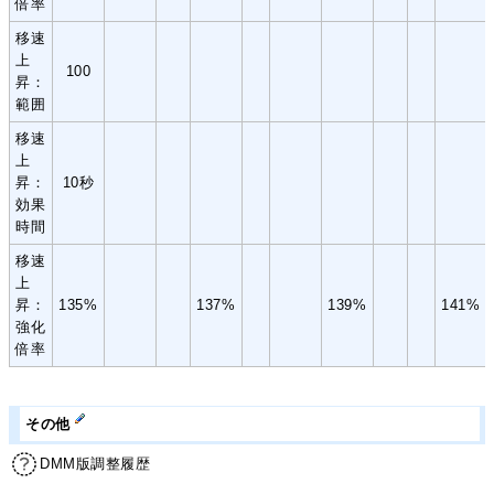
倍率
移速
上
100
昇：
範囲
移速
上
昇：
10秒
効果
時間
移速
上
昇：
135%
137%
139%
141%
強化
倍率
その他
DMM版調整履歴