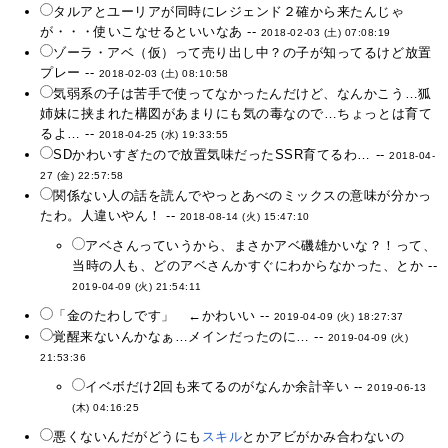
タルアとユーリアが同時にレジェンド２確から来たんじゃ
が・・・使いこなせるといいなあ --
2018-02-03 (土) 07:08:19
ゾーラ・アベ（仮）って売り出し中？の子が知ってるけど放置
プレー --
2018-02-03 (土) 08:10:58
気弱系の子は苦手で使ってなかったんだけど、なんかこう…狐
姉妹に挟まれた構図があまりにも気の毒なので…ちょっとは育て
るよ… --
2018-04-25 (水) 19:33:55
SDかわいすぎたので放置気味だったSSR育てるわ… --
2018-04-
27 (金) 22:57:58
関係ない人の話を読んでやっとあべのミックスの意味が分かっ
たわ。人違いやん！ --
2018-08-14 (火) 15:47:10
アベさんっていうから、まさかアベ磯雄かいな？！って、
当時の人も、どのアベさんかすぐにわからなかった、とか --
2019-04-09 (火) 21:54:11
「金のたわしです」 ←かわいい --
2019-04-09 (火) 18:27:37
覚醒来ないんかなぁ…メインだったのに… --
2019-04-09 (火)
21:53:36
イベボだけ2回も来てるのがなんか余計辛い --
2019-06-13
(木) 04:16:25
悪くないんだがどうにも
スキル
とかアビがかみ合わないの