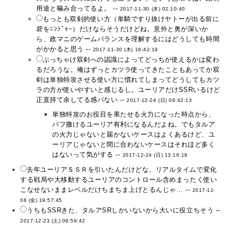
用途と噛み合ってるよ。 --
2017-11-30 (木) 02:10:40
もっとも双剣的使い方（単騎ですり抜けヤトーが出る前に
砦をﾆﾝｼﾞｬｰ）だけならそうだけどね。意外と奥が深いか
ら、政マニのゲームバランスを理解するにはどうしても時間
がかかると思う --
2017-11-30 (木) 16:42:19
ぶっちゃけ双剣への認識によってどっちが使えるかは変わ
るだろうな。俺はずっとカツラ使ってきたこともあってか双
剣は単独特攻させる使い方に慣れてしまってどうしてもカツ
ラの方が使いやすいと感じるし。ユーリアだけSSRいるけど
正直持て余してる感パない --
2017-12-24 (日) 06:42:13
単独特攻のお役目を果たせる火力になった時点から、
バフ撒けるユーリア有利になるんだよね。でもタルア
の火力じゃないと届かないケースはよくあるけど、ユ
ーリアじゃないと間に合わないケースはそれほど多く
はないって気がする --
2017-12-24 (日) 13:16:18
去年ユーリアＳＳＲを引いたんだけどな、リアルタイムで変化
する戦局や大移動するユーリアのコントロール含めまったく使い
こなせないままレベルだけちまちま上げとるんじゃ… --
2017-12-
08 (金) 19:57:45
うちもSSRきた、タルアSRしかいないから大いに役立ちそう --
2017-12-23 (土) 09:59:42