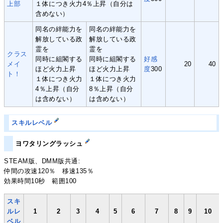
上部
１体につき火力4％上昇（自分は
含めない）
同名の絆能力を
同名の絆能力を
解放している政
解放している政
霊を
霊を
クラス
同時に組閣する
同時に組閣する
好感
メイ
20
40
ほど火力上昇
ほど火力上昇
度
300
ト！
１体につき火力
１体につき火力
4％上昇（自分
8％上昇（自分
は含めない）
は含めない）
スキルレベル
ヨワタリングラッシュ
STEAM版、DMM版共通:
仲間の攻速120％ 移速135％
効果時間10秒 範囲100
スキ
ルレ
1
2
3
4
5
6
7
8
9
10
ベル