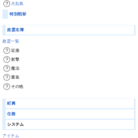
大乱島
特別戦挙
政霊名簿
政霊一覧
近接
射撃
魔法
重装
その他
町興
任務
システム
アイテム