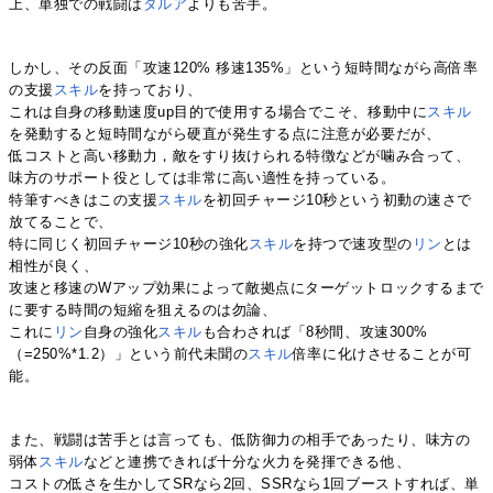
上、単独での戦闘は
タルア
よりも苦手。
しかし、その反面「攻速120% 移速135%」という短時間ながら高倍率
の支援
スキル
を持っており、
これは自身の移動速度up目的で使用する場合でこそ、移動中に
スキル
を発動すると短時間ながら硬直が発生する点に注意が必要だが、
低コストと高い移動力，敵をすり抜けられる特徴などが噛み合って、
味方のサポート役としては非常に高い適性を持っている。
特筆すべきはこの支援
スキル
を初回チャージ10秒という初動の速さで
放てることで、
特に同じく初回チャージ10秒の強化
スキル
を持つで速攻型の
リン
とは
相性が良く、
攻速と移速のWアップ効果によって敵拠点にターゲットロックするまで
に要する時間の短縮を狙えるのは勿論、
これに
リン
自身の強化
スキル
も合わされば「8秒間、攻速300%
（=250%*1.2）」という前代未聞の
スキル
倍率に化けさせることが可
能。
また、戦闘は苦手とは言っても、低防御力の相手であったり、味方の
弱体
スキル
などと連携できれば十分な火力を発揮できる他、
コストの低さを生かしてSRなら2回、SSRなら1回ブーストすれば、単