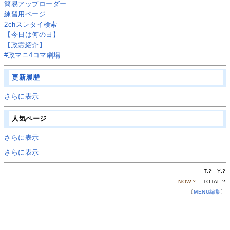
簡易アップローダー
練習用ページ
2chスレタイ検索
【今日は何の日】
【政霊紹介】
#政マニ4コマ劇場
更新履歴
さらに表示
人気ページ
さらに表示
さらに表示
T.
?
Y.
?
NOW.
?
TOTAL.
?
〔
MENU編集
〕