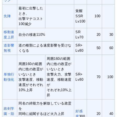
ウン
最初に出撃した
覚醒
とき、
先陣
SSR
100
出撃マナコスト
Lv100
100減少
移動速
SR
自分の移速110%
20
30
度上昇
Lv70
道影響
道の種類による速度影響を受けな
SR+
50
60
無視
くなる
Lv80
周囲160の範囲
周囲160の範囲
内に他の政霊が
内に他の政霊が
いないとき
単独行
いないとき
攻撃火力、攻撃
SR+
70
100
動強化
攻撃速度、移動
速度、移動速度
Lv80
速度がそれぞれ
が
10%上昇
それぞれ10%上
昇
同名の絆能力を解放している政霊
政剣学
を
好感
園・陸
同時に組閣するほど火力上昇
20
40
度
300