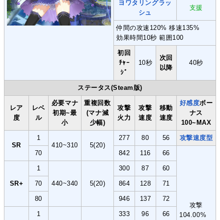
ヨワタリングラッ
支援
シュ
仲間の攻速120% 移速135%
効果時間10秒 範囲100
初回
次回
ﾁｬｰ
10秒
40秒
以降
ｼﾞ
ステータス(Steam版)
必要マナ
重複回数
好感度
ボー
レア
レベ
攻撃
攻撃
移動
初期~最
(マナ減
ナス
度
ル
火力
速度
速度
小
少幅)
100~MAX
1
277
80
56
攻撃速度型
SR
410~310
5(20)
70
842
116
66
1
300
87
60
SR+
70
440~340
5(20)
864
128
71
80
946
137
72
攻撃
1
333
96
66
104.00%