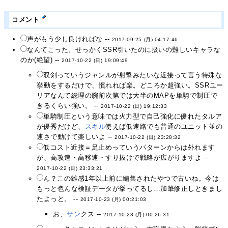
コメント
声がもう少し良ければな --
2017-09-25 (月) 04:17:46
なんてこった。せっかくSSR引いたのに扱いの難しいキャラな
のか(絶望) --
2017-10-22 (日) 19:09:49
双剣っていうジャンルが射撃みたいな近接って言う特殊な
挙動をするだけで、慣れれば楽。どころか超強い。SSRユー
リアなんて総理の腕前次第では大半のMAPを単騎で制圧で
きるくらい強い。 --
2017-10-22 (日) 19:12:33
単騎制圧という意味では火力型で自己強化に優れたタルア
が優秀だけど、
スキル
使えば低速路でも普通のユニット並の
速さで動けて楽しいよ --
2017-10-22 (日) 23:28:32
低コスト近接＝足止めっていうパターンからは外れます
が、高攻速・高移速・すり抜けで戦略が広がりますよ --
2017-10-22 (日) 23:33:21
ん？この雑感1年以上前に編集されたやつで古いね。今は
もっと色んな検証データが挙ってるし…加筆修正しときまし
たよっと。 --
2017-10-23 (月) 00:21:03
お、
サン
クス --
2017-10-23 (月) 00:26:31