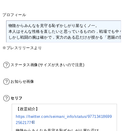
プロフィール
物陰からみんなを見守る恥ずかしがり屋なくノ一。
本人はそんな性格を直したいと思っているものの，戦場でも中々その
しかし戦闘の腕は確かで，実力のある忍だけが授かる「恩賜の苦無（
※プレスリリースより
ステータス画像(サイズが大きいので注意)
お知らせ画像
セリフ
【政霊紹介】
https://twitter.com/seimani_info/status/97713418699
2562177
物陰からみんなを見守る恥ずかしがり屋な忍び。