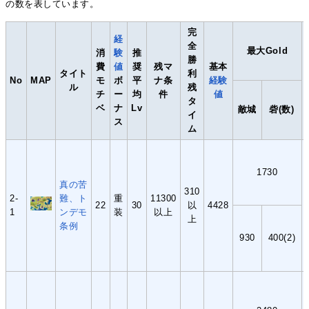
の数を表しています。
完
経
全
最大Gold
消
験
推
勝
費
値
奨
残マ
基本
タイト
利
No
MAP
モ
ボ
平
ナ条
経験
ル
残
チ
ー
均
件
値
タ
ベ
ナ
Lv
敵城
砦(数)
イ
ス
ム
1730
真の苦
310
2-
難、ト
重
11300
22
30
以
4428
1
ンデモ
装
以上
上
条例
930
400(2)