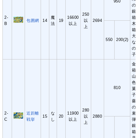
950
の
銀
250
2-
魔
16600
箱
包囲網
14
19
以
2694
B
法
以上
木
上
箱
大
550
200(2)
な
の
子
金
箱
山
色
810
菓
子
薔
の
280
2-
近距離
な
11900
束
15
20
以
2880
C
戦挙
し
以上
弾
上
銀
箱
月