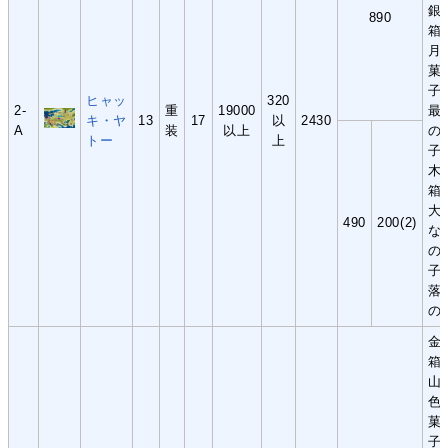
銀
890
箱
月
菓
子
ヒャッ
320
2-
重
19000
最
キ・ヤ
13
17
以
2430
A
装
以上
の
トー
上
子
木
箱
大
490
200(2)
な
の
子
落
の
金
箱
山
色
菓
子