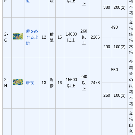
F
道
法
以上
箱
上
木
380
200(1)
箱
金
490
箱
砦をめ
260
2-
射
14000
銀
ぐる攻
12
15
以
2286
G
撃
以上
箱
防
上
木
290
100(2)
箱
金
箱
550
音
240
2-
近
15600
の
暗夜
13
16
以
2478
H
接
以上
銀
上
箱
250
100(3)
木
箱
金
箱
山
色