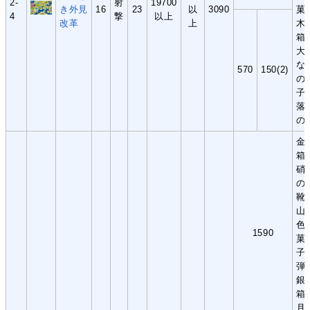
2-
射
19700
き外見
16
23
以
3090
菓
4
撃
以上
改革
上
木
箱
大
な
570
150(2)
の
子
落
の
金
箱
硝
の
靴
山
色
1590
菓
子
弾
銀
箱
月