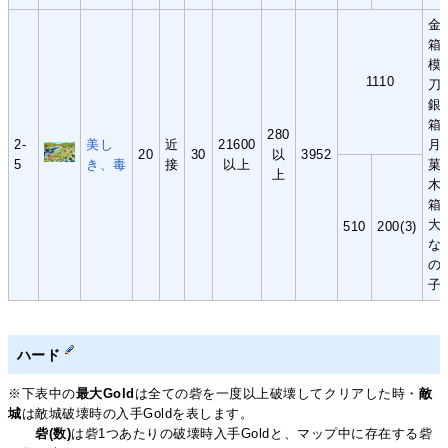
金
箱
模
1110
刀
銀
箱
280
2-
美し
近
21600
月
20
30
以
3952
5
き、毒
接
以上
菓
上
木
箱
大
510
200(3)
な
の
子
ハード
※下表中の
最大Gold
は全ての砦を一度以上破壊してクリアした時・
敵
城
は敵城破壊時の入手Goldを表します。
砦(数)
は砦1つあたりの破壊時入手Goldと、マップ中に存在する砦