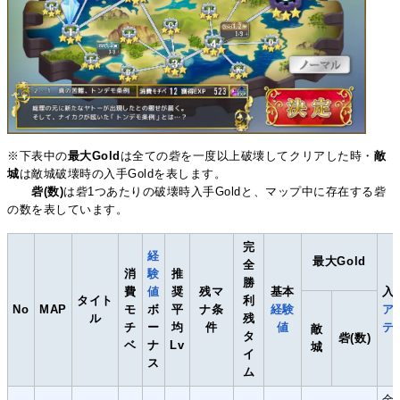
※下表中の
最大Gold
は全ての砦を一度以上破壊してクリアした時・
敵
城
は敵城破壊時の入手Goldを表します。
砦(数)
は砦1つあたりの破壊時入手Goldと、マップ中に存在する砦
の数を表しています。
完
経
最大Gold
全
消
験
推
勝
費
値
奨
残マ
基本
入
タイト
利
No
MAP
モ
ボ
平
ナ条
経験
ア
ル
残
チ
ー
均
件
値
テ
敵
タ
砦(数)
ベ
ナ
Lv
城
イ
ス
ム
金