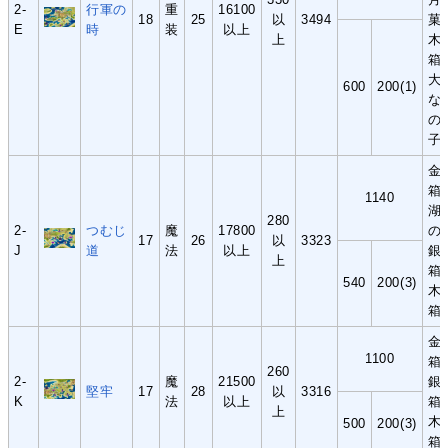
2-
行軍の
重
16100
18
25
以
3494
菓
E
時
装
以上
上
木
箱
大
600
200(1)
な
の
子
金
箱
1140
湖
280
2-
つむじ
魔
17800
の
17
26
以
3323
J
道
法
以上
銀
上
箱
540
200(3)
木
箱
金
1100
箱
260
2-
魔
21500
銀
堅牢
17
28
以
3316
K
法
以上
箱
上
木
500
200(3)
箱