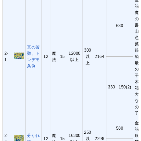
箱
魔
の
書
630
山
色
菓
真の苦
300
銀
2-
難、ト
魔
12000
12
15
以
2164
箱
1
ンデモ
法
以上
上
最
条例
の
子
木
330
150(2)
箱
大
な
の
子
金
580
箱
250
2-
分かれ
魔
16300
銀
12
15
以
2298