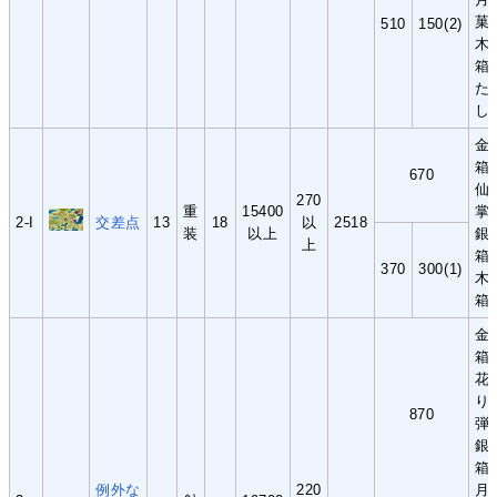
菓
510
150(2)
木
箱
た
し
金
箱
670
仙
270
重
15400
掌
2-I
交差点
13
18
以
2518
装
以上
銀
上
箱
370
300(1)
木
箱
金
箱
花
り
870
弾
銀
箱
例外な
220
月