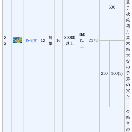
菓
630
子
枕
銀
箱
月
350
2-
射
20000
菓
条例文
12
16
以
2178
2
撃
以上
木
上
箱
大
な
の
子
330
100(3)
落
の
実
た
し
金
箱
音
の