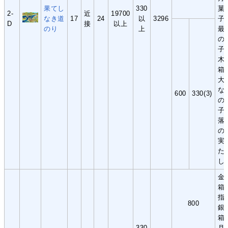
果てし
330
菓
2-
近
19700
なき道
17
24
以
3296
子
D
接
以上
のり
上
最
の
子
木
箱
大
な
600
330(3)
の
子
落
の
実
た
し
金
箱
指
800
銀
箱
330
月