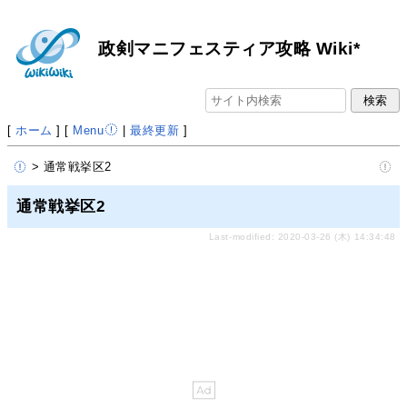
政剣マニフェスティア攻略 Wiki*
[
ホーム
] [
Menu
|
最終更新
]
> 通常戦挙区2
通常戦挙区2
Last-modified: 2020-03-26 (木) 14:34:48