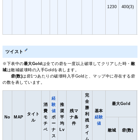
1230
400(3)
ツイスト
※下表中の
最大Gold
は全ての砦を一度以上破壊してクリアした時・
敵
城
は敵城破壊時の入手Goldを表します。
砦(数)
は砦1つあたりの破壊時入手Goldと、マップ中に存在する砦
の数を表しています。
完
経
全
最大Gold
消
験
推
勝
費
値
奨
残マ
基本
タイト
利
No
MAP
モ
ボ
平
ナ条
経験
ル
残
チ
ー
均
件
値
タ
ベ
ナ
Lv
敵城
砦(数)
イ
ス
ム