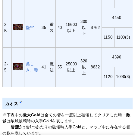
4450
300
2-
重
18600
堅牢
35
40
以
8762
K
装
以上
上
1150
1100(3)
4390
320
2-
美し
魔
25000
41
55
以
8832
5
き、毒
法
以上
上
1120
1090(3)
カオス
※下表中の
最大Gold
は全ての砦を一度以上破壊してクリアした時・
敵
城
は敵城破壊時の入手Goldを表します。
砦(数)
は砦1つあたりの破壊時入手Goldと、マップ中に存在する砦
の数を表しています。