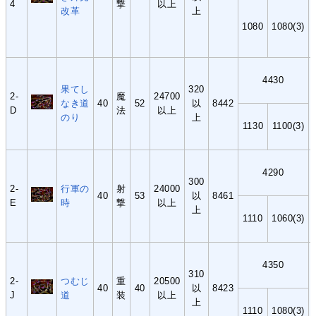
4
撃
以上
改革
上
1080
1080(3)
4430
果てし
320
2-
魔
24700
なき道
40
52
以
8442
D
法
以上
のり
上
1130
1100(3)
4290
300
2-
行軍の
射
24000
40
53
以
8461
E
時
撃
以上
上
1110
1060(3)
4350
310
2-
つむじ
重
20500
40
40
以
8423
J
道
装
以上
上
1110
1080(3)