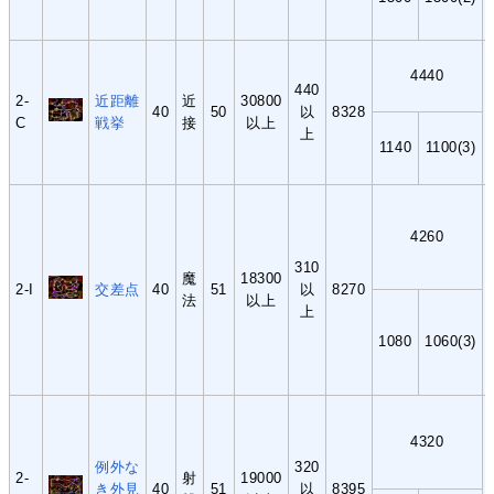
4440
440
2-
近距離
近
30800
40
50
以
8328
C
戦挙
接
以上
上
1140
1100(3)
4260
310
魔
18300
2-I
交差点
40
51
以
8270
法
以上
上
1080
1060(3)
4320
例外な
320
2-
射
19000
き外見
40
51
以
8395