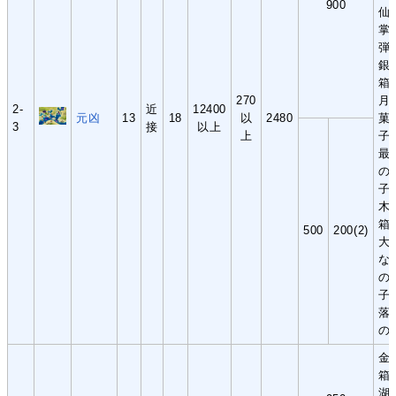
900
仙
掌
弾
銀
箱
270
月
2-
近
12400
元凶
13
18
以
2480
菓
3
接
以上
上
子
最
の
子
木
箱
500
200(2)
大
な
の
子
落
の
金
箱
湖